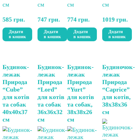
585
грн.
747
грн.
774
грн.
1019
грн.
Додати
Додати
Додати
Додати
в кошик
в кошик
в кошик
в кошик
Будинок-
Будинок-
Будинок-
Будиночок-
лежак
лежак
лежак
лежак
Природа
Природа
Природа
Природа
“Cube”
“Lord”
“Yurt”
“Caprice”
для котів
для котів
для котів
для котів,
та собак
та собак
та собак,
38х38х36
40х40х37
36х36х32
38х38х26
см
см
см
см