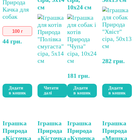
можна
см
10х24 см
вибрати
на
сторінці
товару
100 г
44
грн.
282
грн.
181
грн.
Додати
Читати
Додати
Додати
в кошик
далі
в кошик
в кошик
Іграшка
Іграшка
Іграшка
Іграшка
Природа
Природа
Природа
Природа
«Кісточка
«Кісточка
«Курочка
«Мишка