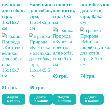
велика»
маленька»
з повсті»
шкряботушк
для собак,
для собак,
для котів,
для котів,
сіра,
сіра,
сіра, 6х5
сіра, 8,5х5
15х16х7
11х14х5,5
см
см
см
см
69
грн.
74
грн.
81
грн.
69
грн.
Додати
Додати
Додати
Додати
в кошик
в кошик
в кошик
в кошик