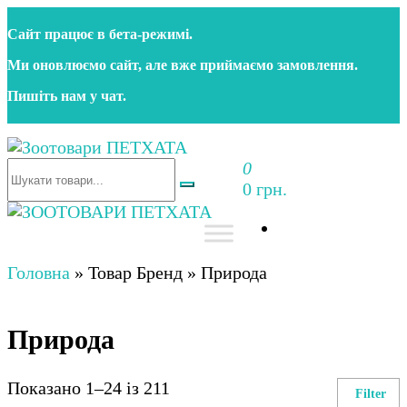
Перейти
Сайт працює в бета‑режимі.
до
контенту
Ми оновлюємо сайт, але вже приймаємо замовлення.
Пишіть нам у чат.
0
Зоотовари ПЕТХАТА
Зоомагазин для собак та котів | Корм, іграшки,
0 грн.
аксесуари та догляд за тваринами. Доставка по
Україні
Зоотовари ПЕТХАТА
Зоомагазин для собак та котів | Корм, іграшки,
аксесуари та догляд за тваринами. Доставка по
Головна
»
Товар Бренд
»
Природа
Україні
Природа
Показано 1–24 із 211
Filter