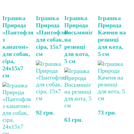
Іграшка
Іграшка
Іграшка
Іграшка
Природа
Природа
Природа
Природа
«Пантофля
«Пантофля»
Восьминіг
Каченя на
з
для собак,
на
резинці
канатом»
сіра, 15х7
резинці
для кота,
для собак,
см
для кота,
5 см
сіра,
5 см
24х15х7
см
92
грн.
73
грн.
63
грн.