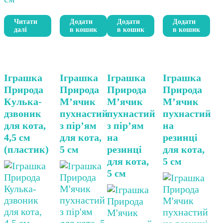
Читати
Додати
Додати
Додати
далі
в кошик
в кошик
в кошик
Іграшка
Іграшка
Іграшка
Іграшка
Природа
Природа
Природа
Природа
Кулька-
М’ячик
М’ячик
М’ячик
дзвоник
пухнастий
пухнастий
пухнастий
для кота,
з пір’ям
з пір’ям
на
4,5 см
для кота,
на
резинці
(пластик)
5 см
резинці
для кота,
для кота,
5 см
5 см