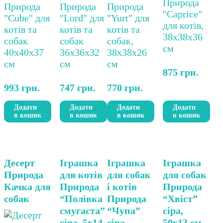
875
грн.
993
грн.
747
грн.
770
грн.
Додати
Додати
Додати
Додати
в кошик
в кошик
в кошик
в кошик
Цей
Десерт
Іграшка
Іграшка
Іграшка
товар
Природа
для котів
для собак
для собак
має
Качка для
Природа
і котів
Природа
кілька
собак
“Полівка
Природа
“Хвіст”
варіантів.
смугаста”
“Чупа”
сіра,
Параметри
сіра, 5х14
сіра,
50х13 см