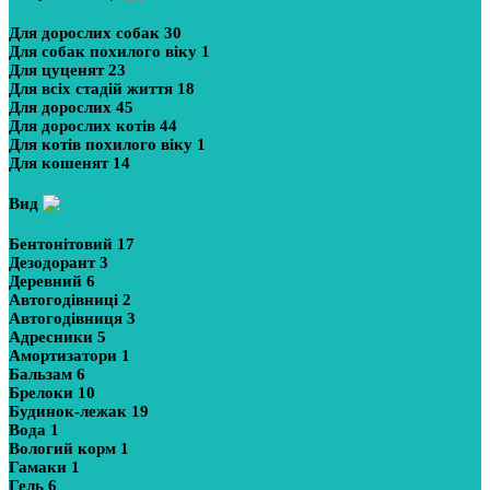
Для дорослих собак
30
Для собак похилого віку
1
Для цуценят
23
Для всіх стадій життя
18
Для дорослих
45
Для дорослих котів
44
Для котів похилого віку
1
Для кошенят
14
Вид
Бентонітовий
17
Дезодорант
3
Деревний
6
Автогодівниці
2
Автогодівниця
3
Адресники
5
Амортизатори
1
Бальзам
6
Брелоки
10
Будинок-лежак
19
Вода
1
Вологий корм
1
Гамаки
1
Гель
6