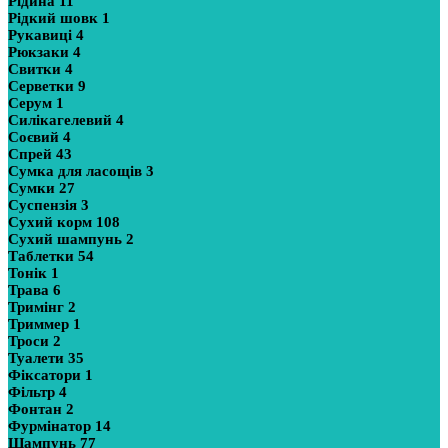
Рідина
11
Рідкий шовк
1
Рукавиці
4
Рюкзаки
4
Свитки
4
Серветки
9
Серум
1
Силікагелевий
4
Соєвий
4
Спрей
43
Сумка для ласощів
3
Сумки
27
Суспензія
3
Сухий корм
108
Сухий шампунь
2
Таблетки
54
Тонік
1
Трава
6
Тримінг
2
Триммер
1
Троси
2
Туалети
35
Фіксатори
1
Фільтр
4
Фонтан
2
Фурмінатор
14
Шампунь
77