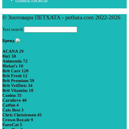
© Зоотовари ПЕТХАТА - pethata.com 2022-2026
Text search
Бренд
ACANA
29
8in1
58
Animonda
72
Biokat's
10
Brit Care
120
Brit Fresh
12
Brit Premium
59
Brit VetDiets
34
Brit Vitamins
10
Canina
35
Carnilove
46
Catfun
4
Cats Best
3
Chris Christensen
45
Crown Royale
9
EuroCat
5