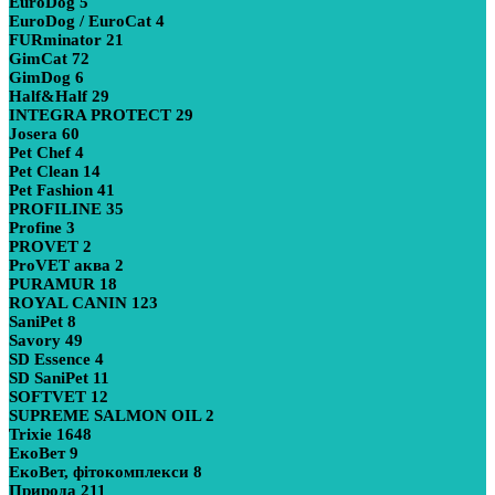
EuroDog
5
EuroDog / EuroCat
4
FURminator
21
GimCat
72
GimDog
6
Half&Half
29
INTEGRA PROTECT
29
Josera
60
Pet Chef
4
Pet Clean
14
Pet Fashion
41
PROFILINE
35
Profine
3
PROVET
2
ProVET аква
2
PURAMUR
18
ROYAL CANIN
123
SaniPet
8
Savory
49
SD Essence
4
SD SaniPet
11
SOFTVET
12
SUPREME SALMON OIL
2
Trixie
1648
ЕкоВет
9
ЕкоВет, фітокомплекси
8
Природа
211