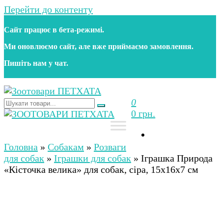
Перейти до контенту
Сайт працює в бета‑режимі.
Ми оновлюємо сайт, але вже приймаємо замовлення.
Пишіть нам у чат.
0
Зоотовари ПЕТХАТА
Зоомагазин для собак та котів | Корм, іграшки,
0 грн.
аксесуари та догляд за тваринами. Доставка по
Україні
Зоотовари ПЕТХАТА
Зоомагазин для собак та котів | Корм, іграшки,
аксесуари та догляд за тваринами. Доставка по
Головна
»
Собакам
»
Розваги
Україні
для собак
»
Іграшки для собак
»
Іграшка Природа
«Кісточка велика» для собак, сіра, 15х16х7 см