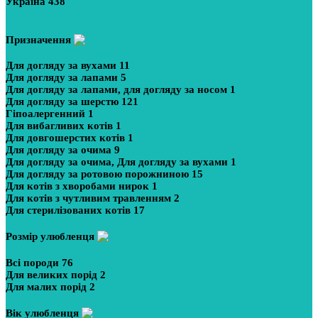
Україна
438
Показати більше
Призначення
Для догляду за вухами
11
Для догляду за лапами
5
Для догляду за лапами, для догляду за носом
1
Для догляду за шерстю
121
Гіпоалергенний
1
Для вибагливих котів
1
Для довгошерстих котів
1
Для догляду за очима
9
Для догляду за очима, Для догляду за вухами
1
Для догляду за ротовою порожниною
15
Для котів з хворобами нирок
1
Для котів з чутливим травленням
2
Для стерилізованих котів
17
Розмір улюбленця
Всі породи
76
Для великих порід
2
Для малих порід
2
Вік улюбленця