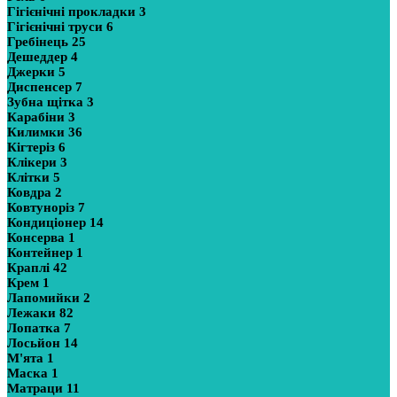
Гігієнічні прокладки
3
Гігієнічні труси
6
Гребінець
25
Дешеддер
4
Джерки
5
Диспенсер
7
Зубна щітка
3
Карабіни
3
Килимки
36
Кігтеріз
6
Клікери
3
Клітки
5
Ковдра
2
Ковтуноріз
7
Кондиціонер
14
Консерва
1
Контейнер
1
Краплі
42
Крем
1
Лапомийки
2
Лежаки
82
Лопатка
7
Лосьйон
14
М'ята
1
Маска
1
Матраци
11