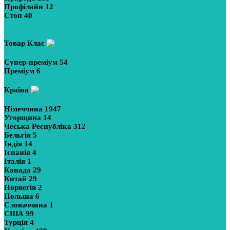
Профілайн
12
Стоп
40
Показати більше
Товар Клас
Супер-преміум
54
Преміум
6
Країна
Німеччина
1947
Угорщина
14
Чеська Республіка
312
Бельгія
5
Індія
14
Іспанія
4
Італія
1
Канада
29
Китай
29
Норвегія
2
Польша
6
Словаччина
1
США
99
Турція
4