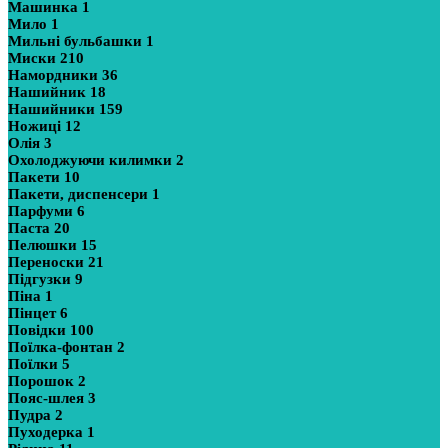
Машинка
1
Мило
1
Мильні бульбашки
1
Миски
210
Намордники
36
Нашийник
18
Нашийники
159
Ножиці
12
Олія
3
Охолоджуючи килимки
2
Пакети
10
Пакети, диспенсери
1
Парфуми
6
Паста
20
Пелюшки
15
Переноски
21
Підгузки
9
Піна
1
Пінцет
6
Повідки
100
Поїлка-фонтан
2
Поїлки
5
Порошок
2
Пояс-шлея
3
Пудра
2
Пуходерка
1