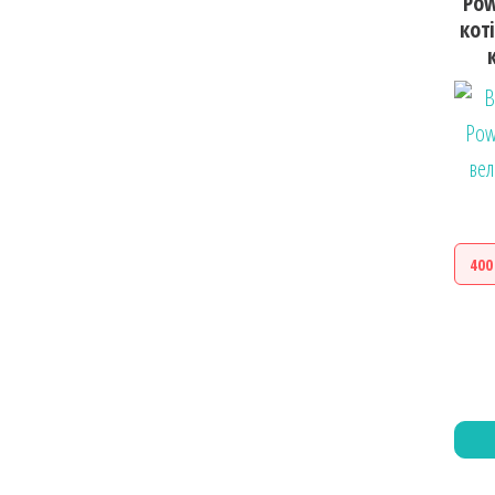
Pow
кот
400