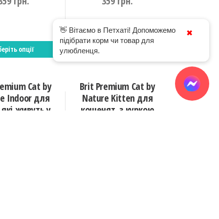
359
грн.
359
грн.
👋 Вітаємо в Петхаті! Допоможемо
✖
підібрати корм чи товар для
еріть опції
Оберіть опції
улюбленця.
remium Cat by
Brit Premium Cat by
e Indoor для
Nature Kitten для
, які живуть у
кошенят, з куркою
енні, з куркою
300 г
800 г
1500 г
8 кг
152
грн.
800 г
8 кг