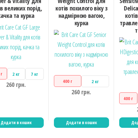
er & Vitality для
Weight Control для
Sensiti
ів великих порід,
котів похилого віку з
Delic
качка та курка
надмірною вагою,
коті
курка
травле
т
 г
2 кг
7 кг
400 г
2 кг
260
грн.
260
грн.
400 г
Додати в кошик
Додати в кошик
Дод