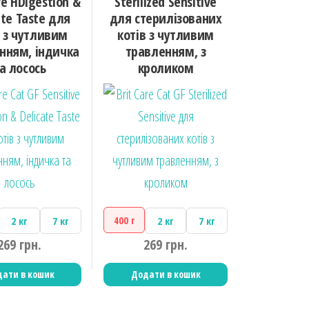
ve HDigestion &
Sterilized Sensitive
ate Taste для
для стерилізованих
в з чутливим
котів з чутливим
нням, індичка
травленням, з
а лосось
кроликом
400 г
2 кг
7 кг
2 кг
7 кг
269
грн.
269
грн.
ати в кошик
Додати в кошик