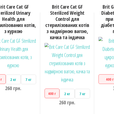
rit Care Cat GF
Brit Care Cat GF
Brit 
terilized Urinary
Sterilized Weight
Diabet
Health для
Control для
при
илізованих котів,
стерилізованих котів
діабет
з куркою
з надмірною вагою,
качка та індичка
 г
400 г
2 кг
7 кг
260
грн.
400 г
2 кг
7 кг
260
грн.