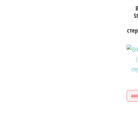
B
S
стер
400