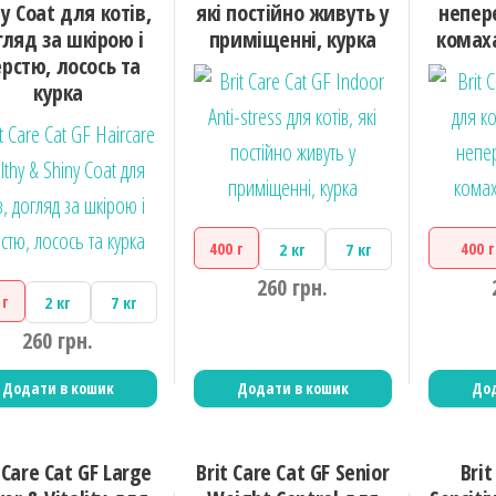
ny Coat для котів,
які постійно живуть у
непер
гляд за шкірою і
приміщенні, курка
комах
рстю, лосось та
курка
400 г
400 г
2 кг
7 кг
260
грн.
 г
2 кг
7 кг
260
грн.
Додати в кошик
Додати в кошик
Дод
 Care Cat GF Large
Brit Care Cat GF Senior
Brit