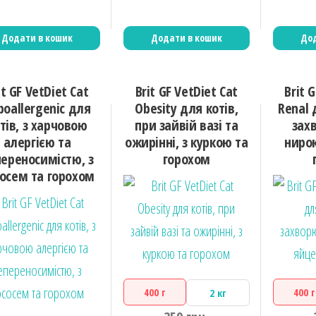
Додати в кошик
Додати в кошик
Дод
it GF VetDiet Cat
Brit GF VetDiet Cat
Brit 
poallergenic для
Obesity для котів,
Renal 
тів, з харчовою
при зайвій вазі та
зах
алергією та
ожирінні, з куркою та
нирок
ереносимістю, з
горохом
осем та горохом
400 г
400 г
2 кг