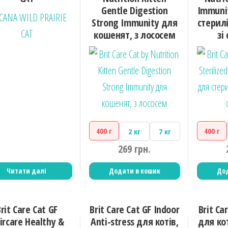
Gentle Digestion
Immuni
Strong Immunity для
стерилі
кошенят, з лососем
зі
400 г
400 г
2 кг
7 кг
269
грн.
Читати далі
Додати в кошик
Дод
rit Care Cat GF
Brit Care Cat GF Indoor
Brit Ca
ircare Healthy &
Anti-stress для котів,
для ко