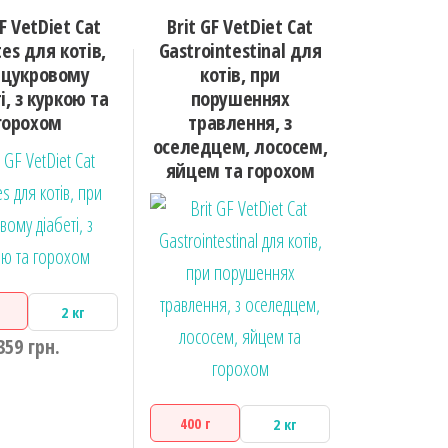
GF VetDiet Cat
Brit GF VetDiet Cat
es для котів,
Gastrointestinal для
 цукровому
котів, при
і, з куркою та
порушеннях
горохом
травлення, з
оселедцем, лососем,
яйцем та горохом
2 кг
359
грн.
400 г
2 кг