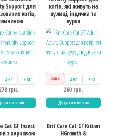
ty Support для
котів, які живуть на
зованих котів,
вулиці, індичка та
 свининою
курка
400 г
2 кг
7 кг
2 кг
7 кг
278
грн.
260
грн.
ати в кошик
Додати в кошик
re Cat GF Insect
Brit Care Cat GF Kitten
тів з харчовою
HGrowth &