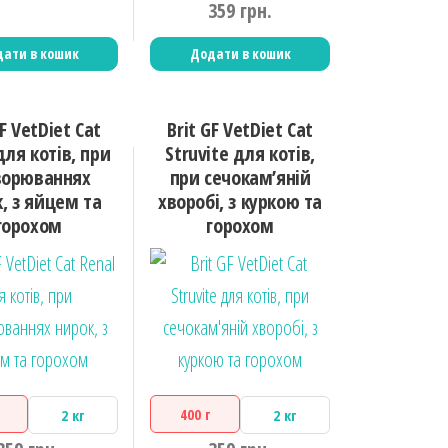
359
грн.
ати в кошик
Додати в кошик
GF VetDiet Cat
Brit GF VetDiet Cat
для котів, при
Struvite для котів,
ворюваннях
при сечокам’яній
, з яйцем та
хворобі, з куркою та
горохом
горохом
400 г
2 кг
2 кг