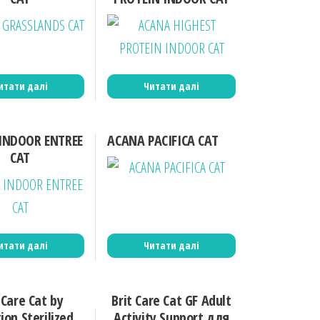
итати далі
Читати далі
INDOOR ENTREE
ACANA PACIFICA CAT
CAT
итати далі
Читати далі
 Care Cat by
Brit Care Cat GF Adult
ion Sterilized
Activity Support для