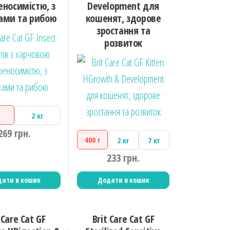
еносимістю, з
Development для
ами та рибою
кошенят, здорове
зростання та
розвиток
2 кг
269
грн.
400 г
2 кг
7 кг
233
грн.
ати в кошик
Додати в кошик
 Care Cat GF
Brit Care Cat GF