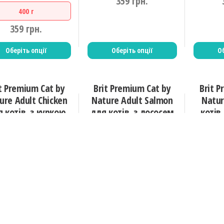
359
грн.
400 г
359
грн.
Оберіть опції
Оберіть опції
Об
t Premium Cat by
Brit Premium Cat by
Brit P
ure Adult Chicken
Nature Adult Salmon
Natur
 котів, з куркою
для котів, з лососем
котів
приміщ
г
300 г
800 г
1500 г
8 кг
800 г
1500 г
8 кг
152
грн.
152
грн.
300 г