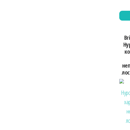
Br
Hy
ко
неп
лос