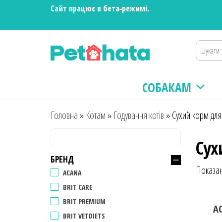
Сайт працює в бета‑режимі.
Зоотовари
Зоомагазин
для собак та
ПЕТХАТА
котів |
Корм,
СОБАКАМ
іграшки,
аксесуари
та догляд за
Головна
»
Котам
»
Годування котів
»
Сухий корм для 
тваринами.
Доставка по
Сух
Україні
БРЕНД
Показан
ACANA
BRIT CARE
BRIT PREMIUM
A
BRIT VETDIETS