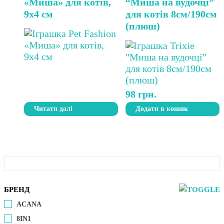
«Миша» для котів,
“Миша на вудочці”
9х4 см
для котів 8см/190см
(плюш)
98
грн.
Читати далі
Додати в кошик
БРЕНД
ACANA
8IN1