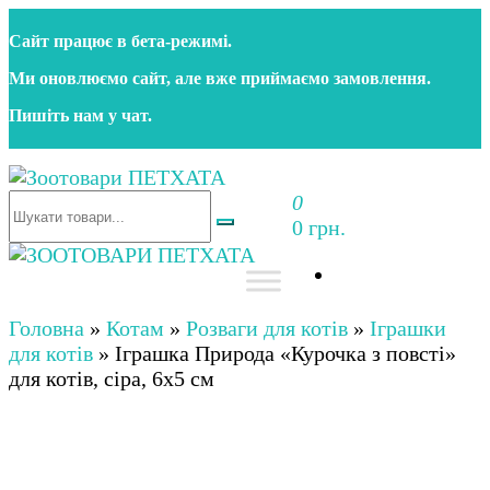
Перейти
Сайт працює в бета‑режимі.
до
контенту
Ми оновлюємо сайт, але вже приймаємо замовлення.
Пишіть нам у чат.
0
Зоотовари ПЕТХАТА
Зоомагазин для собак та котів | Корм, іграшки,
0 грн.
аксесуари та догляд за тваринами. Доставка по
Україні
Зоотовари ПЕТХАТА
Зоомагазин для собак та котів | Корм, іграшки,
аксесуари та догляд за тваринами. Доставка по
Головна
»
Котам
»
Розваги для котів
»
Іграшки
Україні
для котів
»
Іграшка Природа «Курочка з повсті»
для котів, сіра, 6х5 см