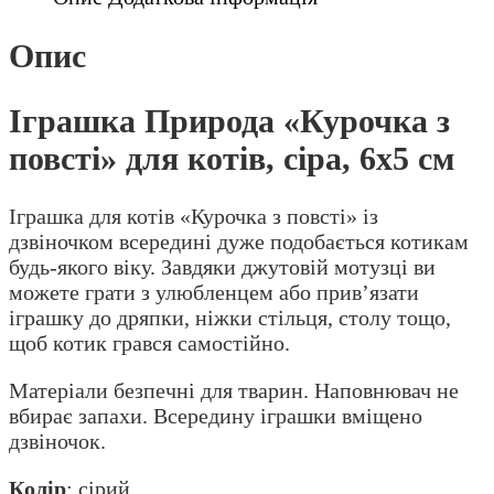
котів,
сіра,
Опис
6х5
см
Іграшка Природа «Курочка з
кількість
повсті» для котів, сіра, 6х5 см
Іграшка для котів «Курочка з повсті» із
дзвіночком всередині дуже подобається котикам
будь-якого віку. Завдяки джутовій мотузці ви
можете грати з улюбленцем або прив’язати
іграшку до дряпки, ніжки стільця, столу тощо,
щоб котик грався самостійно.
Матеріали безпечні для тварин. Наповнювач не
вбирає запахи. Всередину іграшки вміщено
дзвіночок.
Колір
: сірий.