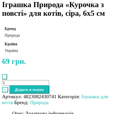
Іграшка Природа «Курочка з
повсті» для котів, сіра, 6х5 см
Бренд
Природа
Країна
Україна
69
грн.
-
Іграшка
Природа
Додати в кошик
+
«Курочка
Артикул:
4823082430741
Категорія:
Іграшки для
з
котів
Бренд:
Природа
повсті»
для
Опис
Додаткова інформація