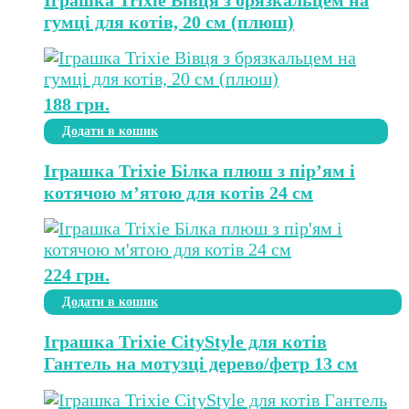
гумці для котів, 20 см (плюш)
188
грн.
Додати в кошик
Іграшка Trixie Білка плюш з пір’ям і
котячою м’ятою для котів 24 см
224
грн.
Додати в кошик
Іграшка Trixie CityStyle для котів
Гантель на мотузці дерево/фетр 13 см