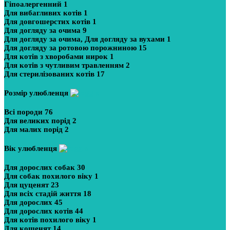
Гіпоалергенний
1
Для вибагливих котів
1
Для довгошерстих котів
1
Для догляду за очима
9
Для догляду за очима, Для догляду за вухами
1
Для догляду за ротовою порожниною
15
Для котів з хворобами нирок
1
Для котів з чутливим травленням
2
Для стерилізованих котів
17
Розмір улюбленця
Всі породи
76
Для великих порід
2
Для малих порід
2
Вік улюбленця
Для дорослих собак
30
Для собак похилого віку
1
Для цуценят
23
Для всіх стадій життя
18
Для дорослих
45
Для дорослих котів
44
Для котів похилого віку
1
Для кошенят
14