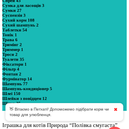
Спрей
43
Сумка для ласощів
3
Сумки
27
Суспензія
3
Сухий корм
108
Сухий шампунь
2
Таблетки
54
Тонік
1
Трава
6
Тримінг
2
Триммер
1
Троси
2
Туалети
35
Фіксатори
1
Фільтр
4
Фонтан
2
Фурмінатор
14
Шампунь
77
Шампунь-кондиціонер
5
Шлеї
150
Шлейки з повідцем
12
Щітка
25
Показати більше
👋 Вітаємо в Петхаті! Допоможемо підібрати корм чи
✖
товар для улюбленця.
Іграшка для котів Природа “Полівка смугаста”