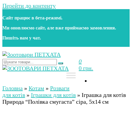
Перейти до контенту
Сайт працює в бета‑режимі.
Ми оновлюємо сайт, але вже приймаємо замовлення.
Пишіть нам у чат.
0
Зоотовари ПЕТХАТА
Зоомагазин для собак та котів | Корм, іграшки,
0 грн.
аксесуари та догляд за тваринами. Доставка по
Україні
Зоотовари ПЕТХАТА
Зоомагазин для собак та котів | Корм, іграшки,
аксесуари та догляд за тваринами. Доставка по
Головна
»
Котам
»
Розваги
Україні
для котів
»
Іграшки для котів
»
Іграшка для котів
Природа “Полівка смугаста” сіра, 5х14 см