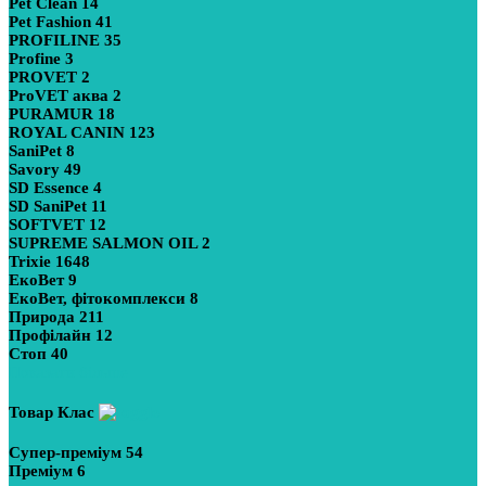
Pet Clean
14
Pet Fashion
41
PROFILINE
35
Profine
3
PROVET
2
ProVET аква
2
PURAMUR
18
ROYAL CANIN
123
SaniPet
8
Savory
49
SD Essence
4
SD SaniPet
11
SOFTVET
12
SUPREME SALMON OIL
2
Trixie
1648
ЕкоВет
9
ЕкоВет, фітокомплекси
8
Природа
211
Профілайн
12
Стоп
40
Показати більше
Товар Клас
Супер-преміум
54
Преміум
6