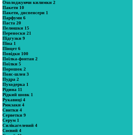
Охолоджуючи килимки
2
Пакети
10
Пакети, диспенсери
1
Парфуми
6
Паста
20
Пелюшки
15
Переноски
21
Підгузки
9
Піна
1
Пінцет
6
Повідки
100
Поїлка-фонтан
2
Поїлки
5
Порошок
2
Пояс-шлея
3
Пудра
2
Пуходерка
1
Рідина
11
Рідкий шовк
1
Рукавиці
4
Рюкзаки
4
Свитки
4
Серветки
9
Серум
1
Силікагелевий
4
Соєвий
4