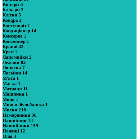
Кігтеріз
6
Клікери
3
Клітки
5
Ковдра
2
Ковтуноріз
7
Кондиціонер
14
Консерва
1
Контейнер
1
Краплі
42
Крем
1
Лапомийки
2
Лежаки
82
Лопатка
7
Лосьйон
14
М'ята
1
Маска
1
Матраци
11
Машинка
1
Мило
1
Мильні бульбашки
1
Миски
210
Намордники
36
Нашийник
18
Нашийники
159
Ножиці
12
Олія
3