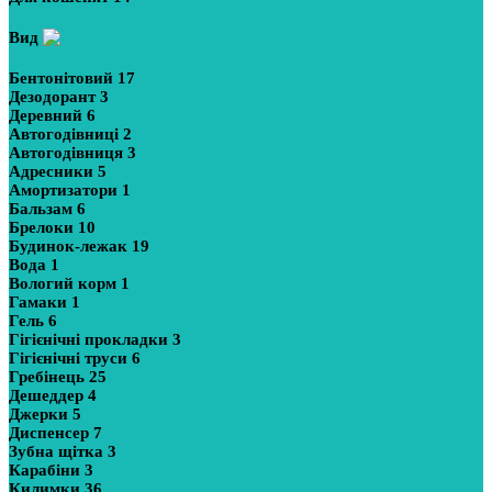
Вид
Бентонітовий
17
Дезодорант
3
Деревний
6
Автогодівниці
2
Автогодівниця
3
Адресники
5
Амортизатори
1
Бальзам
6
Брелоки
10
Будинок-лежак
19
Вода
1
Вологий корм
1
Гамаки
1
Гель
6
Гігієнічні прокладки
3
Гігієнічні труси
6
Гребінець
25
Дешеддер
4
Джерки
5
Диспенсер
7
Зубна щітка
3
Карабіни
3
Килимки
36