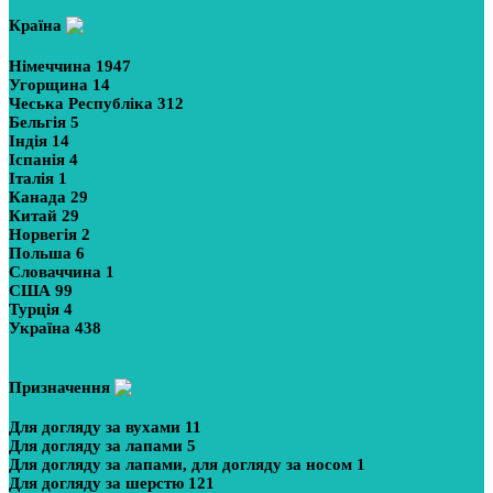
Країна
Німеччина
1947
Угорщина
14
Чеська Республіка
312
Бельгія
5
Індія
14
Іспанія
4
Італія
1
Канада
29
Китай
29
Норвегія
2
Польша
6
Словаччина
1
США
99
Турція
4
Україна
438
Показати більше
Призначення
Для догляду за вухами
11
Для догляду за лапами
5
Для догляду за лапами, для догляду за носом
1
Для догляду за шерстю
121