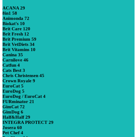
ACANA
29
8in1
58
Animonda
72
Biokat's
10
Brit Care
120
Brit Fresh
12
Brit Premium
59
Brit VetDiets
34
Brit Vitamins
10
Canina
35
Carnilove
46
Catfun
4
Cats Best
3
Chris Christensen
45
Crown Royale
9
EuroCat
5
EuroDog
5
EuroDog / EuroCat
4
FURminator
21
GimCat
72
GimDog
6
Half&Half
29
INTEGRA PROTECT
29
Josera
60
Pet Chef
4