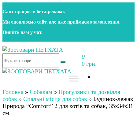
Перейти
Сайт працює в бета‑режимі.
до
контенту
Ми оновлюємо сайт, але вже приймаємо замовлення.
Пишіть нам у чат.
0
Зоотовари ПЕТХАТА
Зоомагазин для собак та котів | Корм, іграшки,
0 грн.
аксесуари та догляд за тваринами. Доставка по
Україні
Зоотовари ПЕТХАТА
Зоомагазин для собак та котів | Корм, іграшки,
аксесуари та догляд за тваринами. Доставка по
Головна
»
Собакам
»
Прогулянки та дозвілля
Україні
собак
»
Спальні місця для собак
»
Будинок-лежак
Природа “Comfort” 2 для котів та собак, 35х34х31
см