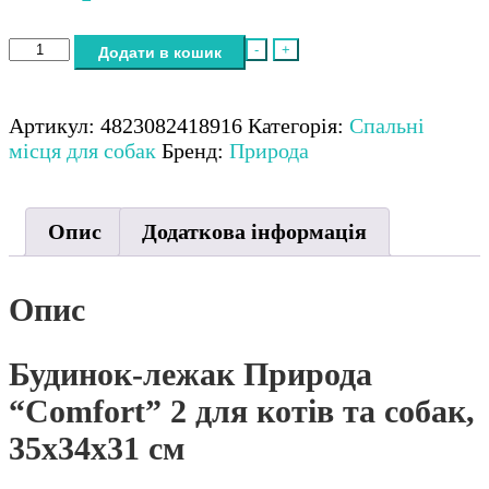
Будинок-
-
+
Додати в кошик
лежак
Природа
"Comfort"
Артикул:
4823082418916
Категорія:
Спальні
2
місця для собак
Бренд:
Природа
для
котів
та
Опис
Додаткова інформація
собак,
35х34х31
см
Опис
кількість
Будинок-лежак Природа
“Comfort” 2 для котів та собак,
35х34х31 см