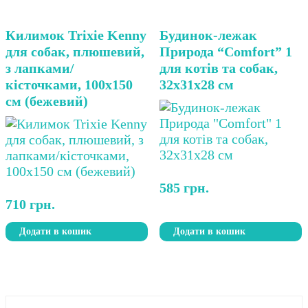
Килимок Trixie Kenny
Будинок-лежак
для собак, плюшевий,
Природа “Comfort” 1
з лапками/
для котів та собак,
кісточками, 100х150
32х31х28 см
см (бежевий)
585
грн.
710
грн.
Додати в кошик
Додати в кошик