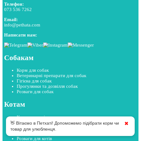
Телефон:
073 536 7262
Email:
info@pethata.com
Написати нам:
Собакам
Корм для собак
Ветеринарні препарати для собак
Гігієна для собак
Прогулянки та дозвілля собак
Розваги для собак
Котам
Корм для котів
Ветеринарні препарати для котів
👋 Вітаємо в Петхаті! Допоможемо підібрати корм чи
✖
Гігієна для котів
товар для улюбленця.
Прогулянки та дозвілля котів
Розваги для котів