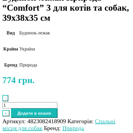
“Comfort” 3 для котів та собак,
39х38х35 см
Вид
Будинок-лежак
Країна
Україна
Бренд
Природа
774
грн.
-
Будинок-
лежак
Додати в кошик
+
Природа
Артикул:
4823082418909
Категорія:
Спальні
"Comfort"
місця для собак
Бренд:
Природа
3