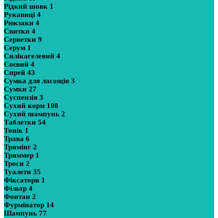
Рідкий шовк
1
Рукавиці
4
Рюкзаки
4
Свитки
4
Серветки
9
Серум
1
Силікагелевий
4
Соєвий
4
Спрей
43
Сумка для ласощів
3
Сумки
27
Суспензія
3
Сухий корм
108
Сухий шампунь
2
Таблетки
54
Тонік
1
Трава
6
Тримінг
2
Триммер
1
Троси
2
Туалети
35
Фіксатори
1
Фільтр
4
Фонтан
2
Фурмінатор
14
Шампунь
77