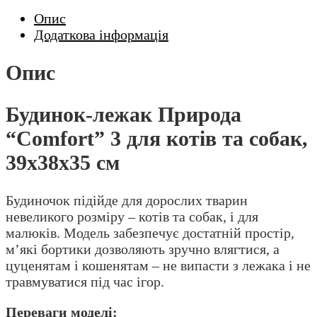
для
Опис
котів
Додаткова інформація
та
собак,
Опис
39х38х35
см
Будинок-лежак Природа
кількість
“Comfort” 3 для котів та собак,
39х38х35 см
Будиночок підійде для дорослих тварин
невеликого розміру – котів та собак, і для
малюків. Модель забезпечує достатній простір,
м’які бортики дозволяють зручно влягтися, а
цуценятам і кошенятам – не випасти з лежака і не
травмуватися під час ігор.
Переваги моделі: