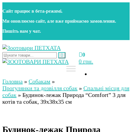
Перейти
Сайт працює в бета‑режимі.
до
контенту
Ми оновлюємо сайт, але вже приймаємо замовлення.
Пишіть нам у чат.
0
Зоотовари ПЕТХАТА
Зоомагазин для собак та котів | Корм, іграшки,
0 грн.
аксесуари та догляд за тваринами. Доставка по
Україні
Зоотовари ПЕТХАТА
Зоомагазин для собак та котів | Корм, іграшки,
аксесуари та догляд за тваринами. Доставка по
Головна
»
Собакам
»
Україні
Прогулянки та дозвілля собак
»
Спальні місця для
собак
»
Будинок-лежак Природа “Comfort” 3 для
котів та собак, 39х38х35 см
Будинок-лежак Природа