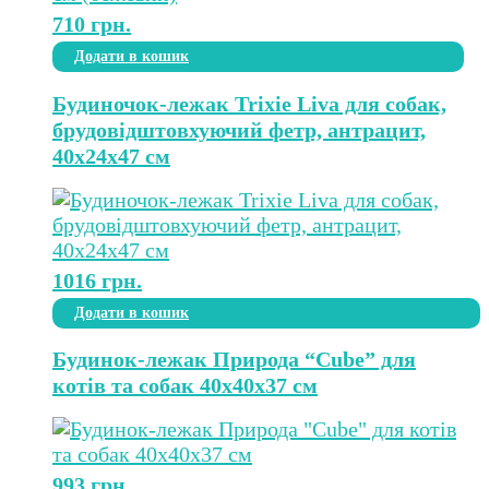
710
грн.
Додати в кошик
Будиночок-лежак Trixie Liva для собак,
брудовідштовхуючий фетр, антрацит,
40х24х47 см
1016
грн.
Додати в кошик
Будинок-лежак Природа “Cube” для
котів та собак 40х40х37 см
993
грн.