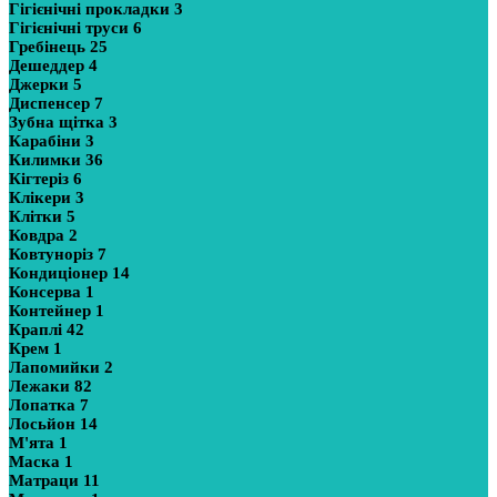
Гігієнічні прокладки
3
Гігієнічні труси
6
Гребінець
25
Дешеддер
4
Джерки
5
Диспенсер
7
Зубна щітка
3
Карабіни
3
Килимки
36
Кігтеріз
6
Клікери
3
Клітки
5
Ковдра
2
Ковтуноріз
7
Кондиціонер
14
Консерва
1
Контейнер
1
Краплі
42
Крем
1
Лапомийки
2
Лежаки
82
Лопатка
7
Лосьйон
14
М'ята
1
Маска
1
Матраци
11