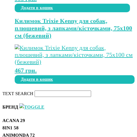
Додати в кошик
Килимок Trixie Kenny для собак,
плюшевий, з лапками/кісточками, 75х100
см (бежевий)
467
грн.
Додати в кошик
TEXT SEARCH
БРЕНД
ACANA
29
8IN1
58
ANIMONDA
72