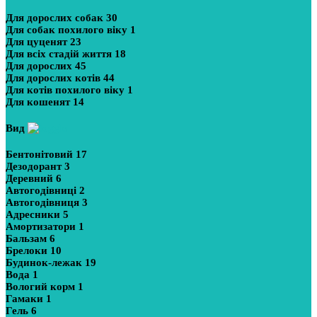
Для дорослих собак
30
Для собак похилого віку
1
Для цуценят
23
Для всіх стадій життя
18
Для дорослих
45
Для дорослих котів
44
Для котів похилого віку
1
Для кошенят
14
Вид
Бентонітовий
17
Дезодорант
3
Деревний
6
Автогодівниці
2
Автогодівниця
3
Адресники
5
Амортизатори
1
Бальзам
6
Брелоки
10
Будинок-лежак
19
Вода
1
Вологий корм
1
Гамаки
1
Гель
6