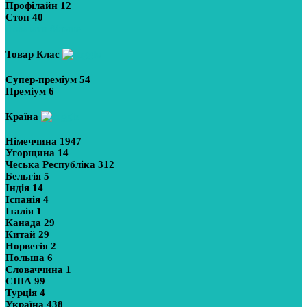
Профілайн
12
Стоп
40
Показати більше
Товар Клас
Супер-преміум
54
Преміум
6
Країна
Німеччина
1947
Угорщина
14
Чеська Республіка
312
Бельгія
5
Індія
14
Іспанія
4
Італія
1
Канада
29
Китай
29
Норвегія
2
Польша
6
Словаччина
1
США
99
Турція
4
Україна
438