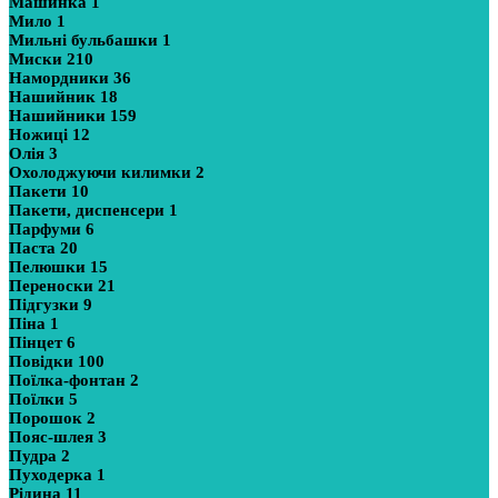
Машинка
1
Мило
1
Мильні бульбашки
1
Миски
210
Намордники
36
Нашийник
18
Нашийники
159
Ножиці
12
Олія
3
Охолоджуючи килимки
2
Пакети
10
Пакети, диспенсери
1
Парфуми
6
Паста
20
Пелюшки
15
Переноски
21
Підгузки
9
Піна
1
Пінцет
6
Повідки
100
Поїлка-фонтан
2
Поїлки
5
Порошок
2
Пояс-шлея
3
Пудра
2
Пуходерка
1
Рідина
11