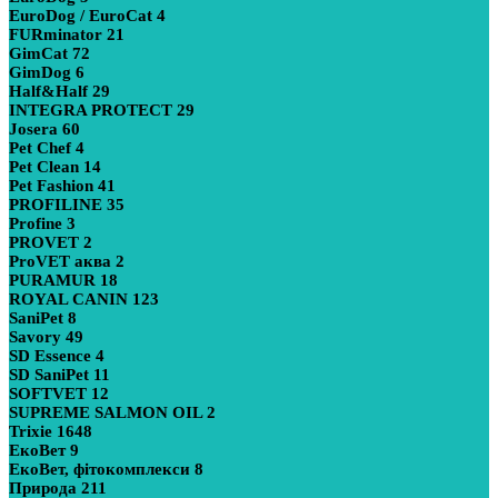
EuroDog / EuroCat
4
FURminator
21
GimCat
72
GimDog
6
Half&Half
29
INTEGRA PROTECT
29
Josera
60
Pet Chef
4
Pet Clean
14
Pet Fashion
41
PROFILINE
35
Profine
3
PROVET
2
ProVET аква
2
PURAMUR
18
ROYAL CANIN
123
SaniPet
8
Savory
49
SD Essence
4
SD SaniPet
11
SOFTVET
12
SUPREME SALMON OIL
2
Trixie
1648
ЕкоВет
9
ЕкоВет, фітокомплекси
8
Природа
211