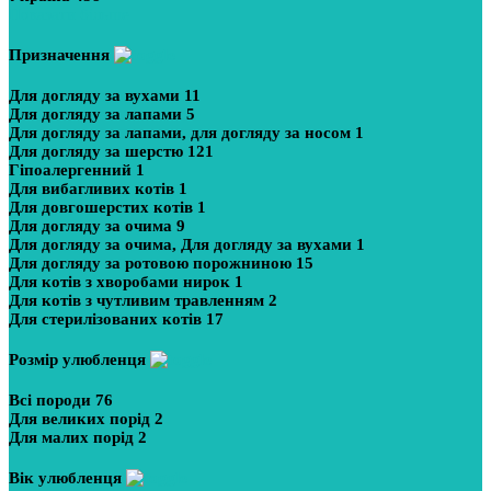
Показати більше
Призначення
Для догляду за вухами
11
Для догляду за лапами
5
Для догляду за лапами, для догляду за носом
1
Для догляду за шерстю
121
Гіпоалергенний
1
Для вибагливих котів
1
Для довгошерстих котів
1
Для догляду за очима
9
Для догляду за очима, Для догляду за вухами
1
Для догляду за ротовою порожниною
15
Для котів з хворобами нирок
1
Для котів з чутливим травленням
2
Для стерилізованих котів
17
Розмір улюбленця
Всі породи
76
Для великих порід
2
Для малих порід
2
Вік улюбленця