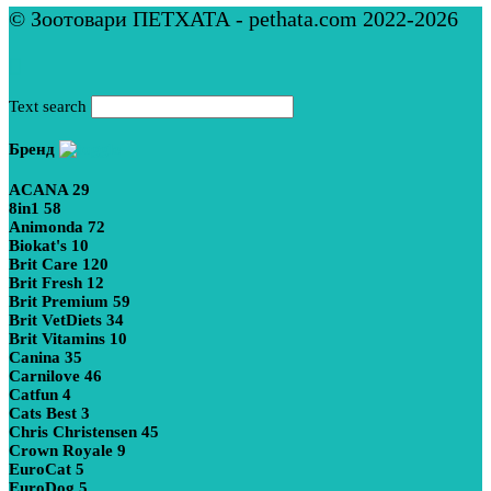
© Зоотовари ПЕТХАТА - pethata.com 2022-2026
Text search
Бренд
ACANA
29
8in1
58
Animonda
72
Biokat's
10
Brit Care
120
Brit Fresh
12
Brit Premium
59
Brit VetDiets
34
Brit Vitamins
10
Canina
35
Carnilove
46
Catfun
4
Cats Best
3
Chris Christensen
45
Crown Royale
9
EuroCat
5
EuroDog
5