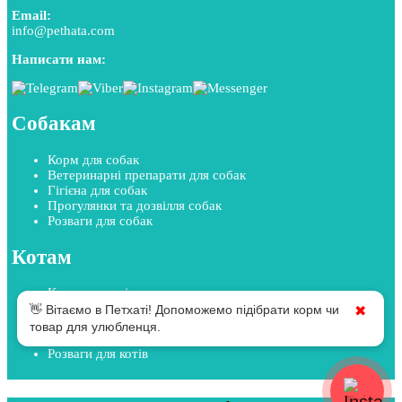
Email:
info@pethata.com
Написати нам:
Собакам
Корм для собак
Ветеринарні препарати для собак
Гігієна для собак
Прогулянки та дозвілля собак
Розваги для собак
Котам
Корм для котів
Ветеринарні препарати для котів
👋 Вітаємо в Петхаті! Допоможемо підібрати корм чи
✖
Гігієна для котів
товар для улюбленця.
Прогулянки та дозвілля котів
Розваги для котів