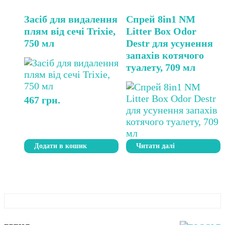
Засіб для видалення
Спрей 8in1 NM
плям від сечі Trixie,
Litter Box Odor
750 мл
Destr для усунення
запахів котячого
туалету, 709 мл
467
грн.
Додати в кошик
Читати далі