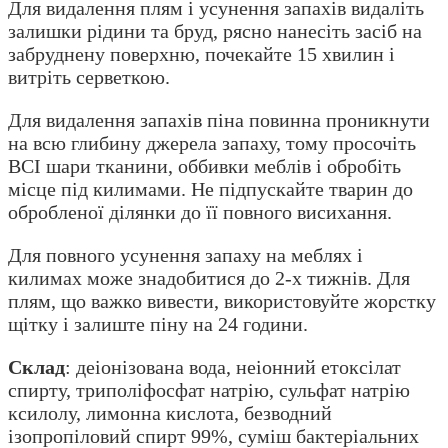
Для видалення плям і усунення запахів видаліть
залишки рідини та бруд, рясно нанесіть засіб на
забруднену поверхню, почекайте 15 хвилин і
витріть серветкою.
Для видалення запахів піна повинна проникнути
на всю глибину джерела запаху, тому просочіть
ВСІ шари тканини, оббивки меблів і обробіть
місце під килимами. Не підпускайте тварин до
обробленої ділянки до її повного висихання.
Для повного усунення запаху на меблях і
килимах може знадобитися до 2-х тижнів. Для
плям, що важко вивести, використовуйте жорстку
щітку і залиште піну на 24 години.
Склад
: деіонізована вода, неіонний етоксілат
спирту, триполіфосфат натрію, сульфат натрію
ксилолу, лимонна кислота, безводний
ізопропіловий спирт 99%, суміш бактеріальних