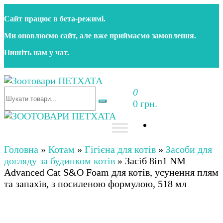
Перейти
Сайт працює в бета‑режимі.
до
контенту
Ми оновлюємо сайт, але вже приймаємо замовлення.
Пишіть нам у чат.
0
Зоотовари ПЕТХАТА
Зоомагазин для собак та котів | Корм, іграшки,
0 грн.
аксесуари та догляд за тваринами. Доставка по
Україні
Зоотовари ПЕТХАТА
Зоомагазин для собак та котів | Корм, іграшки,
аксесуари та догляд за тваринами. Доставка по
Головна
»
Котам
»
Гігієна для котів
»
Засоби для
Україні
догляду за будинком котів
»
Засіб 8in1 NM
Advanced Cat S&O Foam для котів, усунення плям
та запахів, з посиленою формулою, 518 мл