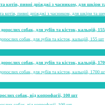
 та котів, пивні дріжджі з часником, для шкіри т
дорослих собак, для зубів та кісток, кальцій, 15
дорослих собак, для зубів та кісток, кальцій, 17
рослих собак, від копрофагії, 100 шт