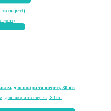
 та шерсті)
ником, для шкіри та шерсті, 80 шт