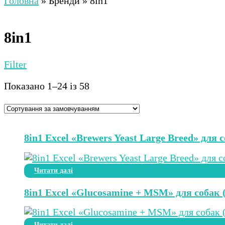
Головна
»
Бренди
»
8in1
8in1
Filter
Показано 1–24 із 58
8in1 Excel «Brewers Yeast Large Breed» для
Читати далі
8in1 Excel «Glucosamine + MSM» для собак (
Читати далі