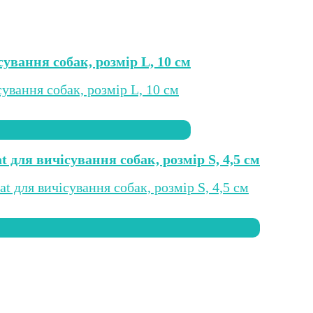
сування собак, розмір L, 10 см
t для вичісування собак, розмір S, 4,5 см