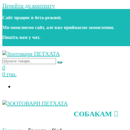
Перейти до контенту
Сайт працює в бета‑режимі.
Ми оновлюємо сайт, але вже приймаємо замовлення.
Пишіть нам у чат.
Зоотовари ПЕТХАТА
Зоомагазин для собак та котів | Корм, іграшки, акс
0
0 грн.
СОБАКАМ
Зоотовари ПЕТХАТА
Зоомагазин для собак та котів | Корм, іграшки, акс