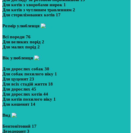
Для котів з хворобами нирок
1
Для котів з чутливим травленням
2
Для стерилізованих котів
17
Розмір улюбленця
Всі породи
76
Для великих порід
2
Для малих порід
2
Вік улюбленця
Для дорослих собак
30
Для собак похилого віку
1
Для цуценят
23
Для всіх стадій життя
18
Для дорослих
45
Для дорослих котів
44
Для котів похилого віку
1
Для кошенят
14
Вид
Бентонітовий
17
Дезодорант
3