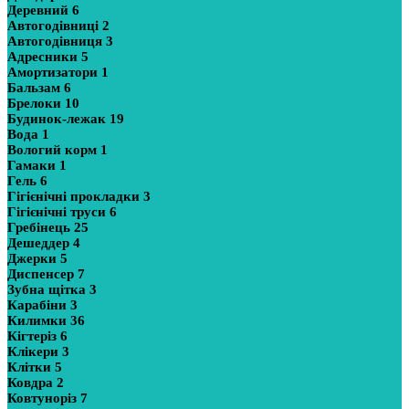
Деревний
6
Автогодівниці
2
Автогодівниця
3
Адресники
5
Амортизатори
1
Бальзам
6
Брелоки
10
Будинок-лежак
19
Вода
1
Вологий корм
1
Гамаки
1
Гель
6
Гігієнічні прокладки
3
Гігієнічні труси
6
Гребінець
25
Дешеддер
4
Джерки
5
Диспенсер
7
Зубна щітка
3
Карабіни
3
Килимки
36
Кігтеріз
6
Клікери
3
Клітки
5
Ковдра
2
Ковтуноріз
7