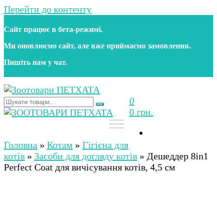
Перейти до контенту
Сайт працює в бета‑режимі.
Ми оновлюємо сайт, але вже приймаємо замовлення.
Пишіть нам у чат.
0
Зоотовари ПЕТХАТА
Зоомагазин для собак та котів | Корм, іграшки,
0 грн.
аксесуари та догляд за тваринами. Доставка по
Україні
Зоотовари ПЕТХАТА
Зоомагазин для собак та котів | Корм, іграшки,
аксесуари та догляд за тваринами. Доставка по
Головна
»
Котам
»
Гігієна для
Україні
котів
»
Засоби для догляду котів
»
Дешеддер 8in1
Perfect Coat для вичісування котів, 4,5 см