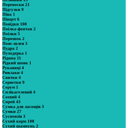
Переноски
21
Підгузки
9
Піна
1
Пінцет
6
Повідки
100
Поїлка-фонтан
2
Поїлки
5
Порошок
2
Пояс-шлея
3
Пудра
2
Пуходерка
1
Рідина
11
Рідкий шовк
1
Рукавиці
4
Рюкзаки
4
Свитки
4
Серветки
9
Серум
1
Силікагелевий
4
Соєвий
4
Спрей
43
Сумка для ласощів
3
Сумки
27
Суспензія
3
Сухий корм
108
Сухий шампунь
2