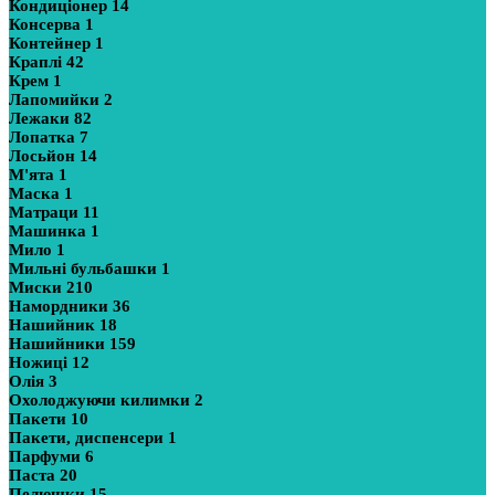
Кондиціонер
14
Консерва
1
Контейнер
1
Краплі
42
Крем
1
Лапомийки
2
Лежаки
82
Лопатка
7
Лосьйон
14
М'ята
1
Маска
1
Матраци
11
Машинка
1
Мило
1
Мильні бульбашки
1
Миски
210
Намордники
36
Нашийник
18
Нашийники
159
Ножиці
12
Олія
3
Охолоджуючи килимки
2
Пакети
10
Пакети, диспенсери
1
Парфуми
6
Паста
20
Пелюшки
15