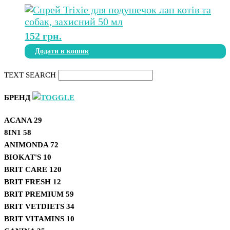
152
грн.
Додати в кошик
TEXT SEARCH
БРЕНД
ACANA
29
8IN1
58
ANIMONDA
72
BIOKAT'S
10
BRIT CARE
120
BRIT FRESH
12
BRIT PREMIUM
59
BRIT VETDIETS
34
BRIT VITAMINS
10