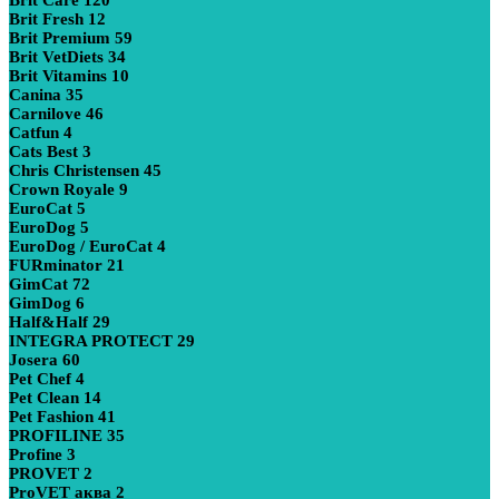
Brit Fresh
12
Brit Premium
59
Brit VetDiets
34
Brit Vitamins
10
Canina
35
Carnilove
46
Catfun
4
Cats Best
3
Chris Christensen
45
Crown Royale
9
EuroCat
5
EuroDog
5
EuroDog / EuroCat
4
FURminator
21
GimCat
72
GimDog
6
Half&Half
29
INTEGRA PROTECT
29
Josera
60
Pet Chef
4
Pet Clean
14
Pet Fashion
41
PROFILINE
35
Profine
3
PROVET
2
ProVET аква
2