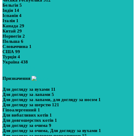
Бельгія
5
Індія
14
Іспанія
4
Італія
1
Канада
29
Китай
29
Норвегія
2
Польша
6
Словаччина
1
США
99
Турція
4
Україна
438
Показати більше
Призначення
Для догляду за вухами
11
Для догляду за лапами
5
Для догляду за лапами, для догляду за носом
1
Для догляду за шерстю
121
Гіпоалергенний
1
Для вибагливих котів
1
Для довгошерстих котів
1
Для догляду за очима
9
Для догляду за очима, Для догляду за вухами
1
Для догляду за ротовою порожниною
15