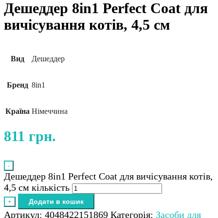
Дешеддер 8in1 Perfect Coat для
вичісування котів, 4,5 см
Вид
Дешеддер
Бренд
8in1
Країна
Німеччина
811
грн.
-
Дешеддер 8in1 Perfect Coat для вичісування котів,
4,5 см кількість
Додати в кошик
+
Артикул:
4048422151869
Категорія:
Засоби для