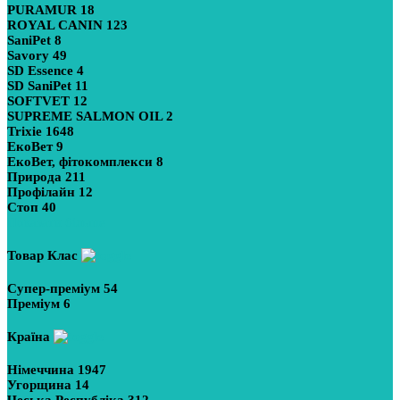
PURAMUR
18
ROYAL CANIN
123
SaniPet
8
Savory
49
SD Essence
4
SD SaniPet
11
SOFTVET
12
SUPREME SALMON OIL
2
Trixie
1648
ЕкоВет
9
ЕкоВет, фітокомплекси
8
Природа
211
Профілайн
12
Стоп
40
Показати більше
Товар Клас
Супер-преміум
54
Преміум
6
Країна
Німеччина
1947
Угорщина
14
Чеська Республіка
312