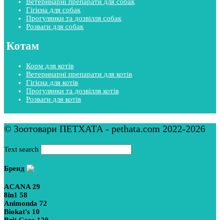
Ветеринарні препарати для собак
Гігієна для собак
Прогулянки та дозвілля собак
Розваги для собак
Котам
Корм для котів
Ветеринарні препарати для котів
Гігієна для котів
Прогулянки та дозвілля котів
Розваги для котів
© Зоотовари ПЕТХАТА - pethata.com 2022-2026
Text search
Бренд
ACANA
29
8in1
58
Animonda
72
Biokat's
10
Brit Care
120