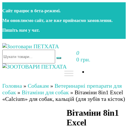
Перейти
Сайт працює в бета‑режимі.
до
контенту
Ми оновлюємо сайт, але вже приймаємо замовлення.
Пишіть нам у чат.
0
Зоотовари ПЕТХАТА
Зоомагазин для собак та котів | Корм, іграшки,
0 грн.
аксесуари та догляд за тваринами. Доставка по
Україні
Зоотовари ПЕТХАТА
Зоомагазин для собак та котів | Корм, іграшки,
аксесуари та догляд за тваринами. Доставка по
Головна
»
Собакам
»
Ветеринарні препарати для
Україні
собак
»
Вітаміни для собак
»
Вітаміни 8in1 Excel
«Calcium» для собак, кальцій (для зубів та кісток)
Вітаміни 8in1
Excel