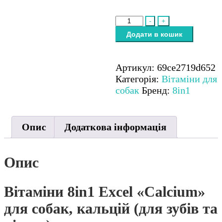
Вітаміни
-
+
8in1
Додати в кошик
Excel
«Calcium»
для
Артикул:
69ce2719d652
собак,
Категорія:
Вітаміни для
кальцій
собак
Бренд:
8in1
(для
зубів
та
Опис
Додаткова інформація
кісток)
кількість
Опис
Вітаміни 8in1 Excel «Calcium»
для собак, кальцій (для зубів та