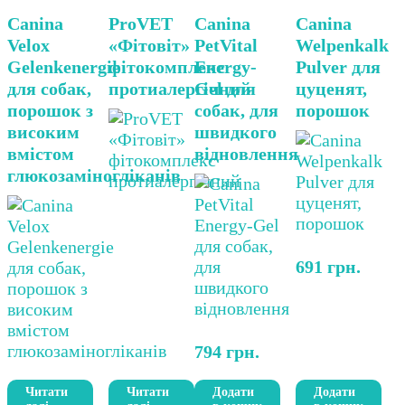
Canina
ProVET
Canina
Canina
Velox
«Фітовіт»
PetVital
Welpenkalk
Gelenkenergie
фітокомплекс
Energy-
Pulver для
для собак,
протиалергічний
Gel для
цуценят,
порошок з
собак, для
порошок
високим
швидкого
вмістом
відновлення
глюкозаміногліканів
691
грн.
794
грн.
Читати
Читати
Додати
Додати