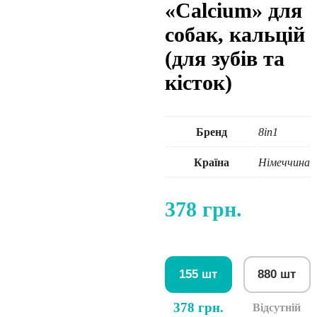
«Calcium» для
собак, кальцій
(для зубів та
кісток)
Бренд
8in1
Країна
Німеччина
378
грн.
155 шт
880 шт
378 грн.
Відсутній