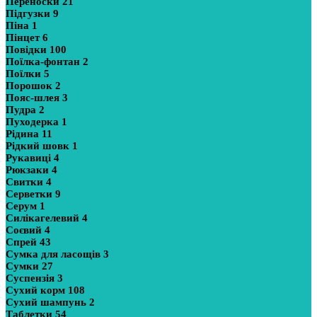
Переноски
21
Підгузки
9
Піна
1
Пінцет
6
Повідки
100
Поїлка-фонтан
2
Поїлки
5
Порошок
2
Пояс-шлея
3
Пудра
2
Пуходерка
1
Рідина
11
Рідкий шовк
1
Рукавиці
4
Рюкзаки
4
Свитки
4
Серветки
9
Серум
1
Силікагелевий
4
Соєвий
4
Спрей
43
Сумка для ласощів
3
Сумки
27
Суспензія
3
Сухий корм
108
Сухий шампунь
2
Таблетки
54