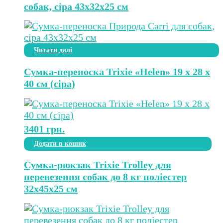
собак, сіра 43х32х25 см
Читати далі
Сумка-переноска Trixie «Helen» 19 x 28 x
40 см (сіра)
3401
грн.
Додати в кошик
Сумка-рюкзак Trixie Trolley для
перевезення собак до 8 кг поліестер
32х45х25 см