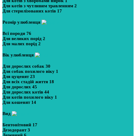
Для котів з хворобами нирок
1
Для котів з чутливим травленням
2
Для стерилізованих котів
17
Розмір улюбленця
Всі породи
76
Для великих порід
2
Для малих порід
2
Вік улюбленця
Для дорослих собак
30
Для собак похилого віку
1
Для цуценят
23
Для всіх стадій життя
18
Для дорослих
45
Для дорослих котів
44
Для котів похилого віку
1
Для кошенят
14
Вид
Бентонітовий
17
Дезодорант
3
Деревний
6