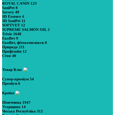
ROYAL CANIN
123
SaniPet
8
Savory
49
SD Essence
4
SD SaniPet
11
SOFTVET
12
SUPREME SALMON OIL
2
Trixie
1648
ЕкоВет
9
ЕкоВет, фітокомплекси
8
Природа
211
Профілайн
12
Стоп
40
Показати більше
Товар Клас
Супер-преміум
54
Преміум
6
Країна
Німеччина
1947
Угорщина
14
Чеська Республіка
312