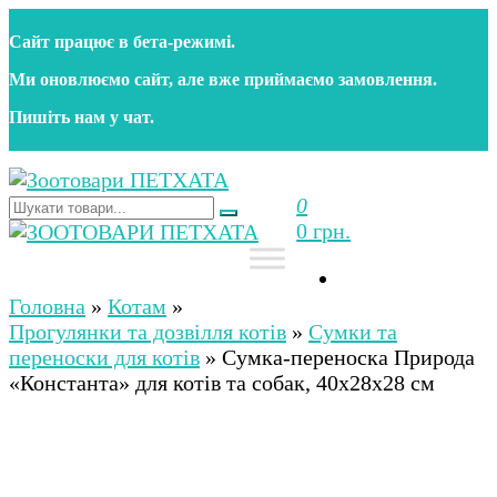
Перейти
Сайт працює в бета‑режимі.
до
контенту
Ми оновлюємо сайт, але вже приймаємо замовлення.
Пишіть нам у чат.
0
Зоотовари ПЕТХАТА
Зоомагазин для собак та котів | Корм, іграшки,
0 грн.
аксесуари та догляд за тваринами. Доставка по
Україні
Зоотовари ПЕТХАТА
Зоомагазин для собак та котів | Корм, іграшки,
аксесуари та догляд за тваринами. Доставка по
Головна
»
Котам
»
Україні
Прогулянки та дозвілля котів
»
Сумки та
переноски для котів
»
Сумка-переноска Природа
«Константа» для котів та собак, 40х28х28 см