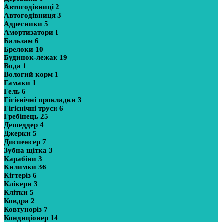
Автогодівниці
2
Автогодівниця
3
Адресники
5
Амортизатори
1
Бальзам
6
Брелоки
10
Будинок-лежак
19
Вода
1
Вологий корм
1
Гамаки
1
Гель
6
Гігієнічні прокладки
3
Гігієнічні труси
6
Гребінець
25
Дешеддер
4
Джерки
5
Диспенсер
7
Зубна щітка
3
Карабіни
3
Килимки
36
Кігтеріз
6
Клікери
3
Клітки
5
Ковдра
2
Ковтуноріз
7
Кондиціонер
14