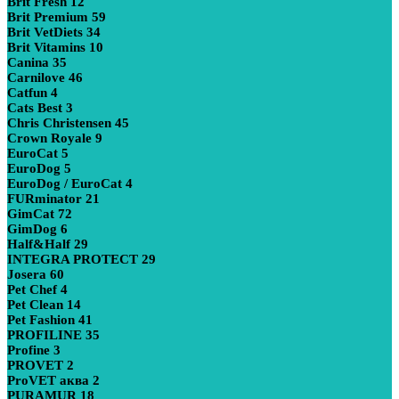
Brit Fresh
12
Brit Premium
59
Brit VetDiets
34
Brit Vitamins
10
Canina
35
Carnilove
46
Catfun
4
Cats Best
3
Chris Christensen
45
Crown Royale
9
EuroCat
5
EuroDog
5
EuroDog / EuroCat
4
FURminator
21
GimCat
72
GimDog
6
Half&Half
29
INTEGRA PROTECT
29
Josera
60
Pet Chef
4
Pet Clean
14
Pet Fashion
41
PROFILINE
35
Profine
3
PROVET
2
ProVET аква
2
PURAMUR
18