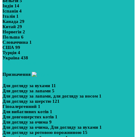
Бельгія
5
Індія
14
Іспанія
4
Італія
1
Канада
29
Китай
29
Норвегія
2
Польша
6
Словаччина
1
США
99
Турція
4
Україна
438
Показати більше
Призначення
Для догляду за вухами
11
Для догляду за лапами
5
Для догляду за лапами, для догляду за носом
1
Для догляду за шерстю
121
Гіпоалергенний
1
Для вибагливих котів
1
Для довгошерстих котів
1
Для догляду за очима
9
Для догляду за очима, Для догляду за вухами
1
Для догляду за ротовою порожниною
15