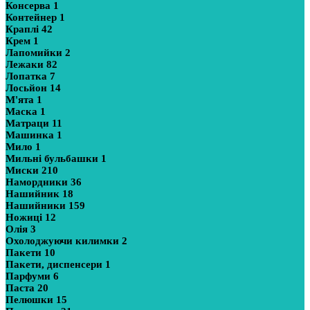
Консерва
1
Контейнер
1
Краплі
42
Крем
1
Лапомийки
2
Лежаки
82
Лопатка
7
Лосьйон
14
М'ята
1
Маска
1
Матраци
11
Машинка
1
Мило
1
Мильні бульбашки
1
Миски
210
Намордники
36
Нашийник
18
Нашийники
159
Ножиці
12
Олія
3
Охолоджуючи килимки
2
Пакети
10
Пакети, диспенсери
1
Парфуми
6
Паста
20
Пелюшки
15