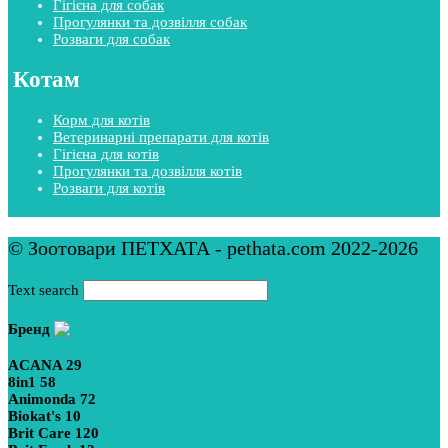
Гігієна для собак
Прогулянки та дозвілля собак
Розваги для собак
Котам
Корм для котів
Ветеринарні препарати для котів
Гігієна для котів
Прогулянки та дозвілля котів
Розваги для котів
© Зоотовари ПЕТХАТА - pethata.com 2022-2026
Text search
Бренд
ACANA
29
8in1
58
Animonda
72
Biokat's
10
Brit Care
120