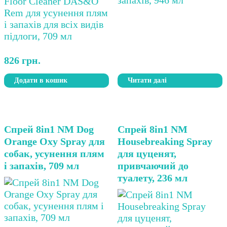
826
грн.
Додати в кошик
Читати далі
Спрей 8in1 NM Dog
Спрей 8in1 NM
Orange Oxy Spray для
Housebreaking Spray
собак, усунення плям
для цуценят,
і запахів, 709 мл
привчаючий до
туалету, 236 мл