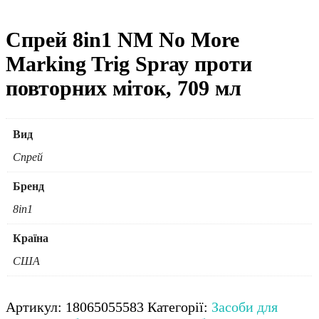
Спрей 8in1 NM No More
Marking Trig Sprау проти
повторних міток, 709 мл
Вид
Спрей
Бренд
8in1
Країна
США
Артикул:
18065055583
Категорії:
Засоби для