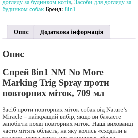
догляду за будинком котів
,
Засоби для догляду за
будинком собак
Бренд:
8in1
Опис
Додаткова інформація
Опис
Спрей 8in1 NM No More
Marking Trig Sprау проти
повторних міток, 709 мл
Засіб проти повторних міток собак від Nature’s
Miracle – найкращий вибір, якщо ви бажаєте
запобігти появі повторних міток. Наші вихованці
часто мітять область, на яку колись «сходили в
туалет», через запах, що залишився, або за