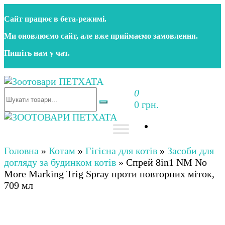
Перейти
Сайт працює в бета‑режимі.
до
контенту
Ми оновлюємо сайт, але вже приймаємо замовлення.
Пишіть нам у чат.
0
Зоотовари ПЕТХАТА
Зоомагазин для собак та котів | Корм, іграшки,
0 грн.
аксесуари та догляд за тваринами. Доставка по
Україні
Зоотовари ПЕТХАТА
Зоомагазин для собак та котів | Корм, іграшки,
аксесуари та догляд за тваринами. Доставка по
Головна
»
Котам
»
Гігієна для котів
»
Засоби для
Україні
догляду за будинком котів
»
Спрей 8in1 NM No
More Marking Trig Sprау проти повторних міток,
709 мл