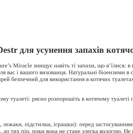
estr для усунення запахів котячо
re’s Miracle знищує навіть ті запахи, що в’їлися: в 
для вас і вашого вихованця. Натуральні біоензими в 
Спрей безпечний для використання в котячих туалета
чому туалеті: рясно розпорошіть в котячому туалеті 
 лежаки, підстилки, іграшки): перед застосуванням
, до тих пір, поки вона не стане злегка вологою. Н