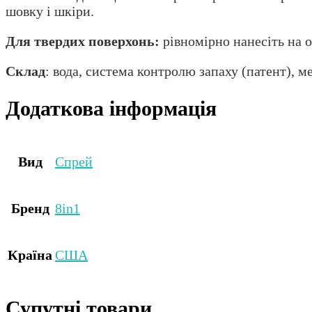
шовку і шкіри.
Для твердих поверхонь:
рівномірно нанесіть на 
Склад
: вода, система контролю запаху (патент), м
Додаткова інформація
Вид
Спрей
Бренд
8in1
Країна
США
Супутні товари