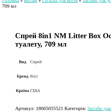
Головна
»
Котам
»
Гігієна для котів
»
Засоби для д
709 мл
Спрей 8in1 NM Litter Box Od
туалету, 709 мл
Вид
Спрей
Бренд
8in1
Країна
США
Артикул:
18065055521
Категорія:
Засоби для