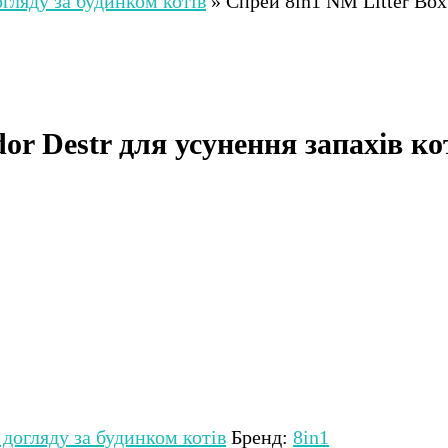
огляду за будинком котів
»
Спрей 8in1 NM Litter Box 
or Destr для усунення запахів к
 догляду за будинком котів
Бренд:
8in1