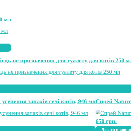
50 мл
ць не призначених для туалету для котів 250 м
 усунення запахів сечі котів, 946 мл
Спрей Nature
650
грн.
Додати в коши