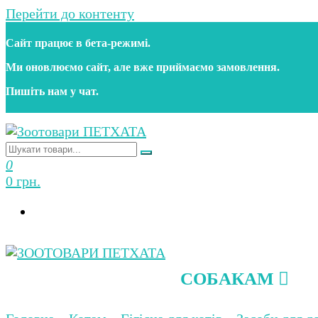
Перейти до контенту
Сайт працює в бета‑режимі.
Ми оновлюємо сайт, але вже приймаємо замовлення.
Пишіть нам у чат.
Зоотовари ПЕТХАТА
Зоомагазин для собак та котів | Корм, іграшки, акс
0
0 грн.
СОБАКАМ
Зоотовари ПЕТХАТА
Зоомагазин для собак та котів | Корм, іграшки, акс