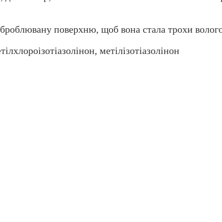
оброблювану поверхню, щоб вона стала трохи воло
етілхлороізотіазолінон, метілізотіазолінон