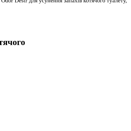
Odor Destr для усунення запахів котячого туалету,
отячого