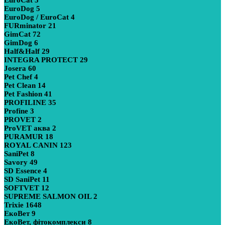
EuroDog
5
EuroDog / EuroCat
4
FURminator
21
GimCat
72
GimDog
6
Half&Half
29
INTEGRA PROTECT
29
Josera
60
Pet Chef
4
Pet Clean
14
Pet Fashion
41
PROFILINE
35
Profine
3
PROVET
2
ProVET аква
2
PURAMUR
18
ROYAL CANIN
123
SaniPet
8
Savory
49
SD Essence
4
SD SaniPet
11
SOFTVET
12
SUPREME SALMON OIL
2
Trixie
1648
ЕкоВет
9
ЕкоВет, фітокомплекси
8