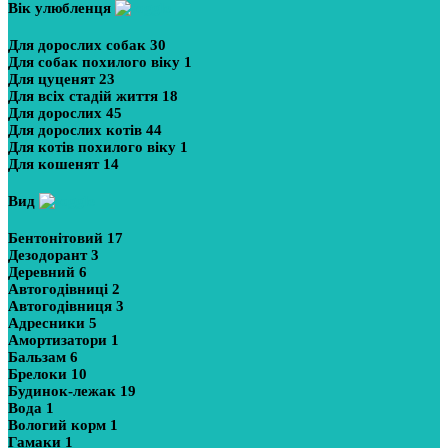
Вік улюбленця
Для дорослих собак
30
Для собак похилого віку
1
Для цуценят
23
Для всіх стадій життя
18
Для дорослих
45
Для дорослих котів
44
Для котів похилого віку
1
Для кошенят
14
Вид
Бентонітовий
17
Дезодорант
3
Деревний
6
Автогодівниці
2
Автогодівниця
3
Адресники
5
Амортизатори
1
Бальзам
6
Брелоки
10
Будинок-лежак
19
Вода
1
Вологий корм
1
Гамаки
1