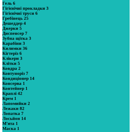
Гель
6
Гігієнічні прокладки
3
Гігієнічні труси
6
Гребінець
25
Дешеддер
4
Джерки
5
Диспенсер
7
Зубна щітка
3
Карабіни
3
Килимки
36
Кігтеріз
6
Клікери
3
Клітки
5
Ковдра
2
Ковтуноріз
7
Кондиціонер
14
Консерва
1
Контейнер
1
Краплі
42
Крем
1
Лапомийки
2
Лежаки
82
Лопатка
7
Лосьйон
14
М'ята
1
Маска
1