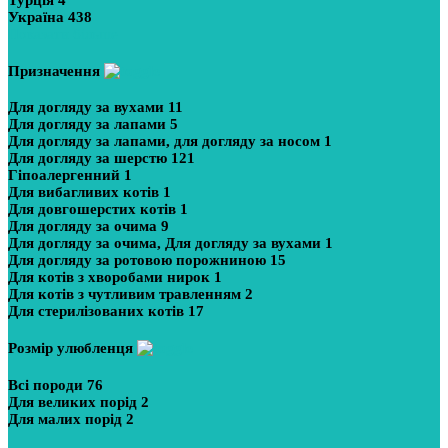
Україна
438
Показати більше
Призначення
Для догляду за вухами
11
Для догляду за лапами
5
Для догляду за лапами, для догляду за носом
1
Для догляду за шерстю
121
Гіпоалергенний
1
Для вибагливих котів
1
Для довгошерстих котів
1
Для догляду за очима
9
Для догляду за очима, Для догляду за вухами
1
Для догляду за ротовою порожниною
15
Для котів з хворобами нирок
1
Для котів з чутливим травленням
2
Для стерилізованих котів
17
Розмір улюбленця
Всі породи
76
Для великих порід
2
Для малих порід
2