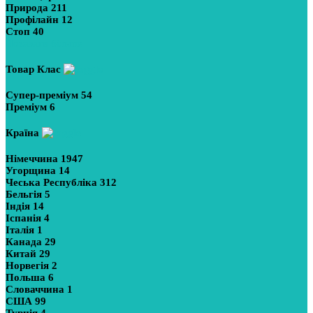
Природа
211
Профілайн
12
Стоп
40
Показати більше
Товар Клас
Супер-преміум
54
Преміум
6
Країна
Німеччина
1947
Угорщина
14
Чеська Республіка
312
Бельгія
5
Індія
14
Іспанія
4
Італія
1
Канада
29
Китай
29
Норвегія
2
Польша
6
Словаччина
1
США
99
Турція
4