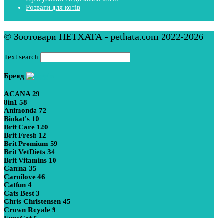
Розваги для котів
© Зоотовари ПЕТХАТА - pethata.com 2022-2026
Text search
Бренд
ACANA
29
8in1
58
Animonda
72
Biokat's
10
Brit Care
120
Brit Fresh
12
Brit Premium
59
Brit VetDiets
34
Brit Vitamins
10
Canina
35
Carnilove
46
Catfun
4
Cats Best
3
Chris Christensen
45
Crown Royale
9
EuroCat
5