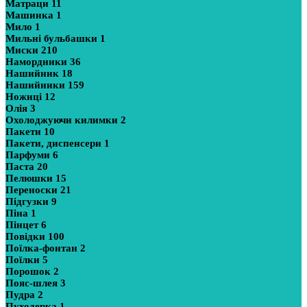
Матраци
11
Машинка
1
Мило
1
Мильні бульбашки
1
Миски
210
Намордники
36
Нашийник
18
Нашийники
159
Ножиці
12
Олія
3
Охолоджуючи килимки
2
Пакети
10
Пакети, диспенсери
1
Парфуми
6
Паста
20
Пелюшки
15
Переноски
21
Підгузки
9
Піна
1
Пінцет
6
Повідки
100
Поїлка-фонтан
2
Поїлки
5
Порошок
2
Пояс-шлея
3
Пудра
2
Пуходерка
1