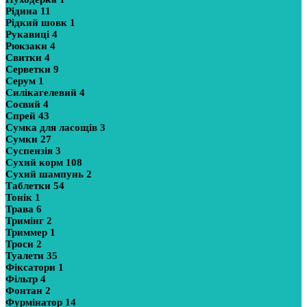
Рідина
11
Рідкий шовк
1
Рукавиці
4
Рюкзаки
4
Свитки
4
Серветки
9
Серум
1
Силікагелевий
4
Соєвий
4
Спрей
43
Сумка для ласощів
3
Сумки
27
Суспензія
3
Сухий корм
108
Сухий шампунь
2
Таблетки
54
Тонік
1
Трава
6
Тримінг
2
Триммер
1
Троси
2
Туалети
35
Фіксатори
1
Фільтр
4
Фонтан
2
Фурмінатор
14