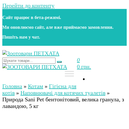
Перейти до контенту
Сайт працює в бета‑режимі.
Ми оновлюємо сайт, але вже приймаємо замовлення.
Пишіть нам у чат.
0
Зоотовари ПЕТХАТА
Зоомагазин для собак та котів | Корм, іграшки,
0 грн.
аксесуари та догляд за тваринами. Доставка по
Україні
Зоотовари ПЕТХАТА
Зоомагазин для собак та котів | Корм, іграшки,
аксесуари та догляд за тваринами. Доставка по
Головна
»
Котам
»
Гігієна для
Україні
котів
»
Наповнювачі для котячих туалетів
»
Природа Sani Pet бентонітовий, велика гранула, з
лавандою, 5 кг