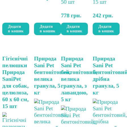
397 грн..
778
грн.
242
грн.
Додати
Додати
Додати
Додати
в кошик
в кошик
в кошик
в кошик
Гігієнічні
Природа
Природа
Природа
пелюшки
Sani Pet
Sani Pet
Sani Pet
Природа
бентонітовий,
бентонітовий,
бентонітовий
SaniPet
велика
велика
дрібна
для собак,
гранула, 5
гранула, з
гранула, 5
целюлоза,
кг
лавандою,
кг
60 x 60 см,
5 кг
15 шт