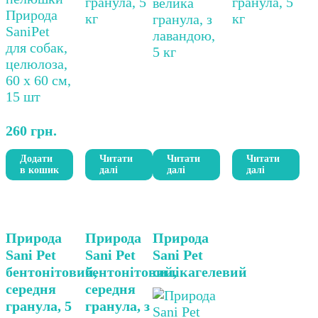
260
грн.
Додати
Читати
Читати
Читати
в кошик
далі
далі
далі
Цей
Природа
Природа
Природа
товар
Sani Pet
Sani Pet
Sani Pet
має
бентонітовий,
бентонітовий,
силікагелевий
кілька
середня
середня
варіантів.
гранула, 5
гранула, з
Параметри