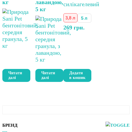
кг
лавандою,
можна
5 кг
вибрати
на
3,8 л
5 л
сторінці
269
грн.
товару
Читати
Читати
Додати
далі
далі
в кошик
БРЕНД