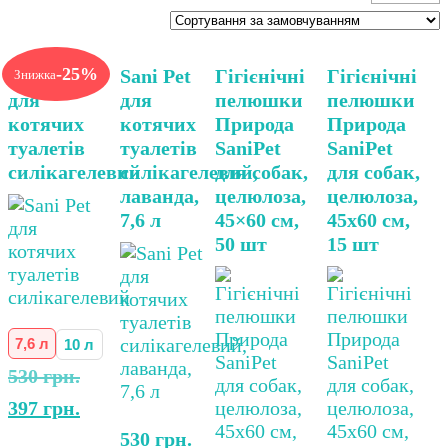
Цей
-25%
Sani Pet
Sani Pet
Гігієнічні
Гігієнічні
Знижка
товар
для
для
пелюшки
пелюшки
має
котячих
котячих
Природа
Природа
кілька
туалетів
туалетів
SaniPet
SaniPet
варіантів.
силікагелевий
силікагелевий,
для собак,
для собак,
Параметри
лаванда,
целюлоза,
целюлоза,
можна
7,6 л
45×60 см,
45х60 см,
вибрати
50 шт
15 шт
на
сторінці
товару
7,6 л
10 л
Оригінальна
530
грн.
ціна:
Поточна
397
грн.
530 грн..
ціна:
530
грн.