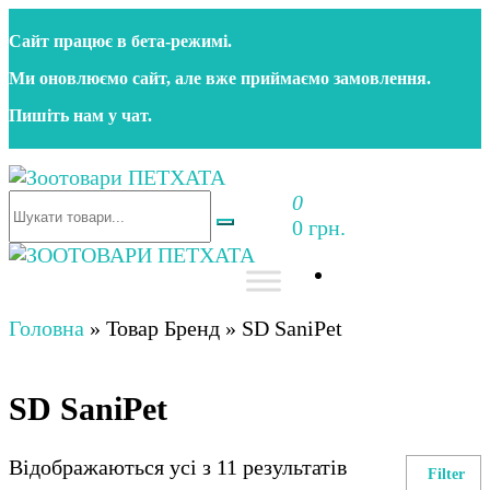
Перейти
Сайт працює в бета‑режимі.
до
контенту
Ми оновлюємо сайт, але вже приймаємо замовлення.
Пишіть нам у чат.
0
Зоотовари ПЕТХАТА
Зоомагазин для собак та котів | Корм, іграшки,
0 грн.
аксесуари та догляд за тваринами. Доставка по
Україні
Зоотовари ПЕТХАТА
Зоомагазин для собак та котів | Корм, іграшки,
аксесуари та догляд за тваринами. Доставка по
Головна
»
Товар Бренд
»
SD SaniPet
Україні
SD SaniPet
Відображаються усі з 11 результатів
Filter