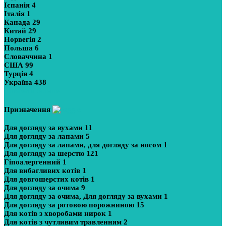
Іспанія
4
Італія
1
Канада
29
Китай
29
Норвегія
2
Польша
6
Словаччина
1
США
99
Турція
4
Україна
438
Показати більше
Призначення
Для догляду за вухами
11
Для догляду за лапами
5
Для догляду за лапами, для догляду за носом
1
Для догляду за шерстю
121
Гіпоалергенний
1
Для вибагливих котів
1
Для довгошерстих котів
1
Для догляду за очима
9
Для догляду за очима, Для догляду за вухами
1
Для догляду за ротовою порожниною
15
Для котів з хворобами нирок
1
Для котів з чутливим травленням
2