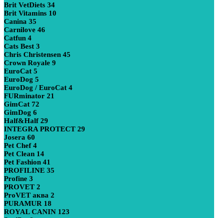
Brit VetDiets
34
Brit Vitamins
10
Canina
35
Carnilove
46
Catfun
4
Cats Best
3
Chris Christensen
45
Crown Royale
9
EuroCat
5
EuroDog
5
EuroDog / EuroCat
4
FURminator
21
GimCat
72
GimDog
6
Half&Half
29
INTEGRA PROTECT
29
Josera
60
Pet Chef
4
Pet Clean
14
Pet Fashion
41
PROFILINE
35
Profine
3
PROVET
2
ProVET аква
2
PURAMUR
18
ROYAL CANIN
123