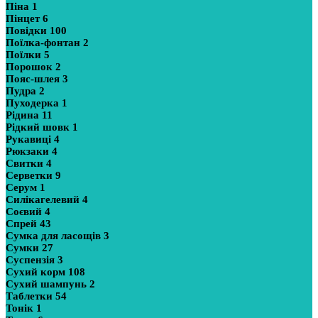
Піна
1
Пінцет
6
Повідки
100
Поїлка-фонтан
2
Поїлки
5
Порошок
2
Пояс-шлея
3
Пудра
2
Пуходерка
1
Рідина
11
Рідкий шовк
1
Рукавиці
4
Рюкзаки
4
Свитки
4
Серветки
9
Серум
1
Силікагелевий
4
Соєвий
4
Спрей
43
Сумка для ласощів
3
Сумки
27
Суспензія
3
Сухий корм
108
Сухий шампунь
2
Таблетки
54
Тонік
1