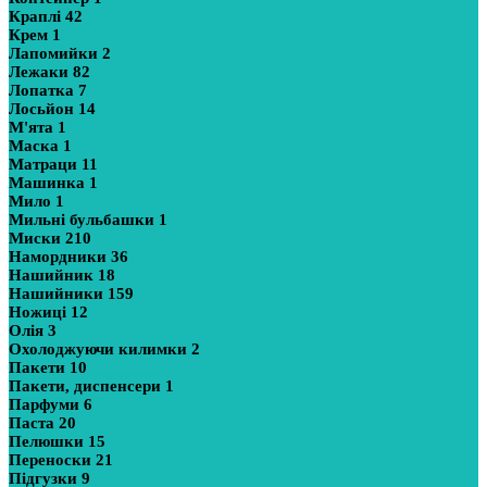
Краплі
42
Крем
1
Лапомийки
2
Лежаки
82
Лопатка
7
Лосьйон
14
М'ята
1
Маска
1
Матраци
11
Машинка
1
Мило
1
Мильні бульбашки
1
Миски
210
Намордники
36
Нашийник
18
Нашийники
159
Ножиці
12
Олія
3
Охолоджуючи килимки
2
Пакети
10
Пакети, диспенсери
1
Парфуми
6
Паста
20
Пелюшки
15
Переноски
21
Підгузки
9