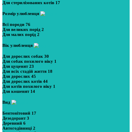
Для стерилізованих котів
17
Розмір улюбленця
Всі породи
76
Для великих порід
2
Для малих порід
2
Вік улюбленця
Для дорослих собак
30
Для собак похилого віку
1
Для цуценят
23
Для всіх стадій життя
18
Для дорослих
45
Для дорослих котів
44
Для котів похилого віку
1
Для кошенят
14
Вид
Бентонітовий
17
Дезодорант
3
Деревний
6
Автогодівниці
2