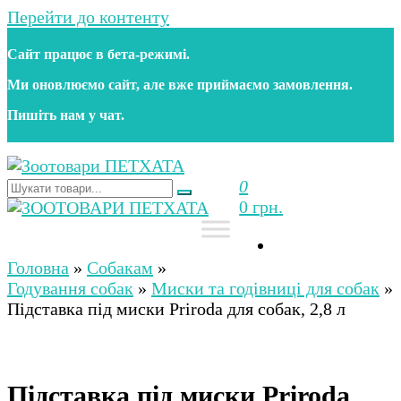
Перейти до контенту
Сайт працює в бета‑режимі.
Ми оновлюємо сайт, але вже приймаємо замовлення.
Пишіть нам у чат.
0
Зоотовари ПЕТХАТА
Зоомагазин для собак та котів | Корм, іграшки,
0 грн.
аксесуари та догляд за тваринами. Доставка по
Україні
Зоотовари ПЕТХАТА
Зоомагазин для собак та котів | Корм, іграшки,
аксесуари та догляд за тваринами. Доставка по
Головна
»
Собакам
»
Україні
Годування собак
»
Миски та годівниці для собак
»
Підставка під миски Priroda для собак, 2,8 л
Підставка під миски Priroda