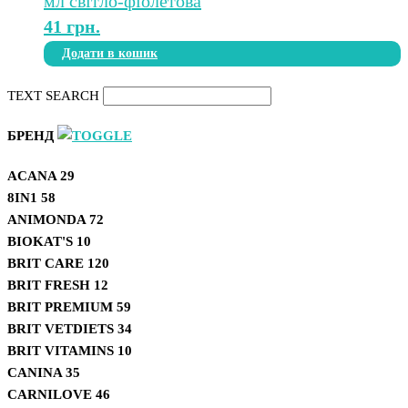
41
грн.
Додати в кошик
TEXT SEARCH
БРЕНД
ACANA
29
8IN1
58
ANIMONDA
72
BIOKAT'S
10
BRIT CARE
120
BRIT FRESH
12
BRIT PREMIUM
59
BRIT VETDIETS
34
BRIT VITAMINS
10
CANINA
35
CARNILOVE
46