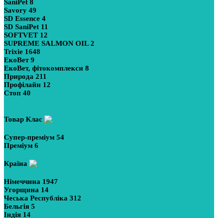
SaniPet
8
Savory
49
SD Essence
4
SD SaniPet
11
SOFTVET
12
SUPREME SALMON OIL
2
Trixie
1648
ЕкоВет
9
ЕкоВет, фітокомплекси
8
Природа
211
Профілайн
12
Стоп
40
Показати більше
Товар Клас
Супер-преміум
54
Преміум
6
Країна
Німеччина
1947
Угорщина
14
Чеська Республіка
312
Бельгія
5
Індія
14