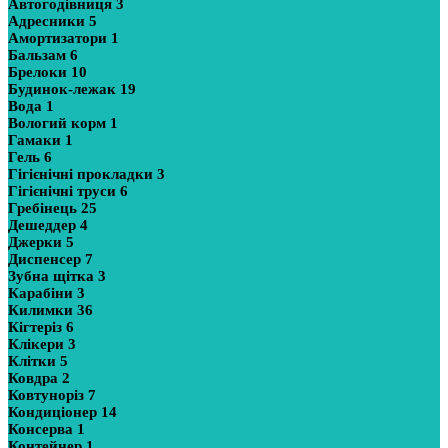
Автогодівниця
3
Адресники
5
Амортизатори
1
Бальзам
6
Брелоки
10
Будинок-лежак
19
Вода
1
Вологий корм
1
Гамаки
1
Гель
6
Гігієнічні прокладки
3
Гігієнічні труси
6
Гребінець
25
Дешеддер
4
Джерки
5
Диспенсер
7
Зубна щітка
3
Карабіни
3
Килимки
36
Кігтеріз
6
Клікери
3
Клітки
5
Ковдра
2
Ковтуноріз
7
Кондиціонер
14
Консерва
1
Контейнер
1