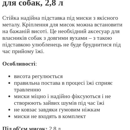
для собак, 2,8 л
Стійка надійна підставка під миски з якісного
металу. Кріплення для мисок можна встановити
на бажаній висоті. Це необхідний аксесуар для
власників собак з довгими вухами – з такою
підставкою улюбленець не буде бруднитися під
час прийому їжі.
Особливості
:
висота регулюється
правильна постава в процесі їжі сприяє
травленню
миски міцно і надійно фіксуються і не
створюють зайвих шумів під час їжі
не ковзає завдяки гумовим ніжкам
миски не входять в комплект
Під об’єм мисок:
2,8 л