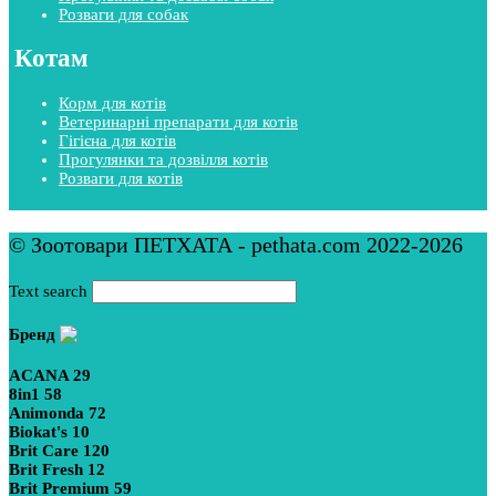
Розваги для собак
Котам
Корм для котів
Ветеринарні препарати для котів
Гігієна для котів
Прогулянки та дозвілля котів
Розваги для котів
© Зоотовари ПЕТХАТА - pethata.com 2022-2026
Text search
Бренд
ACANA
29
8in1
58
Animonda
72
Biokat's
10
Brit Care
120
Brit Fresh
12
Brit Premium
59