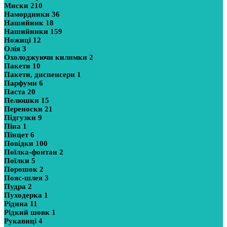
Миски
210
Намордники
36
Нашийник
18
Нашийники
159
Ножиці
12
Олія
3
Охолоджуючи килимки
2
Пакети
10
Пакети, диспенсери
1
Парфуми
6
Паста
20
Пелюшки
15
Переноски
21
Підгузки
9
Піна
1
Пінцет
6
Повідки
100
Поїлка-фонтан
2
Поїлки
5
Порошок
2
Пояс-шлея
3
Пудра
2
Пуходерка
1
Рідина
11
Рідкий шовк
1
Рукавиці
4