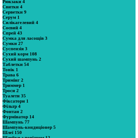
Рюкзаки
4
Свитки
4
Серветки
9
Серум
1
Силікагелевий
4
Соєвий
4
Спрей
43
Сумка для ласощів
3
Сумки
27
Суспензія
3
Сухий корм
108
Сухий шампунь
2
Таблетки
54
Тонік
1
Трава
6
Тримінг
2
Триммер
1
Троси
2
Туалети
35
Фіксатори
1
Фільтр
4
Фонтан
2
Фурмінатор
14
Шампунь
77
Шампунь-кондиціонер
5
Шлеї
150
Шлейки з повідцем
12