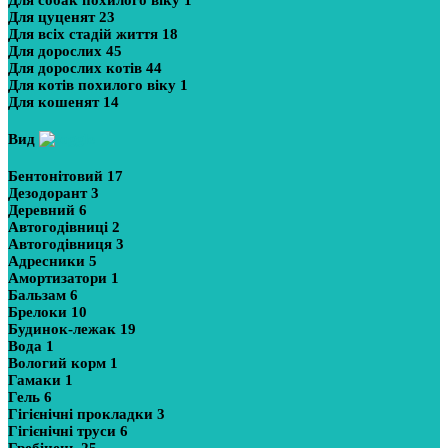
Для собак похилого віку
1
Для цуценят
23
Для всіх стадій життя
18
Для дорослих
45
Для дорослих котів
44
Для котів похилого віку
1
Для кошенят
14
Вид
Бентонітовий
17
Дезодорант
3
Деревний
6
Автогодівниці
2
Автогодівниця
3
Адресники
5
Амортизатори
1
Бальзам
6
Брелоки
10
Будинок-лежак
19
Вода
1
Вологий корм
1
Гамаки
1
Гель
6
Гігієнічні прокладки
3
Гігієнічні труси
6