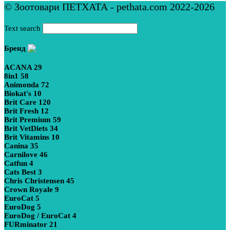
© Зоотовари ПЕТХАТА - pethata.com 2022-2026
Text search
Бренд
ACANA
29
8in1
58
Animonda
72
Biokat's
10
Brit Care
120
Brit Fresh
12
Brit Premium
59
Brit VetDiets
34
Brit Vitamins
10
Canina
35
Carnilove
46
Catfun
4
Cats Best
3
Chris Christensen
45
Crown Royale
9
EuroCat
5
EuroDog
5
EuroDog / EuroCat
4
FURminator
21