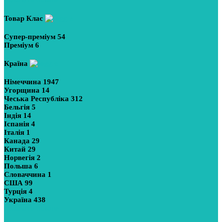
Товар Клас
Супер-преміум
54
Преміум
6
Країна
Німеччина
1947
Угорщина
14
Чеська Республіка
312
Бельгія
5
Індія
14
Іспанія
4
Італія
1
Канада
29
Китай
29
Норвегія
2
Польша
6
Словаччина
1
США
99
Турція
4
Україна
438
Показати більше