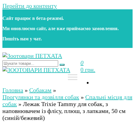
Перейти до контенту
Сайт працює в бета‑режимі.
Ми оновлюємо сайт, але вже приймаємо замовлення.
Пишіть нам у чат.
0
Зоотовари ПЕТХАТА
Зоомагазин для собак та котів | Корм, іграшки,
0 грн.
аксесуари та догляд за тваринами. Доставка по
Україні
Зоотовари ПЕТХАТА
Зоомагазин для собак та котів | Корм, іграшки,
аксесуари та догляд за тваринами. Доставка по
Головна
»
Собакам
»
Україні
Прогулянки та дозвілля собак
»
Спальні місця для
собак
»
Лежак Trixie Tammy для собак, з
наповнювачем із флісу, плюш, з лапками, 50 см
(синій/бежевий)