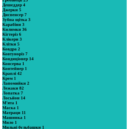
Гребінець
25
Дешеддер
4
Джерки
5
Диспенсер
7
Зубна щітка
3
Карабіни
3
Килимки
36
Кігтеріз
6
Клікери
3
Клітки
5
Ковдра
2
Ковтуноріз
7
Кондиціонер
14
Консерва
1
Контейнер
1
Краплі
42
Крем
1
Лапомийки
2
Лежаки
82
Лопатка
7
Лосьйон
14
М'ята
1
Маска
1
Матраци
11
Машинка
1
Мило
1
Мильні бульбашки
1