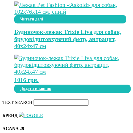
Читати далі
Будиночок-лежак Trixie Liva для собак,
брудовідштовхуючий фетр, антрацит,
40х24х47 см
1016
грн.
Додати в кошик
TEXT SEARCH
БРЕНД
ACANA
29