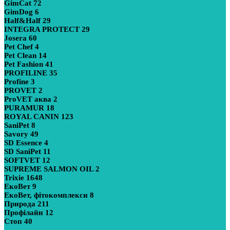
GimCat
72
GimDog
6
Half&Half
29
INTEGRA PROTECT
29
Josera
60
Pet Chef
4
Pet Clean
14
Pet Fashion
41
PROFILINE
35
Profine
3
PROVET
2
ProVET аква
2
PURAMUR
18
ROYAL CANIN
123
SaniPet
8
Savory
49
SD Essence
4
SD SaniPet
11
SOFTVET
12
SUPREME SALMON OIL
2
Trixie
1648
ЕкоВет
9
ЕкоВет, фітокомплекси
8
Природа
211
Профілайн
12
Стоп
40
Показати більше