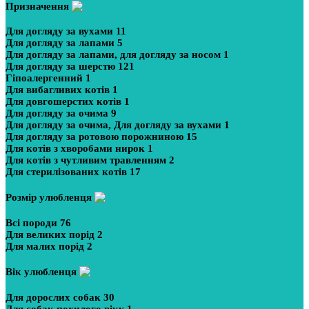
Призначення
Для догляду за вухами
11
Для догляду за лапами
5
Для догляду за лапами, для догляду за носом
1
Для догляду за шерстю
121
Гіпоалергенний
1
Для вибагливих котів
1
Для довгошерстих котів
1
Для догляду за очима
9
Для догляду за очима, Для догляду за вухами
1
Для догляду за ротовою порожниною
15
Для котів з хворобами нирок
1
Для котів з чутливим травленням
2
Для стерилізованих котів
17
Розмір улюбленця
Всі породи
76
Для великих порід
2
Для малих порід
2
Вік улюбленця
Для дорослих собак
30