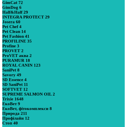
GimCat
72
GimDog
6
Half&Half
29
INTEGRA PROTECT
29
Josera
60
Pet Chef
4
Pet Clean
14
Pet Fashion
41
PROFILINE
35
Profine
3
PROVET
2
ProVET аква
2
PURAMUR
18
ROYAL CANIN
123
SaniPet
8
Savory
49
SD Essence
4
SD SaniPet
11
SOFTVET
12
SUPREME SALMON OIL
2
Trixie
1648
ЕкоВет
9
ЕкоВет, фітокомплекси
8
Природа
211
Профілайн
12
Стоп
40