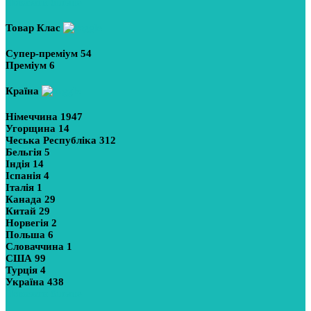
Показати більше
Товар Клас
Супер-преміум
54
Преміум
6
Країна
Німеччина
1947
Угорщина
14
Чеська Республіка
312
Бельгія
5
Індія
14
Іспанія
4
Італія
1
Канада
29
Китай
29
Норвегія
2
Польша
6
Словаччина
1
США
99
Турція
4
Україна
438
Показати більше