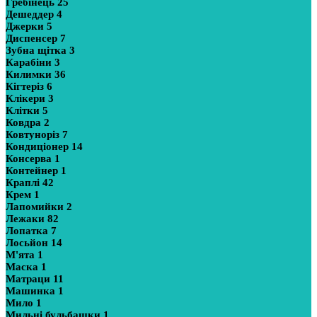
Гребінець
25
Дешеддер
4
Джерки
5
Диспенсер
7
Зубна щітка
3
Карабіни
3
Килимки
36
Кігтеріз
6
Клікери
3
Клітки
5
Ковдра
2
Ковтуноріз
7
Кондиціонер
14
Консерва
1
Контейнер
1
Краплі
42
Крем
1
Лапомийки
2
Лежаки
82
Лопатка
7
Лосьйон
14
М'ята
1
Маска
1
Матраци
11
Машинка
1
Мило
1
Мильні бульбашки
1