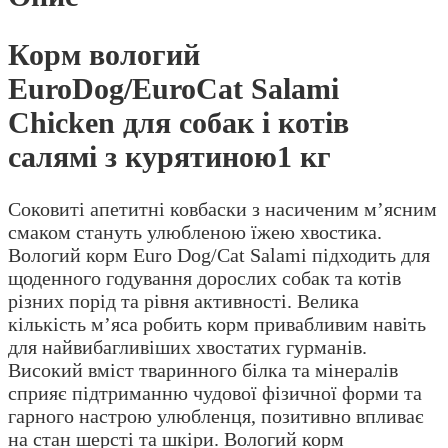
Корм вологий
EuroDog/EuroCat Salami
Chicken для собак і котів
салямі з курятиною1 кг
Соковиті апетитні ковбаски з насиченим м’ясним
смаком стануть улюбленою їжею хвостика.
Вологий корм Euro Dog/Cat Salami підходить для
щоденного годування дорослих собак та котів
різних порід та рівня активності. Велика
кількість м’яса робить корм привабливим навіть
для найвибагливіших хвостатих гурманів.
Високий вміст тваринного білка та мінералів
сприяє підтриманню чудової фізичної форми та
гарного настрою улюбленця, позитивно впливає
на стан шерсті та шкіри. Вологий корм