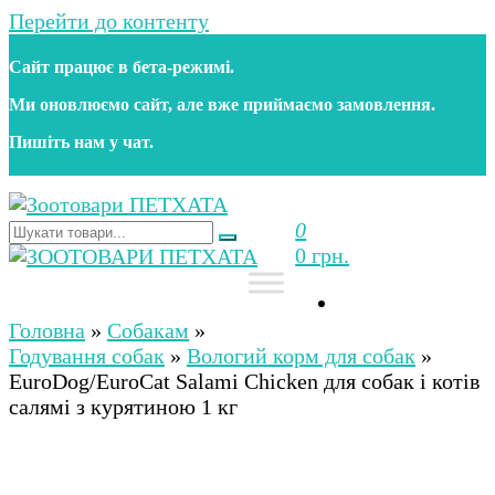
Перейти до контенту
Сайт працює в бета‑режимі.
Ми оновлюємо сайт, але вже приймаємо замовлення.
Пишіть нам у чат.
0
Зоотовари ПЕТХАТА
Зоомагазин для собак та котів | Корм, іграшки,
0 грн.
аксесуари та догляд за тваринами. Доставка по
Україні
Зоотовари ПЕТХАТА
Зоомагазин для собак та котів | Корм, іграшки,
аксесуари та догляд за тваринами. Доставка по
Головна
»
Собакам
»
Україні
Годування собак
»
Вологий корм для собак
»
EuroDog/EuroCat Salami Chicken для собак і котів
салямі з курятиною 1 кг