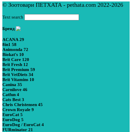
© Зоотовари ПЕТХАТА - pethata.com 2022-2026
Text search
Бренд
ACANA
29
8in1
58
Animonda
72
Biokat's
10
Brit Care
120
Brit Fresh
12
Brit Premium
59
Brit VetDiets
34
Brit Vitamins
10
Canina
35
Carnilove
46
Catfun
4
Cats Best
3
Chris Christensen
45
Crown Royale
9
EuroCat
5
EuroDog
5
EuroDog / EuroCat
4
FURminator
21