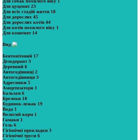
Для собак похилого віку
1
Для цуценят
23
Для всіх стадій життя
18
Для дорослих
45
Для дорослих котів
44
Для котів похилого віку
1
Для кошенят
14
Вид
Бентонітовий
17
Дезодорант
3
Деревний
6
Автогодівниці
2
Автогодівниця
3
Адресники
5
Амортизатори
1
Бальзам
6
Брелоки
10
Будинок-лежак
19
Вода
1
Вологий корм
1
Гамаки
1
Гель
6
Гігієнічні прокладки
3
Гігієнічні труси
6