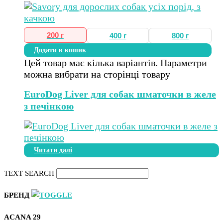
200 г
400 г
800 г
Додати в кошик
Цей товар має кілька варіантів. Параметри
можна вибрати на сторінці товару
EuroDog Liver для собак шматочки в желе
з печінкою
Читати далі
TEXT SEARCH
БРЕНД
ACANA
29