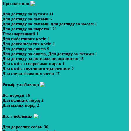
Призначення
Для догляду за вухами
11
Для догляду за лапами
5
Для догляду за лапами, для догляду за носом
1
Для догляду за шерстю
121
Гіпоалергенний
1
Для вибагливих котів
1
Для довгошерстих котів
1
Для догляду за очима
9
Для догляду за очима, Для догляду за вухами
1
Для догляду за ротовою порожниною
15
Для котів з хворобами нирок
1
Для котів з чутливим травленням
2
Для стерилізованих котів
17
Розмір улюбленця
Всі породи
76
Для великих порід
2
Для малих порід
2
Вік улюбленця
Для дорослих собак
30