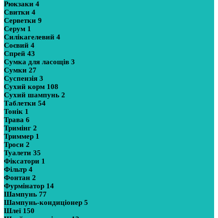
Рюкзаки
4
Свитки
4
Серветки
9
Серум
1
Силікагелевий
4
Соєвий
4
Спрей
43
Сумка для ласощів
3
Сумки
27
Суспензія
3
Сухий корм
108
Сухий шампунь
2
Таблетки
54
Тонік
1
Трава
6
Тримінг
2
Триммер
1
Троси
2
Туалети
35
Фіксатори
1
Фільтр
4
Фонтан
2
Фурмінатор
14
Шампунь
77
Шампунь-кондиціонер
5
Шлеї
150