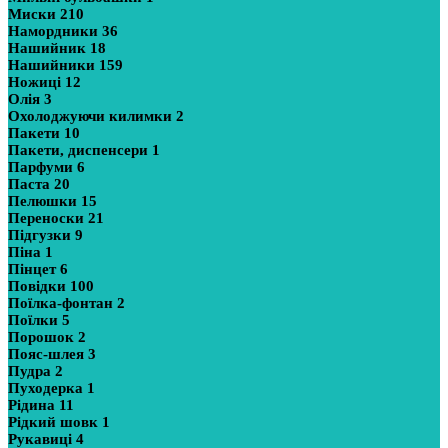
Миски
210
Намордники
36
Нашийник
18
Нашийники
159
Ножиці
12
Олія
3
Охолоджуючи килимки
2
Пакети
10
Пакети, диспенсери
1
Парфуми
6
Паста
20
Пелюшки
15
Переноски
21
Підгузки
9
Піна
1
Пінцет
6
Повідки
100
Поїлка-фонтан
2
Поїлки
5
Порошок
2
Пояс-шлея
3
Пудра
2
Пуходерка
1
Рідина
11
Рідкий шовк
1
Рукавиці
4