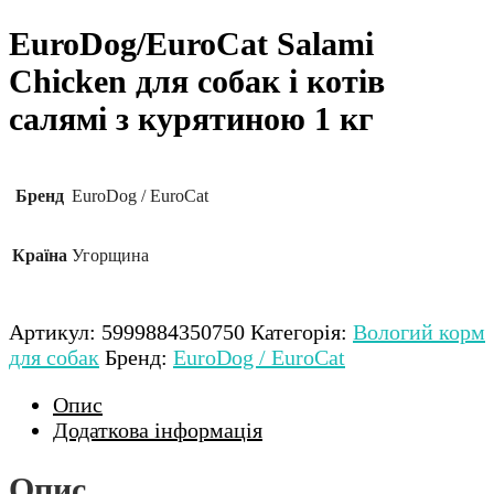
EuroDog/EuroCat Salami
Chicken для собак і котів
салямі з курятиною 1 кг
Бренд
EuroDog / EuroCat
Країна
Угорщина
Артикул:
5999884350750
Категорія:
Вологий корм
для собак
Бренд:
EuroDog / EuroCat
Опис
Додаткова інформація
Опис