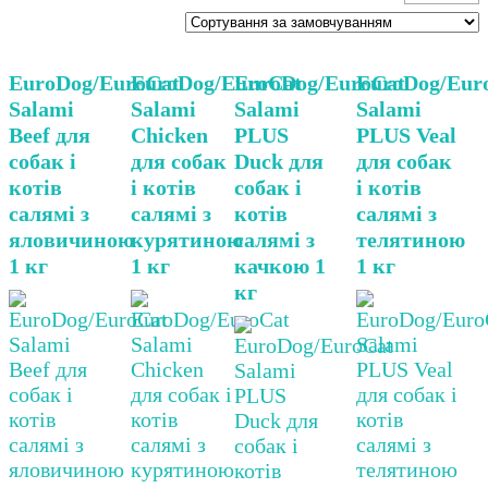
EuroDog/EuroCat
EuroDog/EuroCat
EuroDog/EuroCat
EuroDog/Eur
Salami
Salami
Salami
Salami
Beef для
Chicken
PLUS
PLUS Veal
собак і
для собак
Duck для
для собак
котів
і котів
собак і
і котів
салямі з
салямі з
котів
салямі з
яловичиною
курятиною
салямі з
телятиною
1 кг
1 кг
качкою 1
1 кг
кг