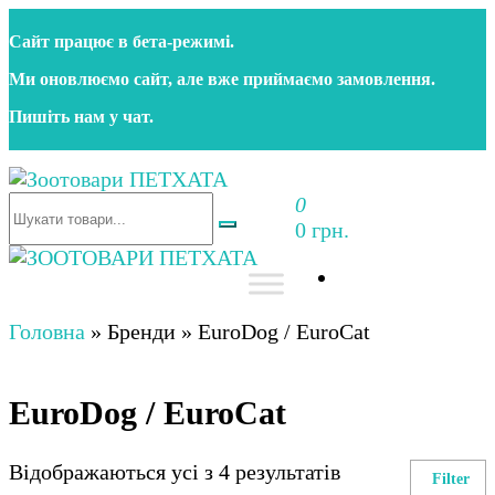
Перейти
Сайт працює в бета‑режимі.
до
контенту
Ми оновлюємо сайт, але вже приймаємо замовлення.
Пишіть нам у чат.
0
Зоотовари ПЕТХАТА
Зоомагазин для собак та котів | Корм, іграшки,
0 грн.
аксесуари та догляд за тваринами. Доставка по
Україні
Зоотовари ПЕТХАТА
Зоомагазин для собак та котів | Корм, іграшки,
аксесуари та догляд за тваринами. Доставка по
Головна
»
Бренди
»
EuroDog / EuroCat
Україні
EuroDog / EuroCat
Відображаються усі з 4 результатів
Filter