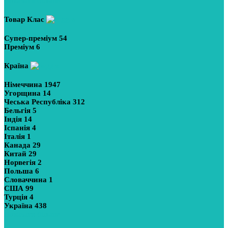
Показати більше
Товар Клас
Супер-преміум
54
Преміум
6
Країна
Німеччина
1947
Угорщина
14
Чеська Республіка
312
Бельгія
5
Індія
14
Іспанія
4
Італія
1
Канада
29
Китай
29
Норвегія
2
Польша
6
Словаччина
1
США
99
Турція
4
Україна
438
Показати більше