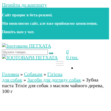
Перейти до контенту
Сайт працює в бета‑режимі.
Ми оновлюємо сайт, але вже приймаємо замовлення.
Пишіть нам у чат.
0
Зоотовари ПЕТХАТА
Зоомагазин для собак та котів | Корм, іграшки,
0 грн.
аксесуари та догляд за тваринами. Доставка по
Україні
Зоотовари ПЕТХАТА
Зоомагазин для собак та котів | Корм, іграшки,
аксесуари та догляд за тваринами. Доставка по
Головна
»
Собакам
»
Гігієна
Україні
для собак
»
Засоби для догляду собак
»
Зубна
паста Trixie для собак з маслом чайного дерева,
100 г