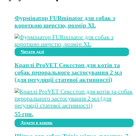
Фурмінатор FURminator для собак з
короткою шерстю, розмір ХL
Читати далі
Краплі ProVET Сексcтоп для котів та
собак перорального застосування 2 мл
(для регуляції статевої активності)
55
грн.
Додати в кошик
Щітка для собак Trixie м’яка, пластик, 7