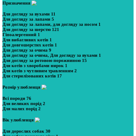
Призначення
Для догляду за вухами
11
Для догляду за лапами
5
Для догляду за лапами, для догляду за носом
1
Для догляду за шерстю
121
Гіпоалергенний
1
Для вибагливих котів
1
Для довгошерстих котів
1
Для догляду за очима
9
Для догляду за очима, Для догляду за вухами
1
Для догляду за ротовою порожниною
15
Для котів з хворобами нирок
1
Для котів з чутливим травленням
2
Для стерилізованих котів
17
Розмір улюбленця
Всі породи
76
Для великих порід
2
Для малих порід
2
Вік улюбленця
Для дорослих собак
30