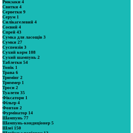
Рюкзаки
4
Свитки
4
Серветки
9
Серум
1
Силікагелевий
4
Соєвий
4
Спрей
43
Сумка для ласощів
3
Сумки
27
Суспензія
3
Сухий корм
108
Сухий шампунь
2
Таблетки
54
Тонік
1
Трава
6
Тримінг
2
Триммер
1
Троси
2
Туалети
35
Фіксатори
1
Фільтр
4
Фонтан
2
Фурмінатор
14
Шампунь
77
Шампунь-кондиціонер
5
Шлеї
150