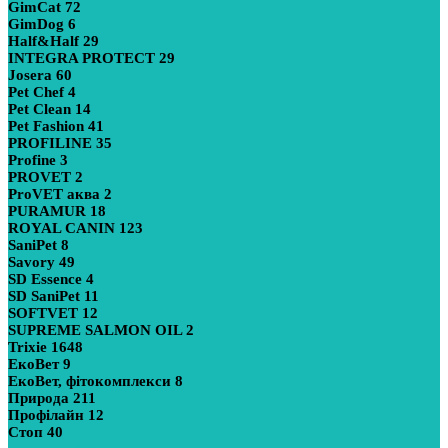
GimCat
72
GimDog
6
Half&Half
29
INTEGRA PROTECT
29
Josera
60
Pet Chef
4
Pet Clean
14
Pet Fashion
41
PROFILINE
35
Profine
3
PROVET
2
ProVET аква
2
PURAMUR
18
ROYAL CANIN
123
SaniPet
8
Savory
49
SD Essence
4
SD SaniPet
11
SOFTVET
12
SUPREME SALMON OIL
2
Trixie
1648
ЕкоВет
9
ЕкоВет, фітокомплекси
8
Природа
211
Профілайн
12
Стоп
40