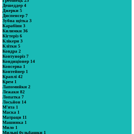
Гребінець
25
Дешеддер
4
Джерки
5
Диспенсер
7
Зубна щітка
3
Карабіни
3
Килимки
36
Кігтеріз
6
Клікери
3
Клітки
5
Ковдра
2
Ковтуноріз
7
Кондиціонер
14
Консерва
1
Контейнер
1
Краплі
42
Крем
1
Лапомийки
2
Лежаки
82
Лопатка
7
Лосьйон
14
М'ята
1
Маска
1
Матраци
11
Машинка
1
Мило
1
Мильні бульбашки
1