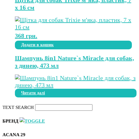
х 16 см
368
грн.
Додати в кошик
Шампунь 8in1 Nature`s Miracle для собак,
з динею, 473 мл
Читати далі
TEXT SEARCH
БРЕНД
ACANA
29