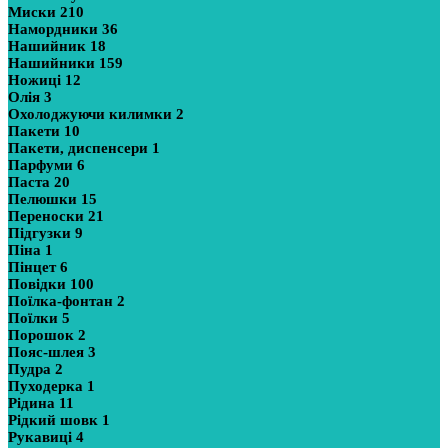
Миски
210
Намордники
36
Нашийник
18
Нашийники
159
Ножиці
12
Олія
3
Охолоджуючи килимки
2
Пакети
10
Пакети, диспенсери
1
Парфуми
6
Паста
20
Пелюшки
15
Переноски
21
Підгузки
9
Піна
1
Пінцет
6
Повідки
100
Поїлка-фонтан
2
Поїлки
5
Порошок
2
Пояс-шлея
3
Пудра
2
Пуходерка
1
Рідина
11
Рідкий шовк
1
Рукавиці
4