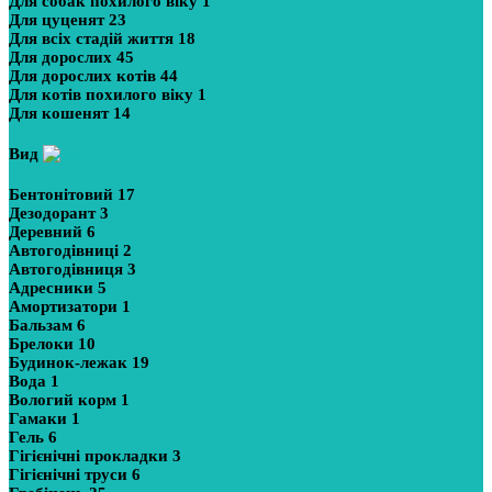
Для собак похилого віку
1
Для цуценят
23
Для всіх стадій життя
18
Для дорослих
45
Для дорослих котів
44
Для котів похилого віку
1
Для кошенят
14
Вид
Бентонітовий
17
Дезодорант
3
Деревний
6
Автогодівниці
2
Автогодівниця
3
Адресники
5
Амортизатори
1
Бальзам
6
Брелоки
10
Будинок-лежак
19
Вода
1
Вологий корм
1
Гамаки
1
Гель
6
Гігієнічні прокладки
3
Гігієнічні труси
6