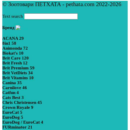
© Зоотовари ПЕТХАТА - pethata.com 2022-2026
Text search
Бренд
ACANA
29
8in1
58
Animonda
72
Biokat's
10
Brit Care
120
Brit Fresh
12
Brit Premium
59
Brit VetDiets
34
Brit Vitamins
10
Canina
35
Carnilove
46
Catfun
4
Cats Best
3
Chris Christensen
45
Crown Royale
9
EuroCat
5
EuroDog
5
EuroDog / EuroCat
4
FURminator
21