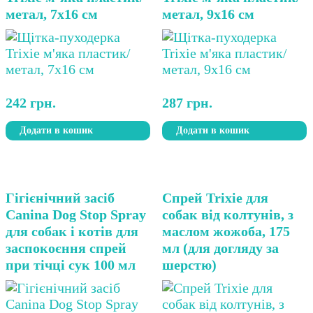
метал, 7х16 см
метал, 9х16 см
242
грн.
287
грн.
Додати в кошик
Додати в кошик
Гігієнічний засіб
Спрей Trixie для
Canina Dog Stop Spray
собак від колтунів, з
для собак і котів для
маслом жожоба, 175
заспокоєння спрей
мл (для догляду за
при тічці сук 100 мл
шерстю)