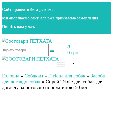
Перейти
Сайт працює в бета‑режимі.
до
контенту
Ми оновлюємо сайт, але вже приймаємо замовлення.
Пишіть нам у чат.
0
Зоотовари ПЕТХАТА
Зоомагазин для собак та котів | Корм, іграшки,
0 грн.
аксесуари та догляд за тваринами. Доставка по
Україні
Зоотовари ПЕТХАТА
Зоомагазин для собак та котів | Корм, іграшки,
аксесуари та догляд за тваринами. Доставка по
Головна
»
Собакам
»
Гігієна для собак
»
Засоби
Україні
для догляду собак
»
Спрей Trixie для собак для
догляду за ротовою порожниною 50 мл