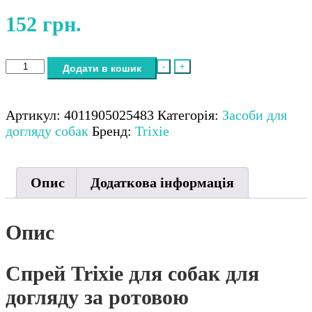
152
грн.
Спрей
-
+
Додати в кошик
Trixie
для
собак
Артикул:
4011905025483
Категорія:
Засоби для
для
догляду собак
Бренд:
Trixie
догляду
за
ротовою
Опис
Додаткова інформація
порожниною
50
мл
Опис
кількість
Спрей Trixie для собак для
догляду за ротовою