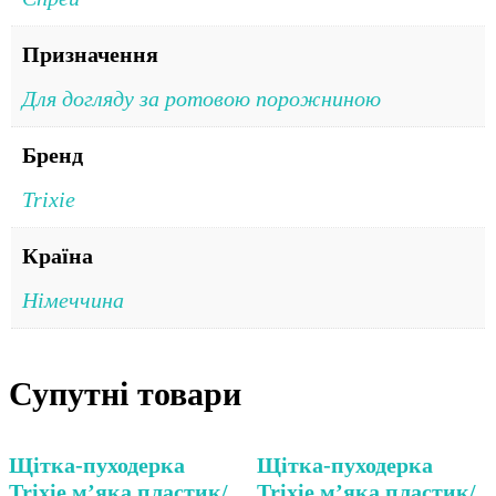
Призначення
Для догляду за ротовою порожниною
Бренд
Trixie
Країна
Німеччина
Супутні товари
Щітка-пуходерка
Щітка-пуходерка
Trixie м’яка пластик/
Trixie м’яка пластик/