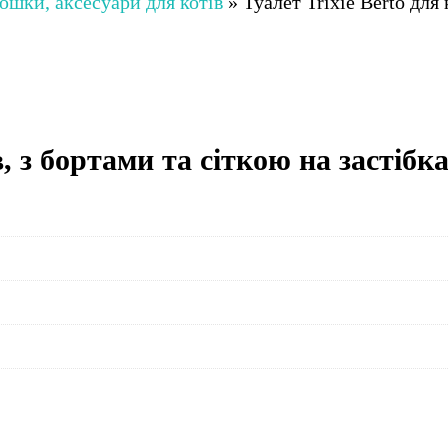
юшки, аксесуари для котів
»
Туалет Trixie Berto для
в, з бортами та сіткою на застібка