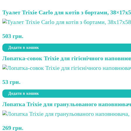
Туалет Trixie Carlo для котів з бортами, 38×17х
503
грн.
Додати в кошик
Лопатка-совок Trixie для гігієнічного наповнюв
53
грн.
Додати в кошик
Лопатка Trixie для гранульованого наповнювача
269
грн.