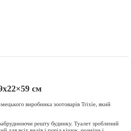
39х22×59 см
німецького виробника зоотоварів Trixie, який
е забруднюючи решту будинку. Туалет зроблений
 для всіх видів і порід кішок, розміри і