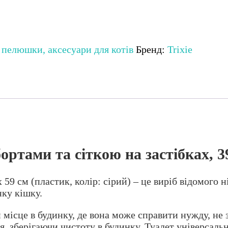
 пелюшки, аксесуари для котів
Бренд:
Trixie
 бортами та сіткою на застібках, 
x 59 см (пластик, колір: сірий) – це виріб відомого 
ку кішку.
й місце в будинку, де вона може справити нужду, н
зберігаючи чистоту в будинку. Туалет універсальний