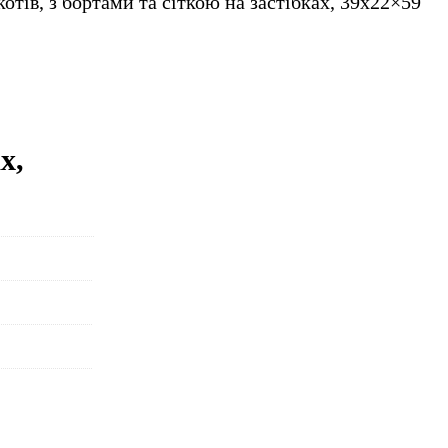
 котів, з бортами та сіткою на застібках, 39х22×59
х,