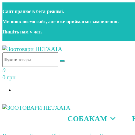
Перейти
Сайт працює в бета‑режимі.
до
контенту
Ми оновлюємо сайт, але вже приймаємо замовлення.
Пишіть нам у чат.
Зоотовари ПЕТХАТА
Зоомагазин для собак та котів | Корм, іграшки, акс
0
0 грн.
СОБАКАМ
Зоотовари ПЕТХАТА
Зоомагазин для собак та котів | Корм, іграшки, акс