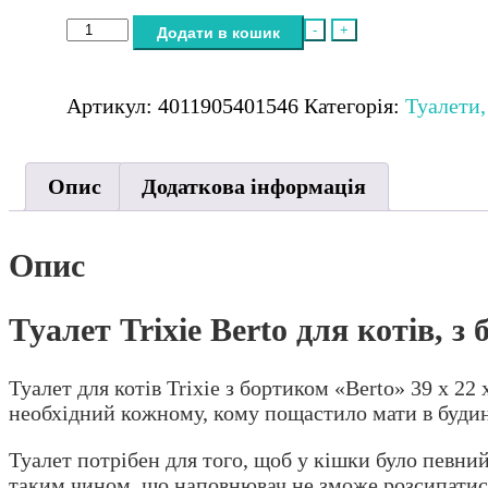
Туалет
-
+
Додати в кошик
Trixie
Berto
для
Артикул:
4011905401546
Категорія:
Туалети,
котів,
з
бортами
Опис
Додаткова інформація
та
сіткою
на
Опис
застібках,
39х22x59
Туалет Trixie Berto для котів, з
см
кількість
Туалет для котів Trixie з бортиком «Berto» 39 x 22 
необхідний кожному, кому пощастило мати в будин
Туалет потрібен для того, щоб у кішки було певни
таким чином, що наповнювач не зможе розсипатися, 