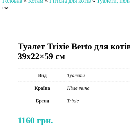
Головна
»
Котам
»
Гігієна для котів
»
Туалети, пел
см
Туалет Trixie Berto для коті
39х22×59 см
Вид
Туалети
Країна
Німеччина
Бренд
Trixie
1160
грн.