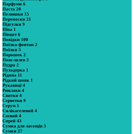
Парфуми
6
Паста
20
Пелюшки
15
Переноски
21
Підгузки
9
Піна
1
Пінцет
6
Повідки
100
Поїлка-фонтан
2
Поїлки
5
Порошок
2
Пояс-шлея
3
Пудра
2
Пуходерка
1
Рідина
11
Рідкий шовк
1
Рукавиці
4
Рюкзаки
4
Свитки
4
Серветки
9
Серум
1
Силікагелевий
4
Соєвий
4
Спрей
43
Сумка для ласощів
3
Сумки
27