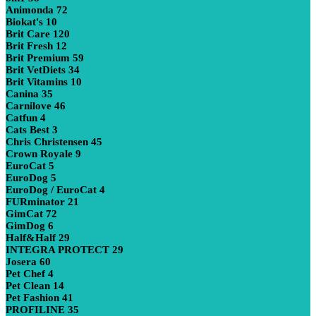
Animonda
72
Biokat's
10
Brit Care
120
Brit Fresh
12
Brit Premium
59
Brit VetDiets
34
Brit Vitamins
10
Canina
35
Carnilove
46
Catfun
4
Cats Best
3
Chris Christensen
45
Crown Royale
9
EuroCat
5
EuroDog
5
EuroDog / EuroCat
4
FURminator
21
GimCat
72
GimDog
6
Half&Half
29
INTEGRA PROTECT
29
Josera
60
Pet Chef
4
Pet Clean
14
Pet Fashion
41
PROFILINE
35