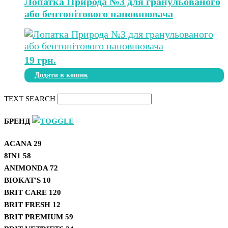
Лопатка Природа №3 для гранульованого
або бентонітового наповнювача
19
грн.
Додати в кошик
TEXT SEARCH
БРЕНД
ACANA
29
8IN1
58
ANIMONDA
72
BIOKAT'S
10
BRIT CARE
120
BRIT FRESH
12
BRIT PREMIUM
59