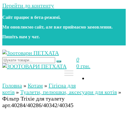
Перейти до контенту
Сайт працює в бета‑режимі.
Ми оновлюємо сайт, але вже приймаємо замовлення.
Пишіть нам у чат.
0
Зоотовари ПЕТХАТА
Зоомагазин для собак та котів | Корм, іграшки,
0 грн.
аксесуари та догляд за тваринами. Доставка по
Україні
Зоотовари ПЕТХАТА
Зоомагазин для собак та котів | Корм, іграшки,
аксесуари та догляд за тваринами. Доставка по
Головна
»
Котам
»
Гігієна для
Україні
котів
»
Туалети, пелюшки, аксесуари для котів
»
Фільтр Trixie для туалету
арт.40284/40286/40342/40345