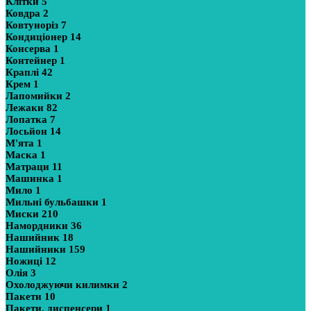
Клітки
5
Ковдра
2
Ковтуноріз
7
Кондиціонер
14
Консерва
1
Контейнер
1
Краплі
42
Крем
1
Лапомийки
2
Лежаки
82
Лопатка
7
Лосьйон
14
М'ята
1
Маска
1
Матраци
11
Машинка
1
Мило
1
Мильні бульбашки
1
Миски
210
Намордники
36
Нашийник
18
Нашийники
159
Ножиці
12
Олія
3
Охолоджуючи килимки
2
Пакети
10
Пакети, диспенсери
1