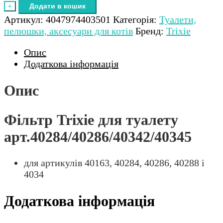
Додати в кошик
+
Артикул:
4047974403501
Категорія:
Туалети,
пелюшки, аксесуари для котів
Бренд:
Trixie
Опис
Додаткова інформація
Опис
Фільтр Trixie для туалету
арт.40284/40286/40342/40345
для артикулів 40163, 40284, 40286, 40288 і
4034
Додаткова інформація