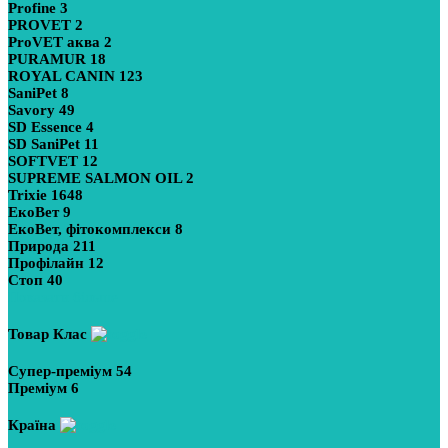
Profine
3
PROVET
2
ProVET аква
2
PURAMUR
18
ROYAL CANIN
123
SaniPet
8
Savory
49
SD Essence
4
SD SaniPet
11
SOFTVET
12
SUPREME SALMON OIL
2
Trixie
1648
ЕкоВет
9
ЕкоВет, фітокомплекси
8
Природа
211
Профілайн
12
Стоп
40
Показати більше
Товар Клас
Супер-преміум
54
Преміум
6
Країна