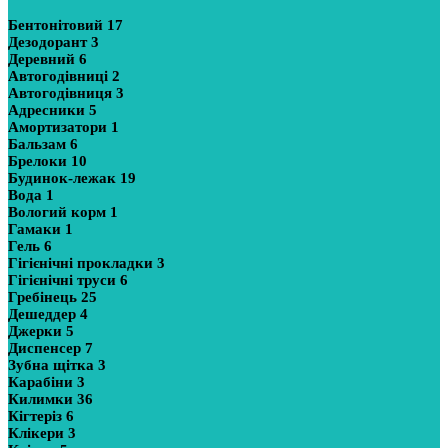
Бентонітовий
17
Дезодорант
3
Деревний
6
Автогодівниці
2
Автогодівниця
3
Адресники
5
Амортизатори
1
Бальзам
6
Брелоки
10
Будинок-лежак
19
Вода
1
Вологий корм
1
Гамаки
1
Гель
6
Гігієнічні прокладки
3
Гігієнічні труси
6
Гребінець
25
Дешеддер
4
Джерки
5
Диспенсер
7
Зубна щітка
3
Карабіни
3
Килимки
36
Кігтеріз
6
Клікери
3