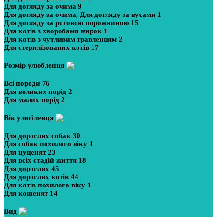
Для догляду за очима
9
Для догляду за очима, Для догляду за вухами
1
Для догляду за ротовою порожниною
15
Для котів з хворобами нирок
1
Для котів з чутливим травленням
2
Для стерилізованих котів
17
Розмір улюбленця
Всі породи
76
Для великих порід
2
Для малих порід
2
Вік улюбленця
Для дорослих собак
30
Для собак похилого віку
1
Для цуценят
23
Для всіх стадій життя
18
Для дорослих
45
Для дорослих котів
44
Для котів похилого віку
1
Для кошенят
14
Вид