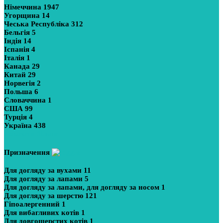
Німеччина
1947
Угорщина
14
Чеська Республіка
312
Бельгія
5
Індія
14
Іспанія
4
Італія
1
Канада
29
Китай
29
Норвегія
2
Польша
6
Словаччина
1
США
99
Турція
4
Україна
438
Показати більше
Призначення
Для догляду за вухами
11
Для догляду за лапами
5
Для догляду за лапами, для догляду за носом
1
Для догляду за шерстю
121
Гіпоалергенний
1
Для вибагливих котів
1
Для довгошерстих котів
1