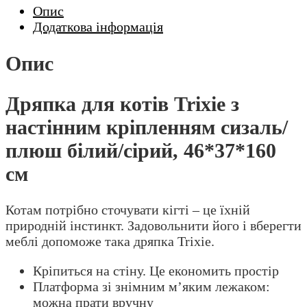
плюш
Опис
білий/
Додаткова інформація
сірий,
46*37*160
Опис
см
кількість
Дряпка для котів Trixie з
настінним кріпленням сизаль/
плюш білий/сірий, 46*37*160
см
Котам потрібно сточувати кігті – це їхній
природній інстинкт. Задовольнити його і вберегти
меблі допоможе така дряпка Trixie.
Кріпиться на стіну. Це економить простір
Платформа зі знімним м’яким лежаком:
можна прати вручну