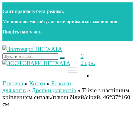
Перейти
Сайт працює в бета‑режимі.
до
контенту
Ми оновлюємо сайт, але вже приймаємо замовлення.
Пишіть нам у чат.
0
Зоотовари ПЕТХАТА
Зоомагазин для собак та котів | Корм, іграшки,
0 грн.
аксесуари та догляд за тваринами. Доставка по
Україні
Зоотовари ПЕТХАТА
Зоомагазин для собак та котів | Корм, іграшки,
аксесуари та догляд за тваринами. Доставка по
Головна
»
Котам
»
Розваги
Україні
для котів
»
Дряпки для котів
»
Trixie з настінним
кріпленням сизаль/плюш білий/сірий, 46*37*160
см