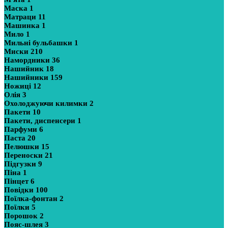
Маска
1
Матраци
11
Машинка
1
Мило
1
Мильні бульбашки
1
Миски
210
Намордники
36
Нашийник
18
Нашийники
159
Ножиці
12
Олія
3
Охолоджуючи килимки
2
Пакети
10
Пакети, диспенсери
1
Парфуми
6
Паста
20
Пелюшки
15
Переноски
21
Підгузки
9
Піна
1
Пінцет
6
Повідки
100
Поїлка-фонтан
2
Поїлки
5
Порошок
2
Пояс-шлея
3