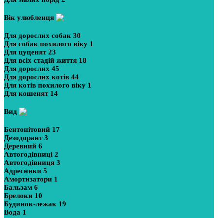
Вік улюбленця
Для дорослих собак
30
Для собак похилого віку
1
Для цуценят
23
Для всіх стадій життя
18
Для дорослих
45
Для дорослих котів
44
Для котів похилого віку
1
Для кошенят
14
Вид
Бентонітовий
17
Дезодорант
3
Деревний
6
Автогодівниці
2
Автогодівниця
3
Адресники
5
Амортизатори
1
Бальзам
6
Брелоки
10
Будинок-лежак
19
Вода
1