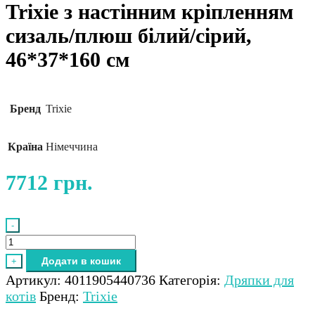
Trixie з настінним кріпленням
сизаль/плюш білий/сірий,
46*37*160 см
Бренд
Trixie
Країна
Німеччина
7712
грн.
-
Trixie
з
Додати в кошик
+
настінним
Артикул:
4011905440736
Категорія:
Дряпки для
кріпленням
котів
Бренд:
Trixie
сизаль/