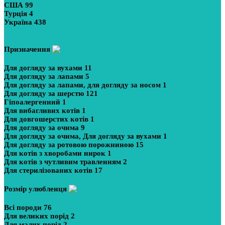
США
99
Турція
4
Україна
438
Показати більше
Призначення
Для догляду за вухами
11
Для догляду за лапами
5
Для догляду за лапами, для догляду за носом
1
Для догляду за шерстю
121
Гіпоалергенний
1
Для вибагливих котів
1
Для довгошерстих котів
1
Для догляду за очима
9
Для догляду за очима, Для догляду за вухами
1
Для догляду за ротовою порожниною
15
Для котів з хворобами нирок
1
Для котів з чутливим травленням
2
Для стерилізованих котів
17
Розмір улюбленця
Всі породи
76
Для великих порід
2
Для малих порід
2