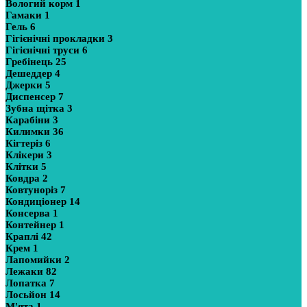
Вологий корм
1
Гамаки
1
Гель
6
Гігієнічні прокладки
3
Гігієнічні труси
6
Гребінець
25
Дешеддер
4
Джерки
5
Диспенсер
7
Зубна щітка
3
Карабіни
3
Килимки
36
Кігтеріз
6
Клікери
3
Клітки
5
Ковдра
2
Ковтуноріз
7
Кондиціонер
14
Консерва
1
Контейнер
1
Краплі
42
Крем
1
Лапомийки
2
Лежаки
82
Лопатка
7
Лосьйон
14
М'ята
1