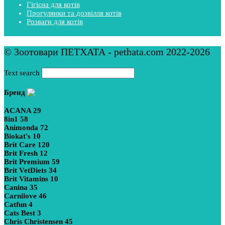
Гігієна для котів
Прогулянки та дозвілля котів
Розваги для котів
© Зоотовари ПЕТХАТА - pethata.com 2022-2026
Text search
Бренд
ACANA
29
8in1
58
Animonda
72
Biokat's
10
Brit Care
120
Brit Fresh
12
Brit Premium
59
Brit VetDiets
34
Brit Vitamins
10
Canina
35
Carnilove
46
Catfun
4
Cats Best
3
Chris Christensen
45