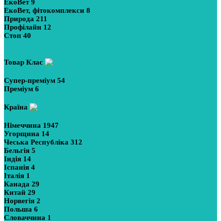
ЕкоВет
9
ЕкоВет, фітокомплекси
8
Природа
211
Профілайн
12
Стоп
40
Показати більше
Товар Клас
Супер-преміум
54
Преміум
6
Країна
Німеччина
1947
Угорщина
14
Чеська Республіка
312
Бельгія
5
Індія
14
Іспанія
4
Італія
1
Канада
29
Китай
29
Норвегія
2
Польша
6
Словаччина
1