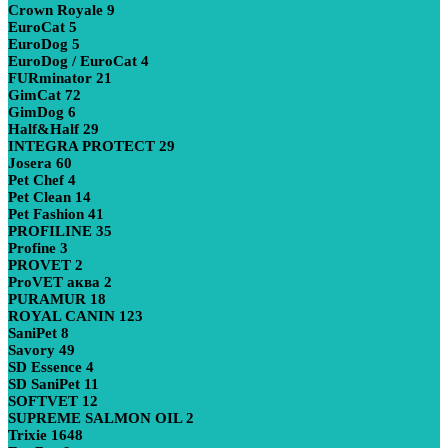
Crown Royale
9
EuroCat
5
EuroDog
5
EuroDog / EuroCat
4
FURminator
21
GimCat
72
GimDog
6
Half&Half
29
INTEGRA PROTECT
29
Josera
60
Pet Chef
4
Pet Clean
14
Pet Fashion
41
PROFILINE
35
Profine
3
PROVET
2
ProVET аква
2
PURAMUR
18
ROYAL CANIN
123
SaniPet
8
Savory
49
SD Essence
4
SD SaniPet
11
SOFTVET
12
SUPREME SALMON OIL
2
Trixie
1648