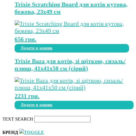
Trixie Scratching Board для котів кутова,
бежева, 23х49 см
656
грн.
Додати в кошик
Trixie Baza для котів, зі щіткою, сизаль/
плюш, 41х41х50 см (сірий)
2231
грн.
Додати в кошик
TEXT SEARCH
БРЕНД