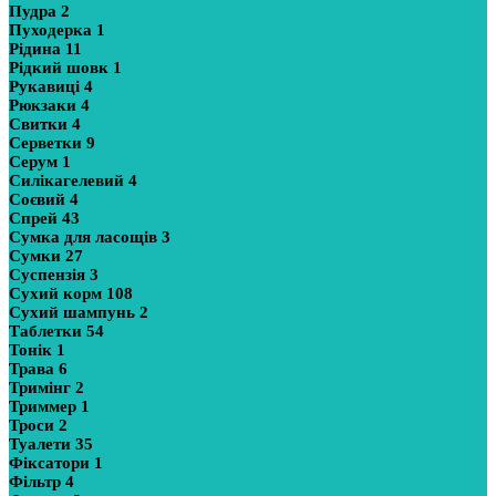
Пудра
2
Пуходерка
1
Рідина
11
Рідкий шовк
1
Рукавиці
4
Рюкзаки
4
Свитки
4
Серветки
9
Серум
1
Силікагелевий
4
Соєвий
4
Спрей
43
Сумка для ласощів
3
Сумки
27
Суспензія
3
Сухий корм
108
Сухий шампунь
2
Таблетки
54
Тонік
1
Трава
6
Тримінг
2
Триммер
1
Троси
2
Туалети
35
Фіксатори
1
Фільтр
4