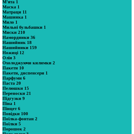
М'ята
1
Маска
1
Матраци
11
Машинка
1
Мило
1
Мильні бульбашки
1
Миски
210
Намордники
36
Нашийник
18
Нашийники
159
Ножиці
12
Олія
3
Охолоджуючи килимки
2
Пакети
10
Пакети, диспенсери
1
Парфуми
6
Паста
20
Пелюшки
15
Переноски
21
Підгузки
9
Піна
1
Пінцет
6
Повідки
100
Поїлка-фонтан
2
Поїлки
5
Порошок
2