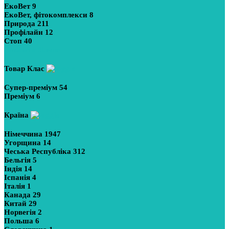
ЕкоВет
9
ЕкоВет, фітокомплекси
8
Природа
211
Профілайн
12
Стоп
40
Показати більше
Товар Клас
Супер-преміум
54
Преміум
6
Країна
Німеччина
1947
Угорщина
14
Чеська Республіка
312
Бельгія
5
Індія
14
Іспанія
4
Італія
1
Канада
29
Китай
29
Норвегія
2
Польша
6