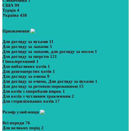
Словаччина
1
США
99
Турція
4
Україна
438
Показати більше
Призначення
Для догляду за вухами
11
Для догляду за лапами
5
Для догляду за лапами, для догляду за носом
1
Для догляду за шерстю
121
Гіпоалергенний
1
Для вибагливих котів
1
Для довгошерстих котів
1
Для догляду за очима
9
Для догляду за очима, Для догляду за вухами
1
Для догляду за ротовою порожниною
15
Для котів з хворобами нирок
1
Для котів з чутливим травленням
2
Для стерилізованих котів
17
Розмір улюбленця
Всі породи
76
Для великих порід
2