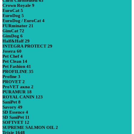
Chris Christensen
45
Crown Royale
9
EuroCat
5
EuroDog
5
EuroDog / EuroCat
4
FURminator
21
GimCat
72
GimDog
6
Half&Half
29
INTEGRA PROTECT
29
Josera
60
Pet Chef
4
Pet Clean
14
Pet Fashion
41
PROFILINE
35
Profine
3
PROVET
2
ProVET аква
2
PURAMUR
18
ROYAL CANIN
123
SaniPet
8
Savory
49
SD Essence
4
SD SaniPet
11
SOFTVET
12
SUPREME SALMON OIL
2
Trixie
1648