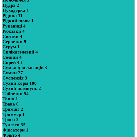
Пояс-шлея
3
Пудра
2
Пуходерка
1
Рідина
11
Рідкий шовк
1
Рукавиці
4
Рюкзаки
4
Свитки
4
Серветки
9
Серум
1
Силікагелевий
4
Соєвий
4
Спрей
43
Сумка для ласощів
3
Сумки
27
Суспензія
3
Сухий корм
108
Сухий шампунь
2
Таблетки
54
Тонік
1
Трава
6
Тримінг
2
Триммер
1
Троси
2
Туалети
35
Фіксатори
1
Фільтр
4