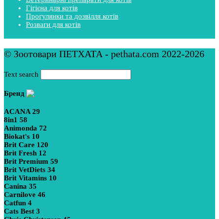
Гігієна для котів
Прогулянки та дозвілля котів
Розваги для котів
© Зоотовари ПЕТХАТА - pethata.com 2022-2026
Text search
Бренд
ACANA
29
8in1
58
Animonda
72
Biokat's
10
Brit Care
120
Brit Fresh
12
Brit Premium
59
Brit VetDiets
34
Brit Vitamins
10
Canina
35
Carnilove
46
Catfun
4
Cats Best
3