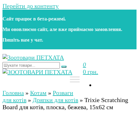
Перейти до контенту
Сайт працює в бета‑режимі.
Ми оновлюємо сайт, але вже приймаємо замовлення.
Пишіть нам у чат.
0
Зоотовари ПЕТХАТА
Зоомагазин для собак та котів | Корм, іграшки,
0 грн.
аксесуари та догляд за тваринами. Доставка по
Україні
Зоотовари ПЕТХАТА
Зоомагазин для собак та котів | Корм, іграшки,
аксесуари та догляд за тваринами. Доставка по
Головна
»
Котам
»
Розваги
Україні
для котів
»
Дряпки для котів
»
Trixie Scratching
Board для котів, плоска, бежева, 15х62 см