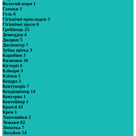
Вологий корм
1
Гамаки
1
Гель
6
Гігієнічні прокладки
3
Гігієнічні труси
6
Гребінець
25
Дешеддер
4
Джерки
5
Диспенсер
7
Зубна щітка
3
Карабіни
3
Килимки
36
Кігтеріз
6
Клікери
3
Клітки
5
Ковдра
2
Ковтуноріз
7
Кондиціонер
14
Консерва
1
Контейнер
1
Краплі
42
Крем
1
Лапомийки
2
Лежаки
82
Лопатка
7
Лосьйон
14