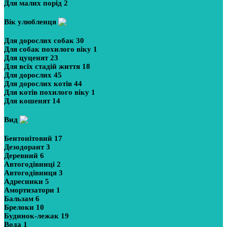
Для малих порід
2
Вік улюбленця
Для дорослих собак
30
Для собак похилого віку
1
Для цуценят
23
Для всіх стадій життя
18
Для дорослих
45
Для дорослих котів
44
Для котів похилого віку
1
Для кошенят
14
Вид
Бентонітовий
17
Дезодорант
3
Деревний
6
Автогодівниці
2
Автогодівниця
3
Адресники
5
Амортизатори
1
Бальзам
6
Брелоки
10
Будинок-лежак
19
Вода
1