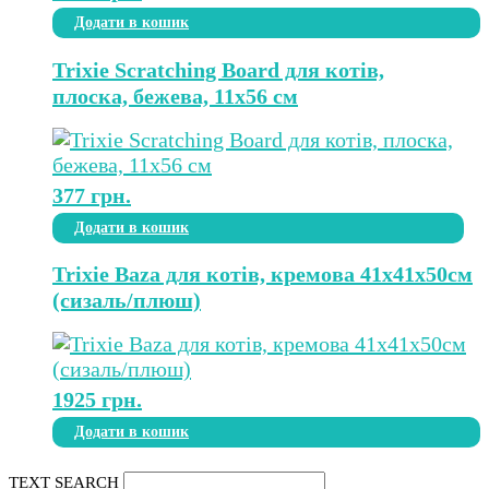
Додати в кошик
Trixie Scratching Board для котів,
плоска, бежева, 11х56 см
377
грн.
Додати в кошик
Trixie Baza для котів, кремова 41х41х50см
(сизаль/плюш)
1925
грн.
Додати в кошик
TEXT SEARCH