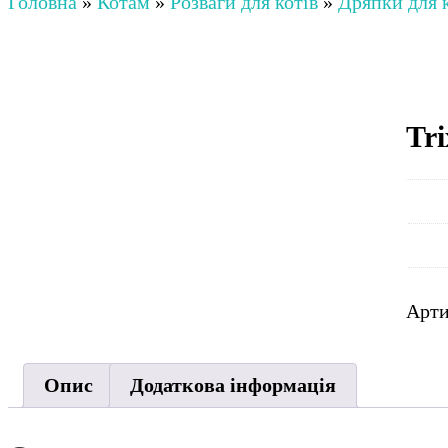
Головна
»
Котам
»
Розваги для котів
»
Дряпки для 
Tr
Арт
Опис
Додаткова інформація