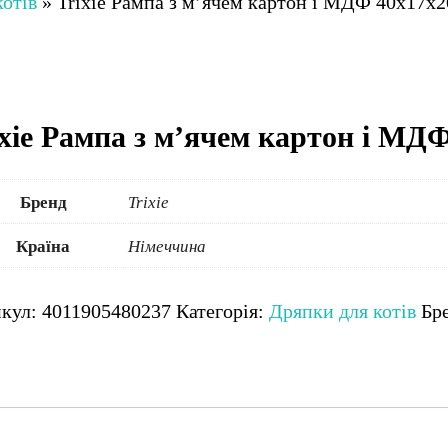
котів
»
Trixie Рампа з м’ячем картон і МДФ 40х17х2
ixie Рампа з м’ячем картон і МД
Бренд
Trixie
Країна
Німеччина
икул:
4011905480237
Категорія:
Дряпки для котів
Бр