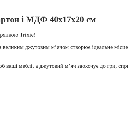
артон і МДФ 40х17х20 см
ряпкою Trixie!
 з великим джутовим м’ячом створює ідеальне місце
 об ваші меблі, а джутовий м’яч заохочує до гри, с