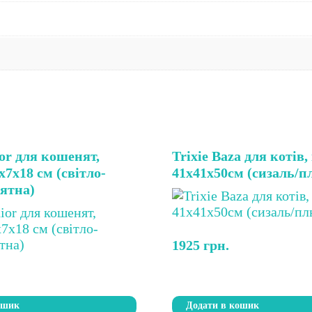
ior для кошенят,
Trixie Baza для котів
х7х18 cм (світло-
41х41х50см (сизаль/
’ятна)
1925
грн.
ошик
Додати в кошик