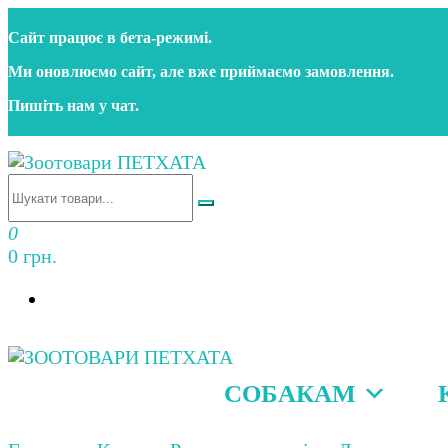
Перейти
Сайт працює в бета‑режимі.
до
контенту
Ми оновлюємо сайт, але вже приймаємо замовлення.
Пишіть нам у чат.
Зоотовари ПЕТХАТА
Зоомагазин для собак та котів | Корм, іграшки, акс
0
0 грн.
СОБАКАМ
Зоотовари ПЕТХАТА
Зоомагазин для собак та котів | Корм, іграшки, акс