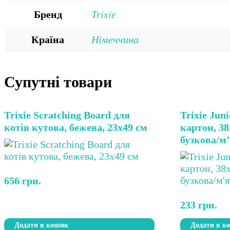
Бренд
Trixie
Країна
Німеччина
Супутні товари
Trixie Scratching Board для
Trixie Jun
котів кутова, бежева, 23х49 см
картон, 38
бузкова/м
656
грн.
233
грн.
Додати в кошик
Додати в к