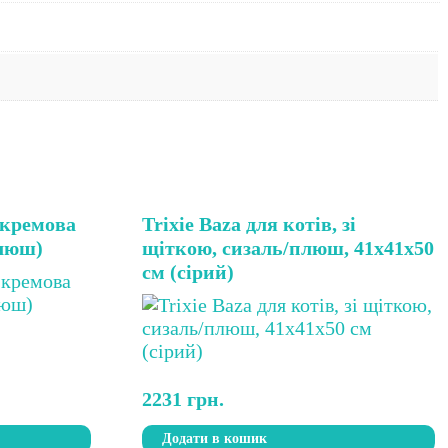
, кремова
Trixie Baza для котів, зі
плюш)
щіткою, сизаль/плюш, 41х41х50
см (сірий)
2231
грн.
Додати в кошик