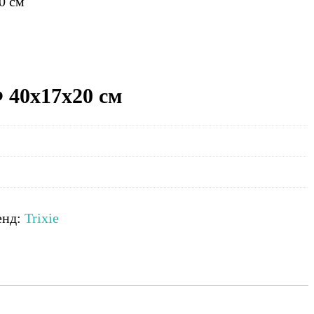
0 см
Ф 40х17х20 см
енд:
Trixie