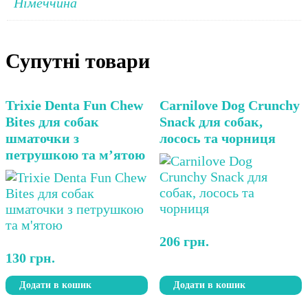
Німеччина
Супутні товари
Trixie Denta Fun Chew
Carnilove Dog Crunchy
Bites для собак
Snack для собак,
шматочки з
лосось та чорниця
петрушкою та м’ятою
206
грн.
130
грн.
Додати в кошик
Додати в кошик