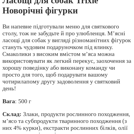
Ласощі для собак Trixie
Новорічні фігурки
Ви напевне підготували меню для святкового
столу, тож не забудьте й про улюбленця. М’ясні
ласощі для собак у вигляді різноманітних фігурок
стануть чудовим подаруночком під ялинку.
Смаколики з високим вмістом м’яса можна
використовувати як легкий перекус, заохочення за
хорошу поведінку або виконану команду чи
просто для того, щоб подарувати вашому
чотирилапому другу задоволення у святковий
день!
Вага
: 500 г
Склад:
Злаки, продукти рослинного походження,
м’ясо та субпродукти тваринного походження (з
них 4% курки), екстракти рослинних білків, олії