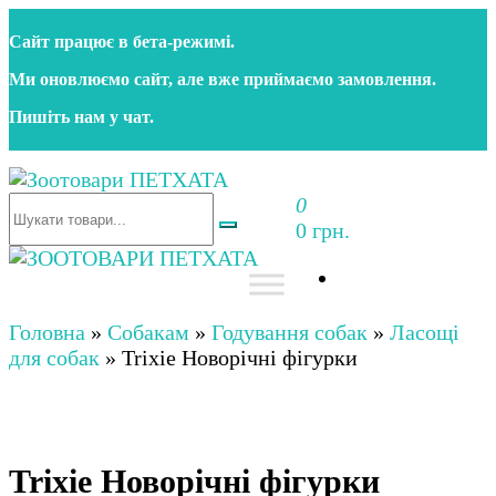
Перейти
Сайт працює в бета‑режимі.
до
контенту
Ми оновлюємо сайт, але вже приймаємо замовлення.
Пишіть нам у чат.
0
Зоотовари ПЕТХАТА
Зоомагазин для собак та котів | Корм, іграшки,
0 грн.
аксесуари та догляд за тваринами. Доставка по
Україні
Зоотовари ПЕТХАТА
Зоомагазин для собак та котів | Корм, іграшки,
аксесуари та догляд за тваринами. Доставка по
Головна
»
Собакам
»
Годування собак
»
Ласощі
Україні
для собак
»
Trixie Новорічні фігурки
Trixie Новорічні фігурки