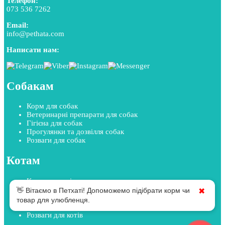
Телефон:
073 536 7262
Email:
info@pethata.com
Написати нам:
Собакам
Корм для собак
Ветеринарні препарати для собак
Гігієна для собак
Прогулянки та дозвілля собак
Розваги для собак
Котам
Корм для котів
Ветеринарні препарати для котів
👋 Вітаємо в Петхаті! Допоможемо підібрати корм чи
✖
Гігієна для котів
товар для улюбленця.
Прогулянки та дозвілля котів
Розваги для котів