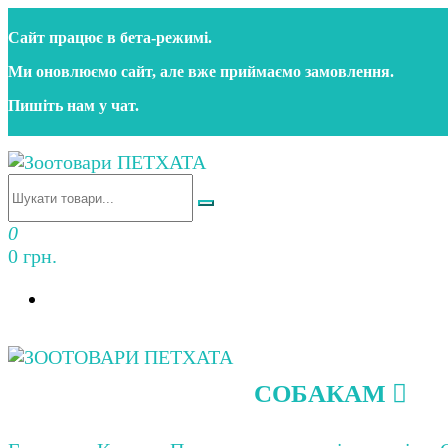
Перейти
Сайт працює в бета‑режимі.
до
контенту
Ми оновлюємо сайт, але вже приймаємо замовлення.
Пишіть нам у чат.
Зоотовари ПЕТХАТА
Зоомагазин для собак та котів | Корм, іграшки, акс
0
0 грн.
СОБАКАМ
Зоотовари ПЕТХАТА
Зоомагазин для собак та котів | Корм, іграшки, акс