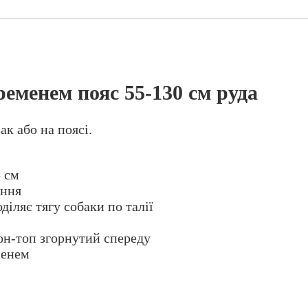
ременем пояс 55-130 см руда
ак або на поясі.
5 см
ання
діляє тягу собаки по талії
лон-топ згорнутий спереду
менем