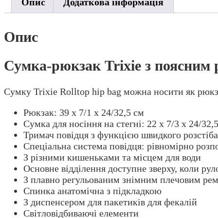
Опис
Додаткова інформація
Опис
Сумка-рюкзак Trixie з поясним 
Сумку Trixie Rolltop hip bag можна носити як рюкз
Рюкзак: 39 х 7/1 х 24/32,5 см
Сумка для носіння на стегні: 22 x 7/3 x 24/32,
Тримач повідця з функцією швидкого розстіб
Спеціальна система повідця: рівномірно розпо
З різними кишеньками та місцем для води
Основне відділення доступне зверху, коли ру
З плавно регульованим знімним плечовим ре
Спинка анатомічна з підкладкою
З диспенсером для пакетиків для фекалій
Світловідбиваючі елементи