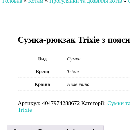
Головна
»
Котам
»
Прогулянки та дозвілля котів
»
Сумка-рюкзак Trixie з поясн
Вид
Сумки
Бренд
Trixie
Країна
Німеччина
Артикул:
4047974288672
Категорії:
Сумки та
Trixie