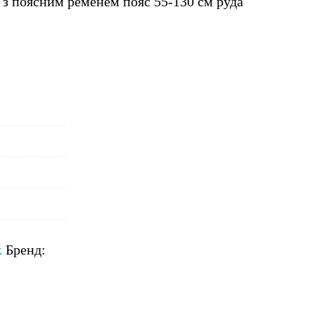
 з поясним ременем пояс 55-130 см руда
к
Бренд: