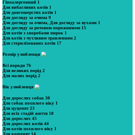
Гіпоалергенний
1
Для вибагливих котів
1
Для довгошерстих котів
1
Для догляду за очима
9
Для догляду за очима, Для догляду за вухами
1
Для догляду за ротовою порожниною
15
Для котів з хворобами нирок
1
Для котів з чутливим травленням
2
Для стерилізованих котів
17
Розмір улюбленця
Всі породи
76
Для великих порід
2
Для малих порід
2
Вік улюбленця
Для дорослих собак
30
Для собак похилого віку
1
Для цуценят
23
Для всіх стадій життя
18
Для дорослих
45
Для дорослих котів
44
Для котів похилого віку
1
Для кошенят
14