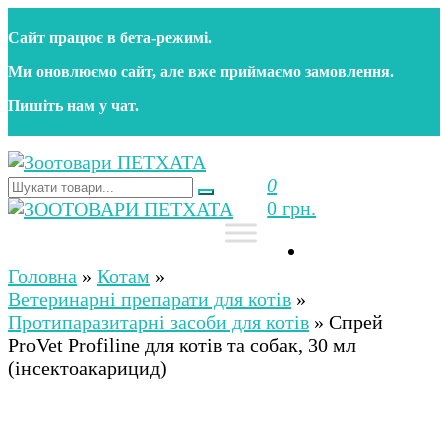
Перейти
Сайт працює в бета‑режимі.
до
контенту
Ми оновлюємо сайт, але вже приймаємо замовлення.
Пишіть нам у чат.
0
Зоотовари ПЕТХАТА
Зоомагазин для собак та котів | Корм, іграшки,
0 грн.
аксесуари та догляд за тваринами. Доставка по
Україні
Зоотовари ПЕТХАТА
Зоомагазин для собак та котів | Корм, іграшки,
аксесуари та догляд за тваринами. Доставка по
Головна
»
Котам
»
Україні
Ветеринарні препарати для котів
»
Протипаразитарні засоби для котів
»
Спрей
ProVet Profiline для котів та собак, 30 мл
(інсектоакарицид)