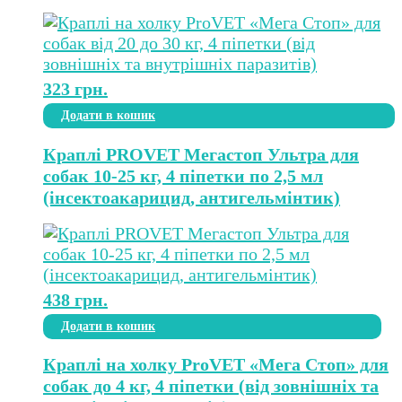
323
грн.
Додати в кошик
Краплі PROVET Мегастоп Ультра для
собак 10-25 кг, 4 піпетки по 2,5 мл
(інсектоакарицид, антигельмінтик)
438
грн.
Додати в кошик
Краплі на холку ProVET «Мега Стоп» для
собак до 4 кг, 4 піпетки (від зовнішніх та