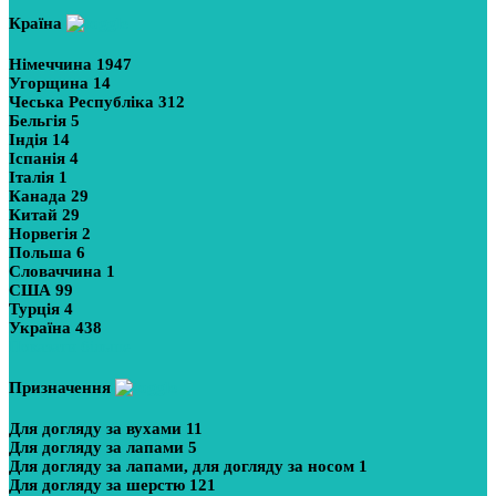
Країна
Німеччина
1947
Угорщина
14
Чеська Республіка
312
Бельгія
5
Індія
14
Іспанія
4
Італія
1
Канада
29
Китай
29
Норвегія
2
Польша
6
Словаччина
1
США
99
Турція
4
Україна
438
Показати більше
Призначення
Для догляду за вухами
11
Для догляду за лапами
5
Для догляду за лапами, для догляду за носом
1
Для догляду за шерстю
121