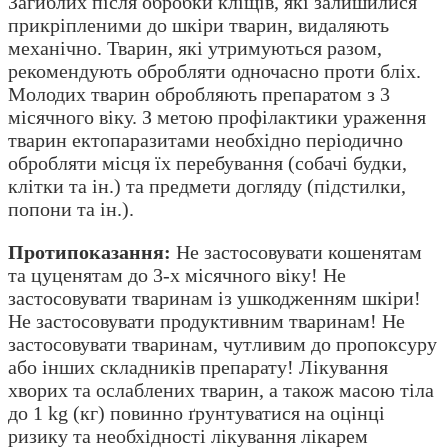
Загиблих після обробки кліщів, які залишилися
прикріпленими до шкіри тварин, видаляють
механічно. Тварин, які утримуються разом,
рекомендують обробляти одночасно проти бліх.
Молодих тварин обробляють препаратом з 3
місячного віку. З метою профілактики ураження
тварин ектопаразитами необхідно періодично
обробляти місця їх перебування (собачі будки,
клітки та ін.) та предмети догляду (підстилки,
попони та ін.).
Протипоказання:
Не застосовувати кошенятам
та цуценятам до 3-х місячного віку! Не
застосовувати тваринам із ушкодженням шкіри!
Не застосовувати продуктивним тваринам! Не
застосовувати тваринам, чутливим до пропоксуру
або інших складників препарату! Лікування
хворих та ослаблених тварин, а також масою тіла
до 1 kg (кг) повинно ґрунтуватися на оцінці
ризику та необхідності лікування лікарем