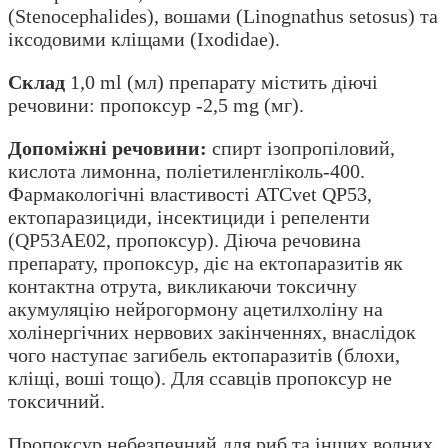
(Stenocephalides), вошами (Linognathus setosus) та
іксодовими кліщами (Ixodidae).
Склад
1,0 ml (мл) препарату містить діючі
речовини: пропоксур -2,5 mg (мг).
Допоміжні речовини:
спирт ізопропіловий,
кислота лимонна, поліетиленгліколь-400.
Фармакологічні властивості ATCvet QP53,
ектопаразициди, інсектициди і репеленти
(QP53AE02, пропоксур). Діюча речовина
препарату, пропоксур, діє на ектопаразитів як
контактна отрута, викликаючи токсичну
акумуляцію нейрогормону ацетилхоліну на
холінергічних нервових закінченнях, внаслідок
чого наступає загибель ектопаразитів (блохи,
кліщі, воші тощо). Для ссавців пропоксур не
токсичний.
Пропоксур небезпечний для риб та інших водних