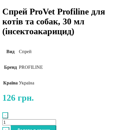
Спрей ProVet Profiline для
котів та собак, 30 мл
(інсектоакарицид)
Вид
Спрей
Бренд
PROFILINE
Країна
Україна
126
грн.
-
Спрей
ProVet
Додати в кошик