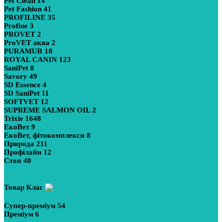
Pet Clean
14
Pet Fashion
41
PROFILINE
35
Profine
3
PROVET
2
ProVET аква
2
PURAMUR
18
ROYAL CANIN
123
SaniPet
8
Savory
49
SD Essence
4
SD SaniPet
11
SOFTVET
12
SUPREME SALMON OIL
2
Trixie
1648
ЕкоВет
9
ЕкоВет, фітокомплекси
8
Природа
211
Профілайн
12
Стоп
40
Показати більше
Товар Клас
Супер-преміум
54
Преміум
6