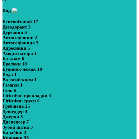
Вид
Бентонітовий
17
Дезодорант
3
Деревний
6
Автогодівниці
2
Автогодівниця
3
Адресники
5
Амортизатори
1
Бальзам
6
Брелоки
10
Будинок-лежак
19
Вода
1
Вологий корм
1
Гамаки
1
Гель
6
Гігієнічні прокладки
3
Гігієнічні труси
6
Гребінець
25
Дешеддер
4
Джерки
5
Диспенсер
7
Зубна щітка
3
Карабіни
3
Килимки
36