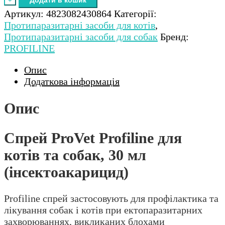
+
Profiline
Артикул:
4823082430864
Категорії:
для
Протипаразитарні засоби для котів
,
котів
Протипаразитарні засоби для собак
Бренд:
та
PROFILINE
собак,
30
Опис
мл
Додаткова інформація
(інсектоакарицид)
кількість
Опис
Спрей ProVet Profiline для
котів та собак, 30 мл
(інсектоакарицид)
Profiline спрей застосовують для профілактика та
лікування собак і котів при ектопаразитарних
захворюваннях, викликаних блохами