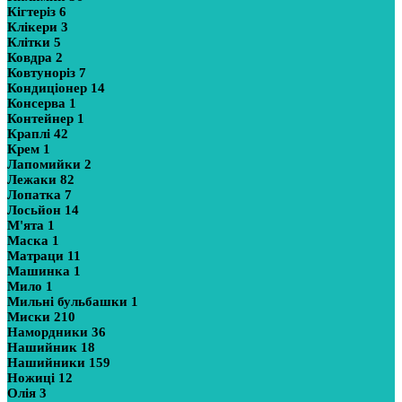
Кігтеріз
6
Клікери
3
Клітки
5
Ковдра
2
Ковтуноріз
7
Кондиціонер
14
Консерва
1
Контейнер
1
Краплі
42
Крем
1
Лапомийки
2
Лежаки
82
Лопатка
7
Лосьйон
14
М'ята
1
Маска
1
Матраци
11
Машинка
1
Мило
1
Мильні бульбашки
1
Миски
210
Намордники
36
Нашийник
18
Нашийники
159
Ножиці
12
Олія
3