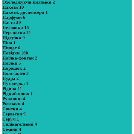
Охолоджуючи килимки
2
Пакети
10
Пакети, диспенсери
1
Парфуми
6
Паста
20
Пелюшки
15
Переноски
21
Підгузки
9
Піна
1
Пінцет
6
Повідки
100
Поїлка-фонтан
2
Поїлки
5
Порошок
2
Пояс-шлея
3
Пудра
2
Пуходерка
1
Рідина
11
Рідкий шовк
1
Рукавиці
4
Рюкзаки
4
Свитки
4
Серветки
9
Серум
1
Силікагелевий
4
Соєвий
4