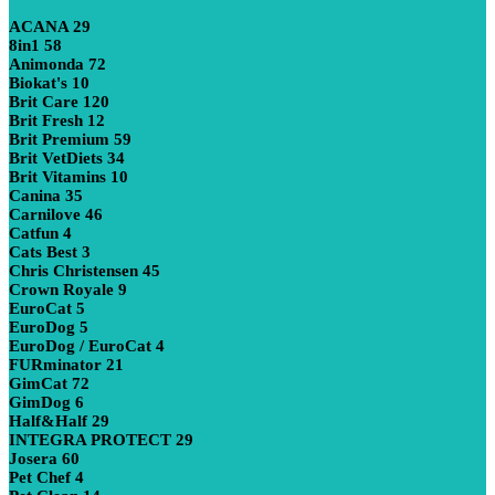
ACANA
29
8in1
58
Animonda
72
Biokat's
10
Brit Care
120
Brit Fresh
12
Brit Premium
59
Brit VetDiets
34
Brit Vitamins
10
Canina
35
Carnilove
46
Catfun
4
Cats Best
3
Chris Christensen
45
Crown Royale
9
EuroCat
5
EuroDog
5
EuroDog / EuroCat
4
FURminator
21
GimCat
72
GimDog
6
Half&Half
29
INTEGRA PROTECT
29
Josera
60
Pet Chef
4