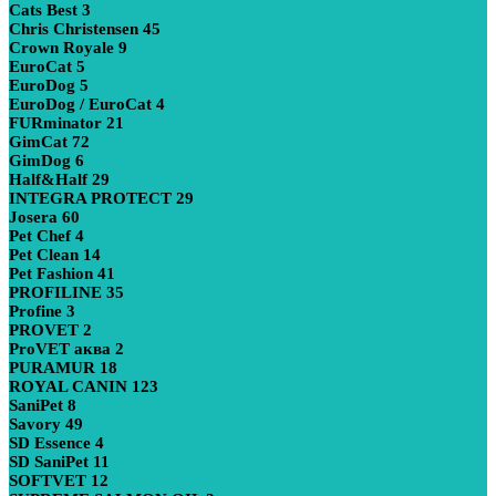
Cats Best
3
Chris Christensen
45
Crown Royale
9
EuroCat
5
EuroDog
5
EuroDog / EuroCat
4
FURminator
21
GimCat
72
GimDog
6
Half&Half
29
INTEGRA PROTECT
29
Josera
60
Pet Chef
4
Pet Clean
14
Pet Fashion
41
PROFILINE
35
Profine
3
PROVET
2
ProVET аква
2
PURAMUR
18
ROYAL CANIN
123
SaniPet
8
Savory
49
SD Essence
4
SD SaniPet
11
SOFTVET
12