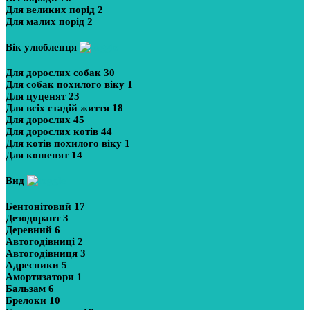
Для великих порід
2
Для малих порід
2
Вік улюбленця
Для дорослих собак
30
Для собак похилого віку
1
Для цуценят
23
Для всіх стадій життя
18
Для дорослих
45
Для дорослих котів
44
Для котів похилого віку
1
Для кошенят
14
Вид
Бентонітовий
17
Дезодорант
3
Деревний
6
Автогодівниці
2
Автогодівниця
3
Адресники
5
Амортизатори
1
Бальзам
6
Брелоки
10