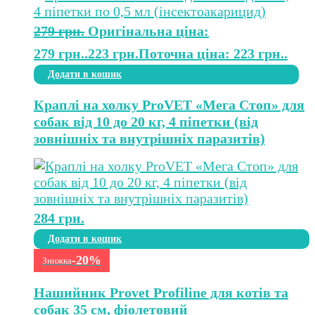
279
грн.
Оригінальна ціна:
279 грн..
223
грн.
Поточна ціна: 223 грн..
Додати в кошик
Краплі на холку ProVET «Мега Стоп» для
собак від 10 до 20 кг, 4 піпетки (від
зовнішніх та внутрішніх паразитів)
284
грн.
Додати в кошик
-20%
Знижка
Нашийник Provet Profiline для котів та
собак 35 см, фіолетовий