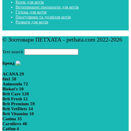
Корм для котів
Ветеринарні препарати для котів
Гігієна для котів
Прогулянки та дозвілля котів
Розваги для котів
© Зоотовари ПЕТХАТА - pethata.com 2022-2026
Text search
Бренд
ACANA
29
8in1
58
Animonda
72
Biokat's
10
Brit Care
120
Brit Fresh
12
Brit Premium
59
Brit VetDiets
34
Brit Vitamins
10
Canina
35
Carnilove
46
Catfun
4