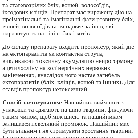
та статевозрілих бліх, вошей, волосоїдів,
іксодових кліщів. Препарат має виражену дію на
преімагінальні та імагінальні фази розвитку бліх,
вошей, волосоїдів та іксодових кліщів, які
паразитують на тілі собак і котів.
До складу препарату входить пропоксур, який діє
на ектопаразитів як контактна отрута,
викликаючи токсичну акумуляцію нейрогормону
ацетилхоліну на холінергічних нервових
закінченнях, внаслідок чого настає загибель
ектопаразитів (бліх, кліщів, вошей та інших). Для
ссавців пропоксур нетоксичний.
Спосіб застосування:
Нашийник виймають з
упаковки та одягають на шию тварини, фіксуючи
таким чином, щоб між шиєю та нашийником
залишався невеликий проміжок. Нашийник має
бути вільним і не стримувати зростання тварини.
Підігнаний належним чином нашийник у