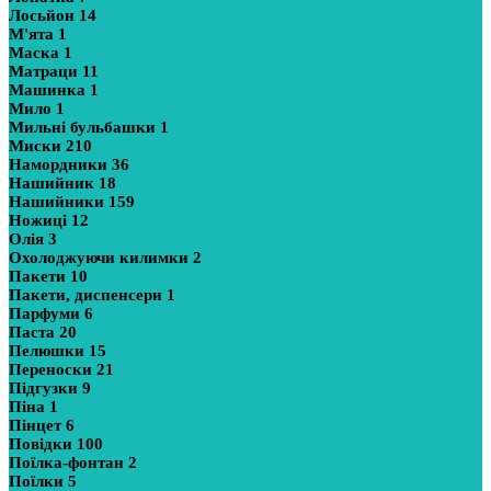
Лосьйон
14
М'ята
1
Маска
1
Матраци
11
Машинка
1
Мило
1
Мильні бульбашки
1
Миски
210
Намордники
36
Нашийник
18
Нашийники
159
Ножиці
12
Олія
3
Охолоджуючи килимки
2
Пакети
10
Пакети, диспенсери
1
Парфуми
6
Паста
20
Пелюшки
15
Переноски
21
Підгузки
9
Піна
1
Пінцет
6
Повідки
100
Поїлка-фонтан
2
Поїлки
5