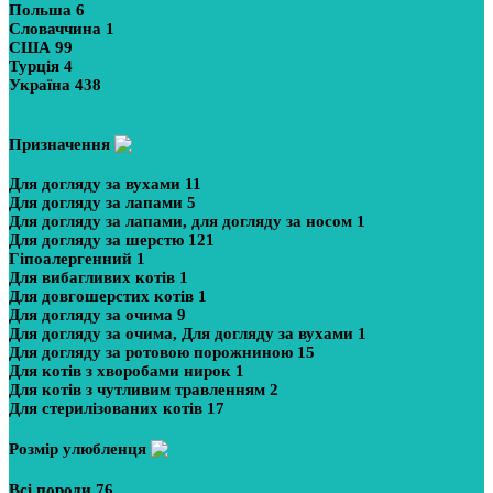
Польша
6
Словаччина
1
США
99
Турція
4
Україна
438
Показати більше
Призначення
Для догляду за вухами
11
Для догляду за лапами
5
Для догляду за лапами, для догляду за носом
1
Для догляду за шерстю
121
Гіпоалергенний
1
Для вибагливих котів
1
Для довгошерстих котів
1
Для догляду за очима
9
Для догляду за очима, Для догляду за вухами
1
Для догляду за ротовою порожниною
15
Для котів з хворобами нирок
1
Для котів з чутливим травленням
2
Для стерилізованих котів
17
Розмір улюбленця
Всі породи
76