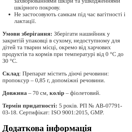
захворюваннями шкіри та ушкодженнями
шкірного покрову.
Не застосовують самкам під час вагітності і
лактації.
Умови зберігання:
Зберігати нашийник у
закритій упаковці в сухому, недоступному для
дітей та тварин місці, окремо від харчових
продуктів та кормів при температурі від 0 °С до
30 °С.
Склад
: Препарат містить діючі речовини:
пропоксур – 0,85 г, допоміжні речовини.
Довжина
– 70 см,
колір
– фіолетовий.
Термін придатності:
5 років. РП № АВ-07791-
03-18. Сертифікат: ISO 9001:2015, GMP.
Додаткова інформація