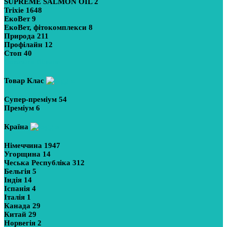
SUPREME SALMON OIL
2
Trixie
1648
ЕкоВет
9
ЕкоВет, фітокомплекси
8
Природа
211
Профілайн
12
Стоп
40
Показати більше
Товар Клас
Супер-преміум
54
Преміум
6
Країна
Німеччина
1947
Угорщина
14
Чеська Республіка
312
Бельгія
5
Індія
14
Іспанія
4
Італія
1
Канада
29
Китай
29
Норвегія
2