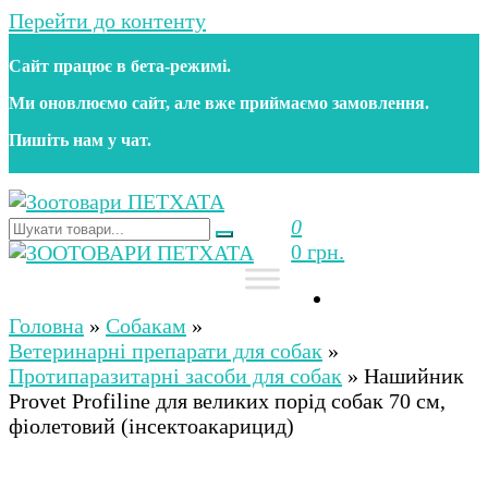
Перейти до контенту
Сайт працює в бета‑режимі.
Ми оновлюємо сайт, але вже приймаємо замовлення.
Пишіть нам у чат.
0
Зоотовари ПЕТХАТА
Зоомагазин для собак та котів | Корм, іграшки,
0 грн.
аксесуари та догляд за тваринами. Доставка по
Україні
Зоотовари ПЕТХАТА
Зоомагазин для собак та котів | Корм, іграшки,
аксесуари та догляд за тваринами. Доставка по
Головна
»
Собакам
»
Україні
Ветеринарні препарати для собак
»
Протипаразитарні засоби для собак
»
Нашийник
Provet Profiline для великих порід собак 70 см,
фіолетовий (інсектоакарицид)