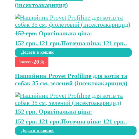
(інсектоакарицид)
152
грн.
Оригінальна ціна:
152 грн..
121
грн.
Поточна ціна: 121 грн..
Додати в кошик
-20%
Знижка
Нашийник Provet Profiline для котів та
собак 35 см, зелений (інсектоакарицид)
152
грн.
Оригінальна ціна:
152 грн..
121
грн.
Поточна ціна: 121 грн..
Додати в кошик