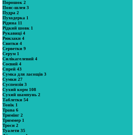
Порошок
2
Пояс-шлея
3
Пудра
2
Пуходерка
1
Рідина
11
Рідкий шовк
1
Рукавиці
4
Рюкзаки
4
Свитки
4
Серветки
9
Серум
1
Силікагелевий
4
Соєвий
4
Спрей
43
Сумка для ласощів
3
Сумки
27
Суспензія
3
Сухий корм
108
Сухий шампунь
2
Таблетки
54
Тонік
1
Трава
6
Тримінг
2
Триммер
1
Троси
2
Туалети
35