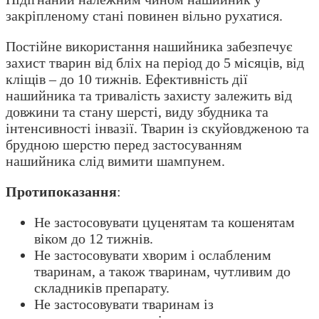
закріпленому стані повинен вільно рухатися.
Постійне використання нашийника забезпечує
захист тварин від бліх на період до 5 місяців, від
кліщів – до 10 тижнів. Ефективність дії
нашийника та тривалість захисту залежить від
довжини та стану шерсті, виду збудника та
інтенсивності інвазії. Тварин із скуйовдженою та
брудною шерстю перед застосуванням
нашийника слід вимити шампунем.
Протипоказання
:
Не застосовувати цуценятам та кошенятам
віком до 12 тижнів.
Не застосовувати хворим і ослабленим
тваринам, а також тваринам, чутливим до
складників препарату.
Не застосовувати тваринам із