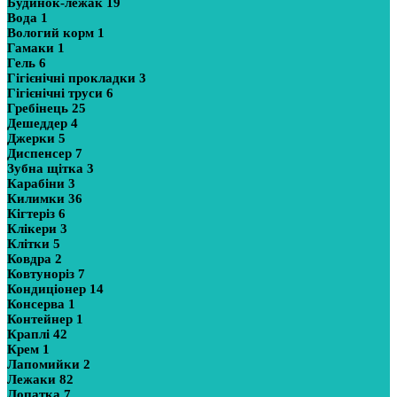
Будинок-лежак
19
Вода
1
Вологий корм
1
Гамаки
1
Гель
6
Гігієнічні прокладки
3
Гігієнічні труси
6
Гребінець
25
Дешеддер
4
Джерки
5
Диспенсер
7
Зубна щітка
3
Карабіни
3
Килимки
36
Кігтеріз
6
Клікери
3
Клітки
5
Ковдра
2
Ковтуноріз
7
Кондиціонер
14
Консерва
1
Контейнер
1
Краплі
42
Крем
1
Лапомийки
2
Лежаки
82
Лопатка
7