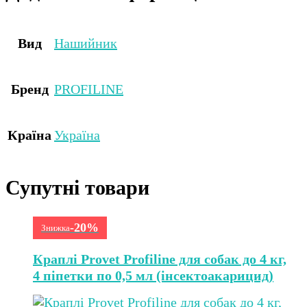
Вид
Нашийник
Бренд
PROFILINE
Країна
Україна
Супутні товари
-20%
Знижка
Краплі Provet Profiline для собак до 4 кг,
4 піпетки по 0,5 мл (інсектоакарицид)