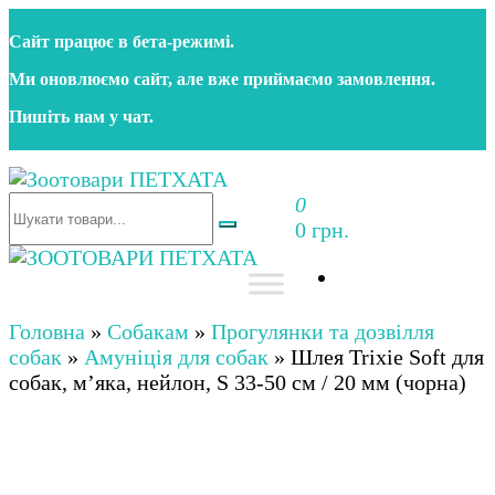
Перейти
Сайт працює в бета‑режимі.
до
контенту
Ми оновлюємо сайт, але вже приймаємо замовлення.
Пишіть нам у чат.
0
Зоотовари ПЕТХАТА
Зоомагазин для собак та котів | Корм, іграшки,
0 грн.
аксесуари та догляд за тваринами. Доставка по
Україні
Зоотовари ПЕТХАТА
Зоомагазин для собак та котів | Корм, іграшки,
аксесуари та догляд за тваринами. Доставка по
Головна
»
Собакам
»
Прогулянки та дозвілля
Україні
собак
»
Амуніція для собак
»
Шлея Trixie Soft для
собак, м’яка, нейлон, S 33-50 см / 20 мм (чорна)