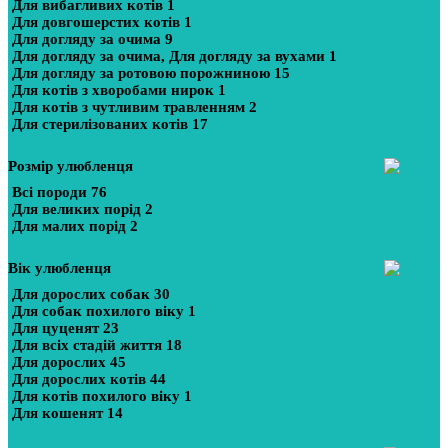
Для вибагливих котів
1
Для довгошерстих котів
1
Для догляду за очима
9
Для догляду за очима, Для догляду за вухами
1
Для догляду за ротовою порожниною
15
Для котів з хворобами нирок
1
Для котів з чутливим травленням
2
Для стерилізованих котів
17
Розмір улюбленця
Всі породи
76
Для великих порід
2
Для малих порід
2
Вік улюбленця
Для дорослих собак
30
Для собак похилого віку
1
Для цуценят
23
Для всіх стадій життя
18
Для дорослих
45
Для дорослих котів
44
Для котів похилого віку
1
Для кошенят
14