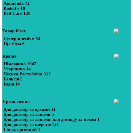
Animonda
72
Biokat's
10
Brit Care
120
Показати більше
Товар Клас
Супер-преміум
54
Преміум
6
Країна
Німеччина
1947
Угорщина
14
Чеська Республіка
312
Бельгія
5
Індія
14
Показати більше
Призначення
Для догляду за вухами
11
Для догляду за лапами
5
Для догляду за лапами, для догляду за носом
1
Для догляду за шерстю
121
Гіпоалергенний
1