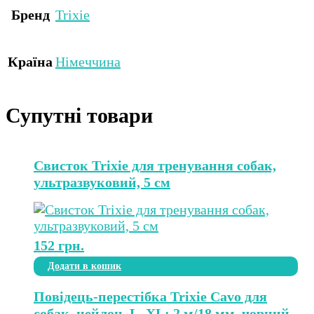
Бренд
Trixie
Країна
Німеччина
Супутні товари
Свисток Trixie для тренування собак,
ультразвуковий, 5 см
152
грн.
Додати в кошик
Повідець-перестібка Trixie Cavo для
собак, нейлон, L–XL: 2 м/18 мм, чорний