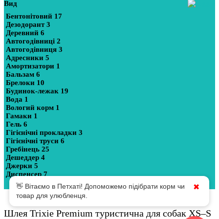
Вид
Бентонітовий
17
Дезодорант
3
Деревний
6
Автогодівниці
2
Автогодівниця
3
Адресники
5
Амортизатори
1
Бальзам
6
Брелоки
10
Будинок-лежак
19
Вода
1
Вологий корм
1
Гамаки
1
Гель
6
Гігієнічні прокладки
3
Гігієнічні труси
6
Гребінець
25
Дешеддер
4
Джерки
5
Диспенсер
7
Показати більше
👋 Вітаємо в Петхаті! Допоможемо підібрати корм чи
✖
товар для улюбленця.
Шлея Trixie Premium туристична для собак XS–S