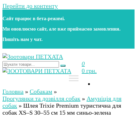
Перейти до контенту
Сайт працює в бета‑режимі.
Ми оновлюємо сайт, але вже приймаємо замовлення.
Пишіть нам у чат.
0
Зоотовари ПЕТХАТА
Зоомагазин для собак та котів | Корм, іграшки,
0 грн.
аксесуари та догляд за тваринами. Доставка по
Україні
Зоотовари ПЕТХАТА
Зоомагазин для собак та котів | Корм, іграшки,
аксесуари та догляд за тваринами. Доставка по
Головна
»
Собакам
»
Україні
Прогулянки та дозвілля собак
»
Амуніція для
собак
»
Шлея Trixie Premium туристична для
собак XS–S 30–55 см 15 мм синьо-зелена