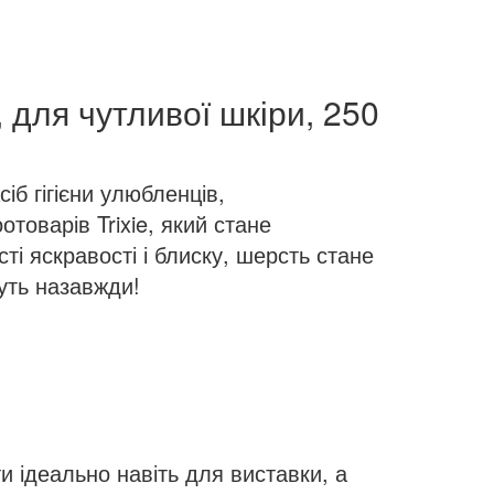
 для чутливої шкіри, 250
іб гігієни улюбленців,
оварів Trixie, який стане
і яскравості і блиску, шерсть стане
нуть назавжди!
 ідеально навіть для виставки, а