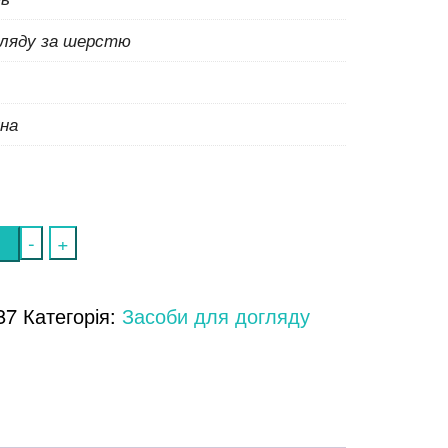
гляду за шерстю
на
-
+
87
Категорія:
Засоби для догляду