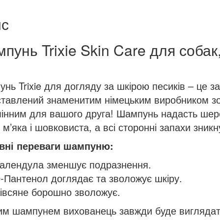
шкіри,
с
250
мл
пунь Trixie Skin Care для собак,
кількість
нь Trixie для догляду за шкірою песиків – це зас
тавлений знаменитим німецьким виробником зоот
інним для вашого друга! Шампунь надасть шерст
 м’яка і шовковиста, а всі сторонні запахи зник
вні переваги шампуню:
алендула зменшує подразнення.
-Пантенол доглядає та зволожує шкіру.
івсяне борошно зволожує.
им шампунем вихованець завжди буде виглядати