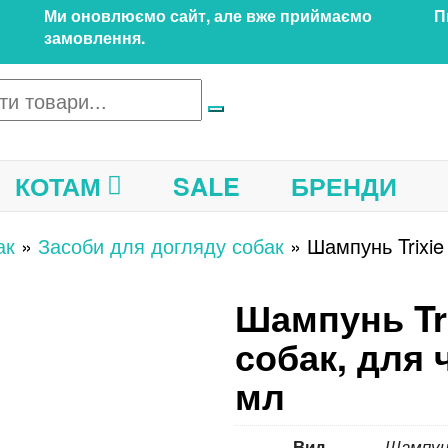
Ми оновлюємо сайт, але вже приймаємо
П
замовлення.
КОТАМ
SALE
БРЕНДИ
ак
»
Засоби для догляду собак
»
Шампунь Trixie
Шампунь Tri
собак, для 
мл
Вид
Шампун