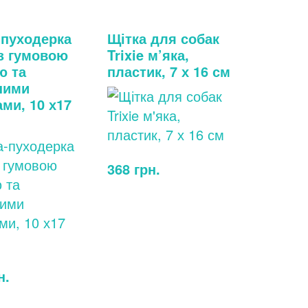
-пуходерка
Щітка для собак
 з гумовою
Trixie м’яка,
ю та
пластик, 7 х 16 см
ними
ми, 10 х17
368
грн.
н.