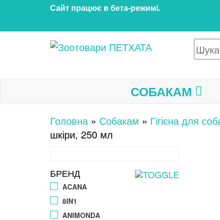
Перейти
Сайт працює в бета‑режимі.
до
контенту
Зоотовари ПЕТХАТА
Зоомагазин для собак та
котів | Корм, іграшки,
аксесуари та догляд за
СОБАКАМ
тваринами. Доставка по
Україні
Головна
»
Собакам
»
Гігієна для соб
шкіри, 250 мл
БРЕНД
ACANA
8IN1
ANIMONDA