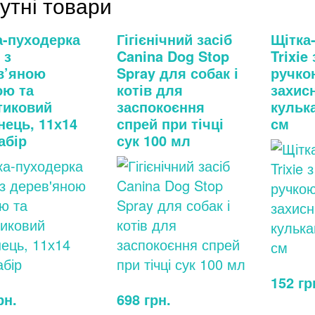
утні товари
а-пуходерка
Гігієнічний засіб
Щітка
 з
Canina Dog Stop
Trixie
в’яною
Spray для собак і
ручко
ою та
котів для
захис
тиковий
заспокоєння
кулька
нець, 11х14
спрей при тічці
см
абір
сук 100 мл
152
гр
рн.
698
грн.