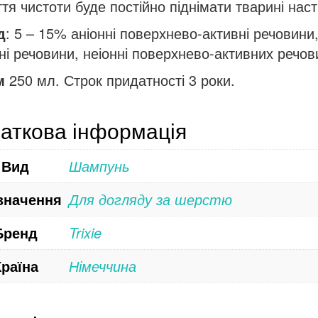
ття чистоти буде постійно піднімати тварині наст
д
: 5 – 15% аніонні поверхнево-активні речовин
ні речовини, неіонні поверхнево-активних речов
м
250 мл. Строк придатності 3 роки.
аткова інформація
Вид
Шампунь
значення
Для догляду за шерстю
Бренд
Trixie
Країна
Німеччина