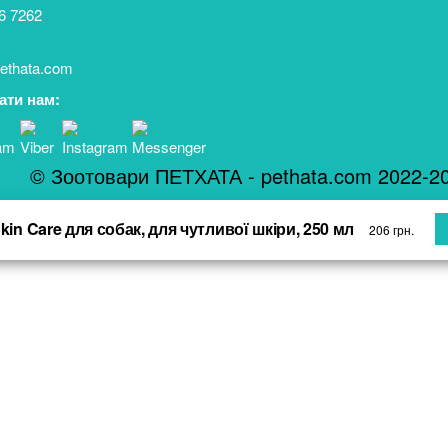
6 7262
ethata.com
ати нам:
© Зоотовари ПЕТХАТА - pethata.com 2022-2
kin Care для собак, для чутливої шкіри, 250 мл
206
грн.