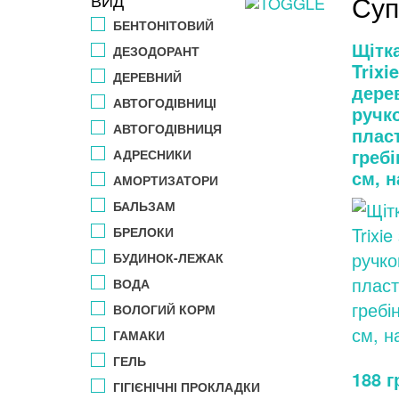
Суп
ВИД
БЕНТОНІТОВИЙ
Щітк
ДЕЗОДОРАНТ
Trixie
ДЕРЕВНИЙ
дере
АВТОГОДІВНИЦІ
ручк
АВТОГОДІВНИЦЯ
плас
гребі
АДРЕСНИКИ
см, н
АМОРТИЗАТОРИ
БАЛЬЗАМ
БРЕЛОКИ
БУДИНОК-ЛЕЖАК
ВОДА
ВОЛОГИЙ КОРМ
ГАМАКИ
ГЕЛЬ
188
г
ГІГІЄНІЧНІ ПРОКЛАДКИ