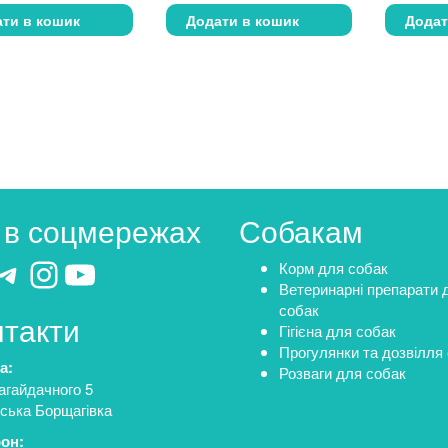
ти в кошик
Додати в кошик
Додат
 в соцмережах
Собакам
cebook
Telegram
Instagram
YouTube
Корм для собак
Ветеринарні препарати 
собак
нтакти
Гігієна для собак
Прогулянки та дозвілля
а:
Розваги для собак
агайдачного 5
ська Борщагівка
он: