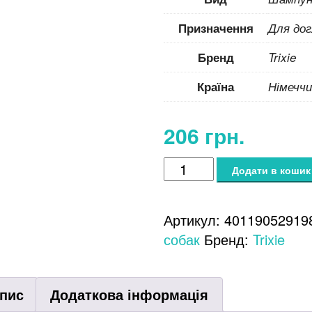
Призначення
Для до
Бренд
Trixie
Країна
Німеччи
206
грн.
Шампунь
Додати в кошик
Trixie
Skin
Артикул:
40119052919
Care
собак
Бренд:
Trixie
для
собак,
для
пис
Додаткова інформація
чутливої