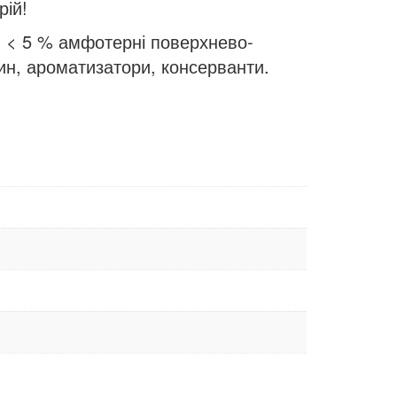
рій!
и, < 5 % амфотерні поверхнево-
ин, ароматизатори, консерванти.