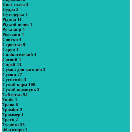
Пояс-шлея
3
Пудра
2
Пуходерка
1
Рідина
11
Рідкий шовк
1
Рукавиці
4
Рюкзаки
4
Свитки
4
Серветки
9
Серум
1
Силікагелевий
4
Соєвий
4
Спрей
43
Сумка для ласощів
3
Сумки
27
Суспензія
3
Сухий корм
108
Сухий шампунь
2
Таблетки
54
Тонік
1
Трава
6
Тримінг
2
Триммер
1
Троси
2
Туалети
35
Фіксатори
1