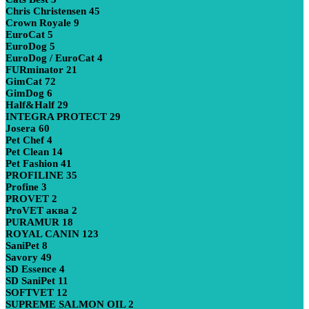
Chris Christensen
45
Crown Royale
9
EuroCat
5
EuroDog
5
EuroDog / EuroCat
4
FURminator
21
GimCat
72
GimDog
6
Half&Half
29
INTEGRA PROTECT
29
Josera
60
Pet Chef
4
Pet Clean
14
Pet Fashion
41
PROFILINE
35
Profine
3
PROVET
2
ProVET аква
2
PURAMUR
18
ROYAL CANIN
123
SaniPet
8
Savory
49
SD Essence
4
SD SaniPet
11
SOFTVET
12
SUPREME SALMON OIL
2