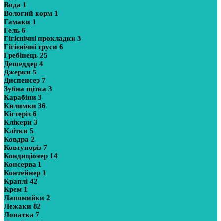
Вода
1
Вологий корм
1
Гамаки
1
Гель
6
Гігієнічні прокладки
3
Гігієнічні труси
6
Гребінець
25
Дешеддер
4
Джерки
5
Диспенсер
7
Зубна щітка
3
Карабіни
3
Килимки
36
Кігтеріз
6
Клікери
3
Клітки
5
Ковдра
2
Ковтуноріз
7
Кондиціонер
14
Консерва
1
Контейнер
1
Краплі
42
Крем
1
Лапомийки
2
Лежаки
82
Лопатка
7