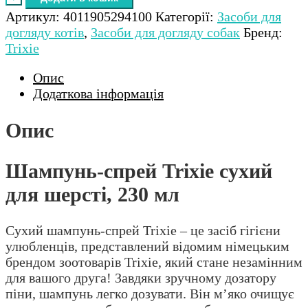
Артикул:
4011905294100
Категорії:
Засоби для
догляду котів
,
Засоби для догляду собак
Бренд:
Trixie
Опис
Додаткова інформація
Опис
Шампунь-спрей Trixie сухий
для шерсті, 230 мл
Сухий шампунь-спрей Trixie – це засіб гігієни
улюбленців, представлений відомим німецьким
брендом зоотоварів Trixie, який стане незамінним
для вашого друга! Завдяки зручному дозатору
піни, шампунь легко дозувати. Він м’яко очищує