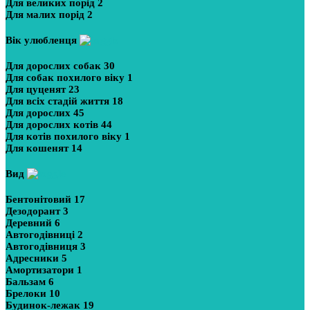
Для великих порід
2
Для малих порід
2
Вік улюбленця
Для дорослих собак
30
Для собак похилого віку
1
Для цуценят
23
Для всіх стадій життя
18
Для дорослих
45
Для дорослих котів
44
Для котів похилого віку
1
Для кошенят
14
Вид
Бентонітовий
17
Дезодорант
3
Деревний
6
Автогодівниці
2
Автогодівниця
3
Адресники
5
Амортизатори
1
Бальзам
6
Брелоки
10
Будинок-лежак
19