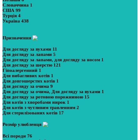
Словаччина
1
США
99
Турція
4
Україна
438
Показати більше
Призначення
Для догляду за вухами
11
Для догляду за лапами
5
Для догляду за лапами, для догляду за носом
1
Для догляду за шерстю
121
Гіпоалергенний
1
Для вибагливих котів
1
Для довгошерстих котів
1
Для догляду за очима
9
Для догляду за очима, Для догляду за вухами
1
Для догляду за ротовою порожниною
15
Для котів з хворобами нирок
1
Для котів з чутливим травленням
2
Для стерилізованих котів
17
Розмір улюбленця
Всі породи
76