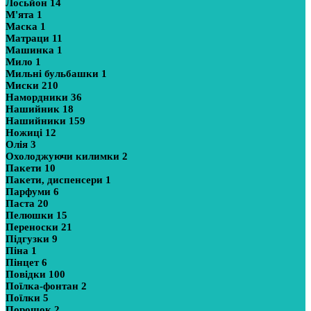
Лосьйон
14
М'ята
1
Маска
1
Матраци
11
Машинка
1
Мило
1
Мильні бульбашки
1
Миски
210
Намордники
36
Нашийник
18
Нашийники
159
Ножиці
12
Олія
3
Охолоджуючи килимки
2
Пакети
10
Пакети, диспенсери
1
Парфуми
6
Паста
20
Пелюшки
15
Переноски
21
Підгузки
9
Піна
1
Пінцет
6
Повідки
100
Поїлка-фонтан
2
Поїлки
5
Порошок
2