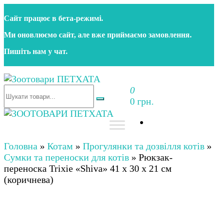
Перейти
Сайт працює в бета‑режимі.
до
контенту
Ми оновлюємо сайт, але вже приймаємо замовлення.
Пишіть нам у чат.
0
Зоотовари ПЕТХАТА
Зоомагазин для собак та котів | Корм, іграшки,
0 грн.
аксесуари та догляд за тваринами. Доставка по
Україні
Зоотовари ПЕТХАТА
Зоомагазин для собак та котів | Корм, іграшки,
аксесуари та догляд за тваринами. Доставка по
Головна
»
Котам
»
Прогулянки та дозвілля котів
»
Україні
Сумки та переноски для котів
»
Рюкзак-
переноска Trixie «Shiva» 41 x 30 x 21 см
(коричнева)