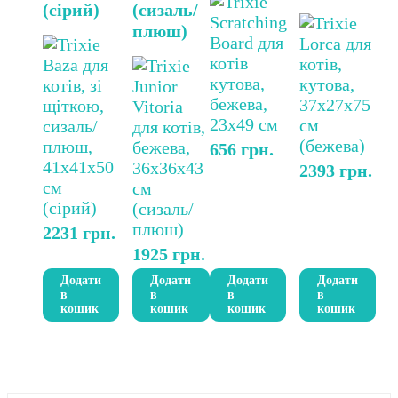
(сірий)
(сизаль/
плюш)
656
грн.
2393
грн.
2231
грн.
1925
грн.
Додати
Додати
Додати
Додати
в
в
в
в
кошик
кошик
кошик
кошик