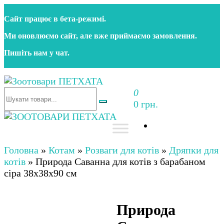
Перейти
Сайт працює в бета‑режимі.
до
контенту
Ми оновлюємо сайт, але вже приймаємо замовлення.
Пишіть нам у чат.
0
Зоотовари ПЕТХАТА
Зоомагазин для собак та котів | Корм, іграшки,
0 грн.
аксесуари та догляд за тваринами. Доставка по
Україні
Зоотовари ПЕТХАТА
Зоомагазин для собак та котів | Корм, іграшки,
аксесуари та догляд за тваринами. Доставка по
Головна
»
Котам
»
Розваги для котів
»
Дряпки для
Україні
котів
»
Природа Саванна для котів з барабаном
сіра 38x38x90 см
Природа