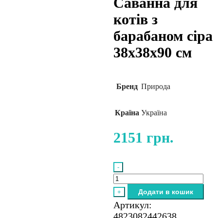
Саванна для
котів з
барабаном сіра
38x38x90 см
Бренд
Природа
Країна
Україна
2151
грн.
-
Природа
Саванна
Додати в кошик
+
для
Артикул:
котів
4823082442638