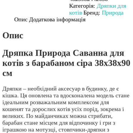
з
Категорія:
Дряпки для
барабаном
котів
Бренд:
Природа
сіра
Опис
Додаткова інформація
38x38x90
см
Опис
кількість
Дряпка Природа Саванна для
котів з барабаном сіра 38x38x90
см
Дряпки – необхідний аксесуар в будинку, де є
кішка. Ця оновлена та вдосконалена модель стане
ідеальним розважальним комплексом для
кошенят та дорослих котів усіх порід, зокрема і
великих. По майданчиках можна стрибати,
барабан стане місцем для відпочинку і гри з
іграшкою на мотузці, стовпчики-дряпки з