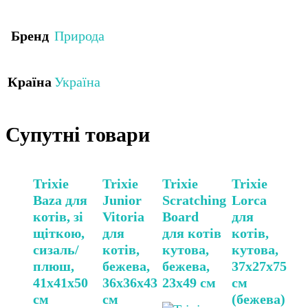
Бренд
Природа
Країна
Україна
Супутні товари
Trixie
Trixie
Trixie
Trixie
Baza для
Junior
Scratching
Lorca
котів, зі
Vitoria
Board
для
щіткою,
для
для котів
котів,
сизаль/
котів,
кутова,
кутова,
плюш,
бежева,
бежева,
37х27х75
41х41х50
36х36х43
23х49 см
см
см
см
(бежева)