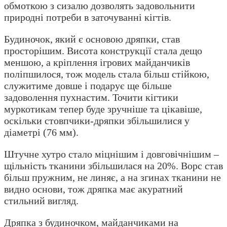
обмоткою з сизалю дозволять задовольнити
природні потреби в заточуванні кігтів.
Будиночок, який є основою дряпки, став
просторішим. Висота конструкції стала дещо
меншою, а кріплення ігрових майданчиків
поліпшилося, тож модель стала більш стійкою,
служитиме довше і подарує ще більше
задоволення пухнастим. Точити кігтики
муркотикам тепер буде зручніше та цікавіше,
оскільки стовпчики-дряпки збільшилися у
діаметрі (76 мм).
Штучне хутро стало міцнішим і довговічнішим –
щільність тканини збільшилася на 20%. Ворс став
більш пружним, не линяє, а на згинах тканини не
видно основи, тож дряпка має акуратний
стильний вигляд.
Дряпка з будиночком, майданчиками на