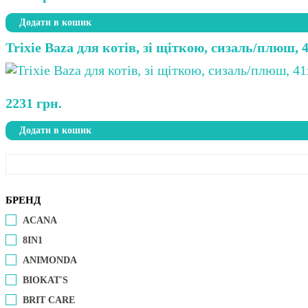
Додати в кошик
Trixie Baza для котів, зі щіткою, сизаль/плюш, 
2231
грн.
Додати в кошик
БРЕНД
ACANA
8IN1
ANIMONDA
BIOKAT'S
BRIT CARE