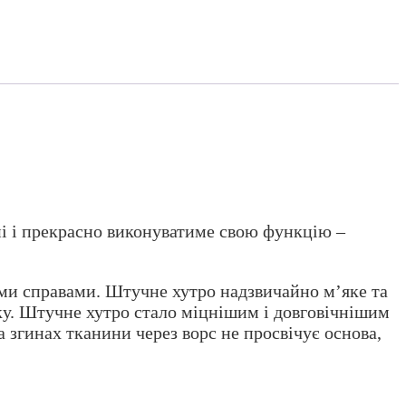
і і прекрасно виконуватиме свою функцію –
оїми справами. Штучне хутро надзвичайно м’яке та
ку. Штучне хутро стало міцнішим і довговічнішим
згинах тканини через ворс не просвічує основа,