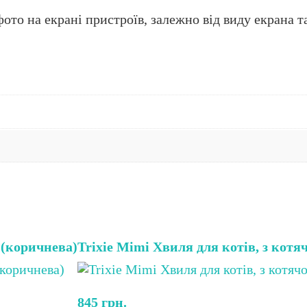
ото на екрані пристроїв, залежно від виду екрана та
м (коричнева)
Trixie Mimi Хвиля для котів, з котя
845
грн.