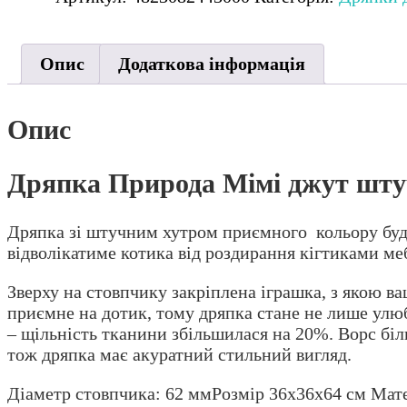
хутро
Grey
36x36x66
Опис
Додаткова інформація
см
сіра
кількість
Опис
Дряпка Природа Мімі джут штуч
Дряпка зі штучним хутром приємного кольору буд
відволікатиме котика від роздирання кігтиками мебл
Зверху на стовпчику закріплена іграшка, з якою в
приємне на дотик, тому дряпка стане не лише улю
– щільність тканини збільшилася на 20%. Ворс біл
тож дряпка має акуратний стильний вигляд.
Діаметр стовпчика: 62 ммРозмір 36x36x64 см Мате