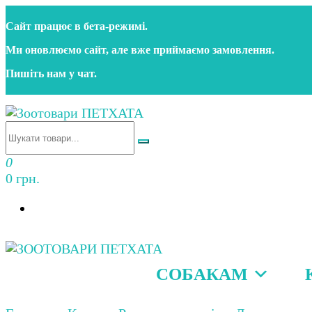
Перейти
Сайт працює в бета‑режимі.
до
контенту
Ми оновлюємо сайт, але вже приймаємо замовлення.
Пишіть нам у чат.
Зоотовари ПЕТХАТА
Зоомагазин для собак та котів | Корм, іграшки, акс
0
0 грн.
СОБАКАМ
Зоотовари ПЕТХАТА
Зоомагазин для собак та котів | Корм, іграшки, акс