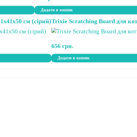
Додати в кошик
41х41х50 см (сірий)
Trixie Scratching Board для ко
656
грн.
Додати в кошик