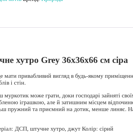
не хутро Grey 36x36x66 см сіра
е мати привабливий вигляд в будь-якому приміщенн
ів і стін.
аш муркотик може грати, доки господарі зайняті св
бленою іграшкою, але й затишним місцем відпочин
ьш пружний та приємний на дотик, менше линяє. На 
ріал: ДСП, штучне хутро, джут Колір: сірий