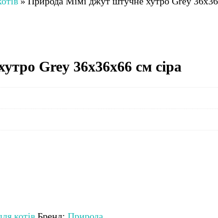
котів
»
Природа Мімі джут штучне хутро Grey 36x36
утро Grey 36x36x66 см сіра
ля котів
Бренд:
Природа