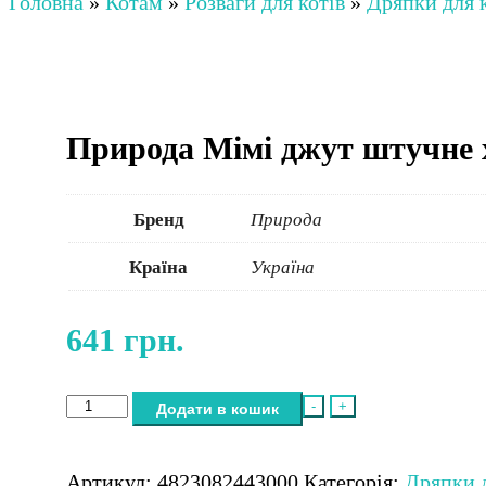
Головна
»
Котам
»
Розваги для котів
»
Дряпки для 
Природа Мімі джут штучне х
Бренд
Природа
Країна
Україна
641
грн.
Природа
-
+
Додати в кошик
Мімі
джут
штучне
Артикул:
4823082443000
Категорія:
Дряпки д