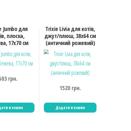
ie Jumbo для
Trixie Livia для котів,
ів, плоска,
джут/плюш, 38х64 см
ва, 17х70 см
(античний рожевий)
503
грн.
1520
грн.
ати в кошик
Додати в кошик