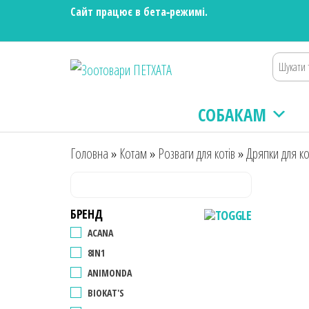
Сайт працює в бета‑режимі.
Зоотовари
Зоомагазин
для собак та
ПЕТХАТА
котів |
СОБАКАМ
Корм,
іграшки,
аксесуари
Головна
»
Котам
»
Розваги для котів
»
Дряпки для ко
та догляд за
тваринами.
Доставка по
Україні
БРЕНД
ACANA
8IN1
ANIMONDA
BIOKAT'S