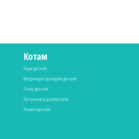
Котам
Корм для котів
Ветеринарні препарати для котів
Гігієна для котів
Прогулянки та дозвілля котів
Розваги для котів