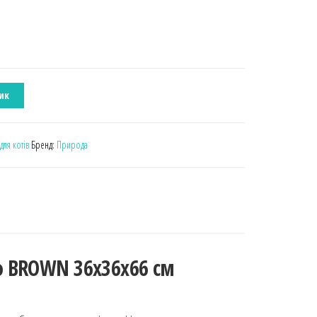
ик
для котів
Бренд:
Природа
о BROWN 36x36x66 см