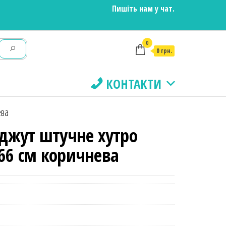
Пишіть нам у чат.
0
0 грн.
КОНТАКТИ
ева
джут штучне хутро
66 см коричнева