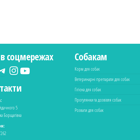
в соцмережах
Собакам
Корм для собак
Ветеринарні препарати для собак
такти
Гігієна для собак
Прогулянки та дозвілля собак
:
айдачного 5
Розваги для собак
ка Борщагівка
н:
7262