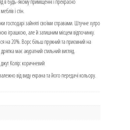
д в будь-якому приміщенні і прекрасно
еблів і стін.
оки господарі зайняті своїми справами. Штучне хутро
ною іграшкою, але й затишним місцем відпочинку.
лася на 20%. Ворс більш пружний та приємний на
 дряпка має акуратний стильний вигляд.
 джут Колір: коричневий
 залежно від виду екрана та його передачі кольору.