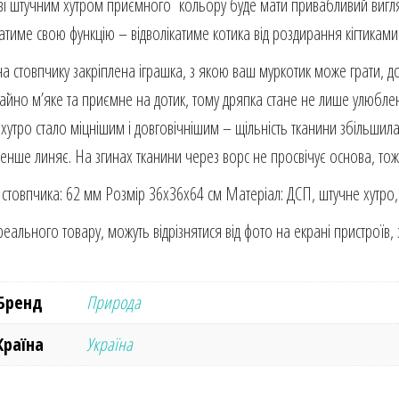
зі штучним хутром приємного кольору буде мати привабливий вигля
тиме свою функцію – відволікатиме котика від роздирання кігтиками м
на стовпчику закріплена іграшка, з якою ваш муркотик може грати, д
айно м’яке та приємне на дотик, тому дряпка стане не лише улюбле
хутро стало міцнішим і довговічнішим – щільність тканини збільши
менше линяє. На згинах тканини через ворс не просвічує основа, тож
 стовпчика: 62 мм Розмір 36x36x64 см Матеріал: ДСП, штучне хутро,
реального товару, можуть відрізнятися від фото на екрані пристроїв,
Бренд
Природа
Країна
Україна