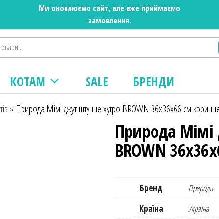
Ми оновлюємо сайт, але вже приймаємо
замовлення.
КОТАМ
SALE
БРЕНДИ
тів
»
Природа Мімі джут штучне хутро BROWN 36x36x66 см коричн
Природа Мімі 
BROWN 36x36x
Бренд
Природа
Країна
Україна