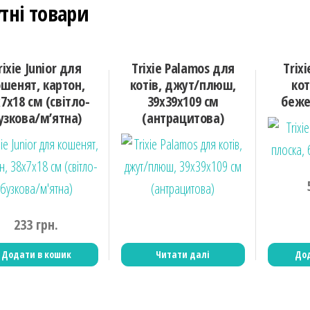
тні товари
rixie Junior для
Trixie Palamos для
Trix
ошенят, картон,
котів, джут/плюш,
кот
7х18 cм (світло-
39х39х109 см
беже
узкова/м’ятна)
(антрацитова)
233
грн.
Додати в кошик
Читати далі
Дод