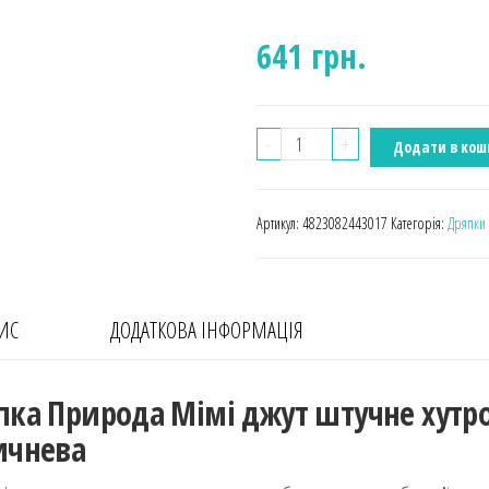
641
грн.
-
+
Додати в кош
Артикул:
4823082443017
Категорія:
Дряпки 
ИС
ДОДАТКОВА ІНФОРМАЦІЯ
пка Природа Мімі джут штучне хутр
ичнева