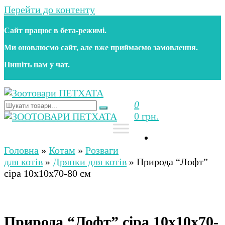
Перейти до контенту
Сайт працює в бета‑режимі.
Ми оновлюємо сайт, але вже приймаємо замовлення.
Пишіть нам у чат.
0
Зоотовари ПЕТХАТА
Зоомагазин для собак та котів | Корм, іграшки,
0 грн.
аксесуари та догляд за тваринами. Доставка по
Україні
Зоотовари ПЕТХАТА
Зоомагазин для собак та котів | Корм, іграшки,
аксесуари та догляд за тваринами. Доставка по
Головна
»
Котам
»
Розваги
Україні
для котів
»
Дряпки для котів
»
Природа “Лофт”
сіра 10х10х70-80 см
Природа “Лофт” сіра 10х10х70-