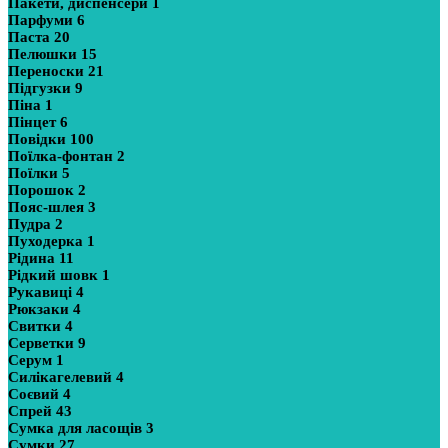
Пакети, диспенсери
1
Парфуми
6
Паста
20
Пелюшки
15
Переноски
21
Підгузки
9
Піна
1
Пінцет
6
Повідки
100
Поїлка-фонтан
2
Поїлки
5
Порошок
2
Пояс-шлея
3
Пудра
2
Пуходерка
1
Рідина
11
Рідкий шовк
1
Рукавиці
4
Рюкзаки
4
Свитки
4
Серветки
9
Серум
1
Силікагелевий
4
Соєвий
4
Спрей
43
Сумка для ласощів
3
Сумки
27