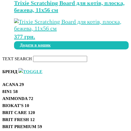
Trixie Scratching Board для котів, плоска,
бежева, 11х56 см
377
грн.
Додати в кошик
TEXT SEARCH
БРЕНД
ACANA
29
8IN1
58
ANIMONDA
72
BIOKAT'S
10
BRIT CARE
120
BRIT FRESH
12
BRIT PREMIUM
59