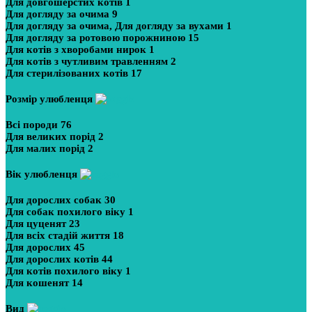
Для довгошерстих котів
1
Для догляду за очима
9
Для догляду за очима, Для догляду за вухами
1
Для догляду за ротовою порожниною
15
Для котів з хворобами нирок
1
Для котів з чутливим травленням
2
Для стерилізованих котів
17
Розмір улюбленця
Всі породи
76
Для великих порід
2
Для малих порід
2
Вік улюбленця
Для дорослих собак
30
Для собак похилого віку
1
Для цуценят
23
Для всіх стадій життя
18
Для дорослих
45
Для дорослих котів
44
Для котів похилого віку
1
Для кошенят
14
Вид