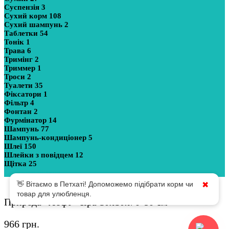
Суспензія
3
Сухий корм
108
Сухий шампунь
2
Таблетки
54
Тонік
1
Трава
6
Тримінг
2
Триммер
1
Троси
2
Туалети
35
Фіксатори
1
Фільтр
4
Фонтан
2
Фурмінатор
14
Шампунь
77
Шампунь-кондиціонер
5
Шлеї
150
Шлейки з повідцем
12
Щітка
25
Показати більше
👋 Вітаємо в Петхаті! Допоможемо підібрати корм чи
✖
товар для улюбленця.
Природа “Лофт” сіра 10х10х70-80 см
966
грн.