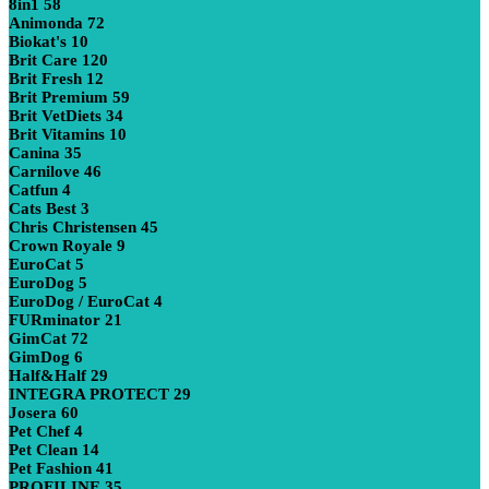
8in1
58
Animonda
72
Biokat's
10
Brit Care
120
Brit Fresh
12
Brit Premium
59
Brit VetDiets
34
Brit Vitamins
10
Canina
35
Carnilove
46
Catfun
4
Cats Best
3
Chris Christensen
45
Crown Royale
9
EuroCat
5
EuroDog
5
EuroDog / EuroCat
4
FURminator
21
GimCat
72
GimDog
6
Half&Half
29
INTEGRA PROTECT
29
Josera
60
Pet Chef
4
Pet Clean
14
Pet Fashion
41
PROFILINE
35