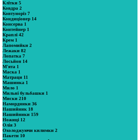
Клітки
5
Ковдра
2
Ковтуноріз
7
Кондиціонер
14
Консерва
1
Контейнер
1
Краплі
42
Крем
1
Лапомийки
2
Лежаки
82
Лопатка
7
Лосьйон
14
М'ята
1
Маска
1
Матраци
11
Машинка
1
Мило
1
Мильні бульбашки
1
Миски
210
Намордники
36
Нашийник
18
Нашийники
159
Ножиці
12
Олія
3
Охолоджуючи килимки
2
Пакети
10