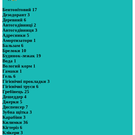
Бентонітовий
17
Дезодорант
3
Деревний
6
Автогодівниці
2
Автогодівниця
3
Адресники
5
Амортизатори
1
Бальзам
6
Брелоки
10
Будинок-лежак
19
Вода
1
Вологий корм
1
Гамаки
1
Гель
6
Гігієнічні прокладки
3
Гігієнічні труси
6
Гребінець
25
Дешеддер
4
Джерки
5
Диспенсер
7
Зубна щітка
3
Карабіни
3
Килимки
36
Кігтеріз
6
Клікери
3