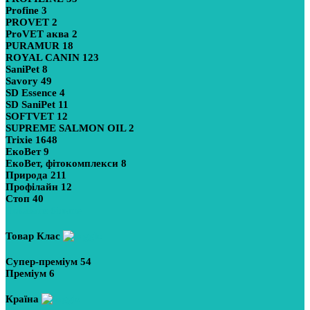
Profine
3
PROVET
2
ProVET аква
2
PURAMUR
18
ROYAL CANIN
123
SaniPet
8
Savory
49
SD Essence
4
SD SaniPet
11
SOFTVET
12
SUPREME SALMON OIL
2
Trixie
1648
ЕкоВет
9
ЕкоВет, фітокомплекси
8
Природа
211
Профілайн
12
Стоп
40
Показати більше
Товар Клас
Супер-преміум
54
Преміум
6
Країна