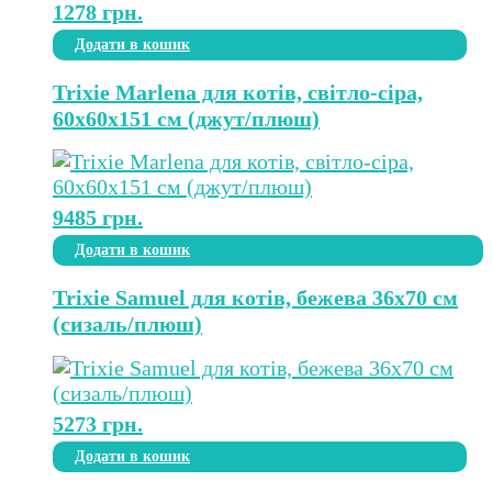
1278
грн.
Додати в кошик
Trixie Marlena для котів, світло-сіра,
60х60х151 см (джут/плюш)
9485
грн.
Додати в кошик
Trixie Samuel для котів, бежева 36х70 см
(сизаль/плюш)
5273
грн.
Додати в кошик