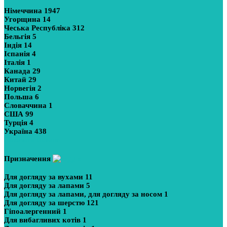
Німеччина
1947
Угорщина
14
Чеська Республіка
312
Бельгія
5
Індія
14
Іспанія
4
Італія
1
Канада
29
Китай
29
Норвегія
2
Польша
6
Словаччина
1
США
99
Турція
4
Україна
438
Показати більше
Призначення
Для догляду за вухами
11
Для догляду за лапами
5
Для догляду за лапами, для догляду за носом
1
Для догляду за шерстю
121
Гіпоалергенний
1
Для вибагливих котів
1