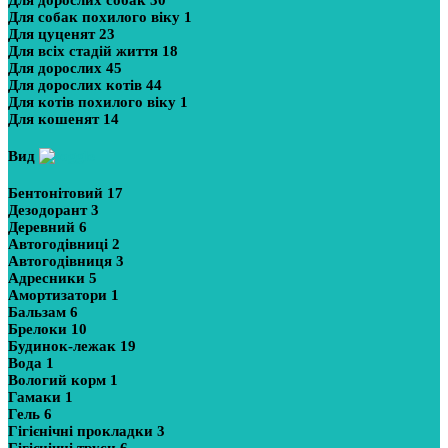
Для дорослих собак
30
Для собак похилого віку
1
Для цуценят
23
Для всіх стадій життя
18
Для дорослих
45
Для дорослих котів
44
Для котів похилого віку
1
Для кошенят
14
Вид
Бентонітовий
17
Дезодорант
3
Деревний
6
Автогодівниці
2
Автогодівниця
3
Адресники
5
Амортизатори
1
Бальзам
6
Брелоки
10
Будинок-лежак
19
Вода
1
Вологий корм
1
Гамаки
1
Гель
6
Гігієнічні прокладки
3