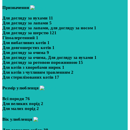
Призначення
Для догляду за вухами
11
Для догляду за лапами
5
Для догляду за лапами, для догляду за носом
1
Для догляду за шерстю
121
Гіпоалергенний
1
Для вибагливих котів
1
Для довгошерстих котів
1
Для догляду за очима
9
Для догляду за очима, Для догляду за вухами
1
Для догляду за ротовою порожниною
15
Для котів з хворобами нирок
1
Для котів з чутливим травленням
2
Для стерилізованих котів
17
Розмір улюбленця
Всі породи
76
Для великих порід
2
Для малих порід
2
Вік улюбленця