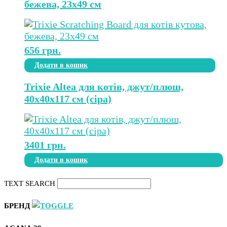
бежева, 23х49 см
656
грн.
Додати в кошик
Trixie Altea для котів, джут/плюш,
40х40х117 см (сіра)
3401
грн.
Додати в кошик
TEXT SEARCH
БРЕНД