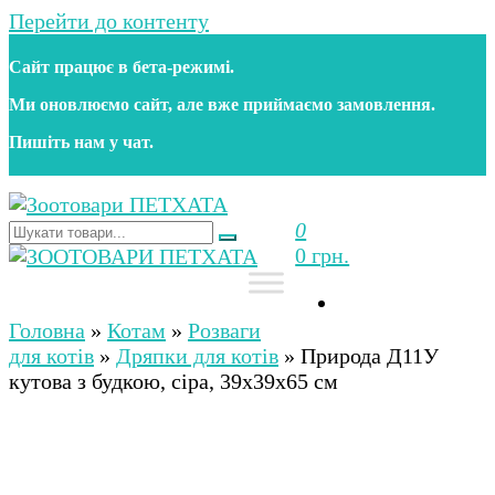
Перейти до контенту
Сайт працює в бета‑режимі.
Ми оновлюємо сайт, але вже приймаємо замовлення.
Пишіть нам у чат.
0
Зоотовари ПЕТХАТА
Зоомагазин для собак та котів | Корм, іграшки,
0 грн.
аксесуари та догляд за тваринами. Доставка по
Україні
Зоотовари ПЕТХАТА
Зоомагазин для собак та котів | Корм, іграшки,
аксесуари та догляд за тваринами. Доставка по
Головна
»
Котам
»
Розваги
Україні
для котів
»
Дряпки для котів
»
Природа Д11У
кутова з будкою, сіра, 39x39x65 см