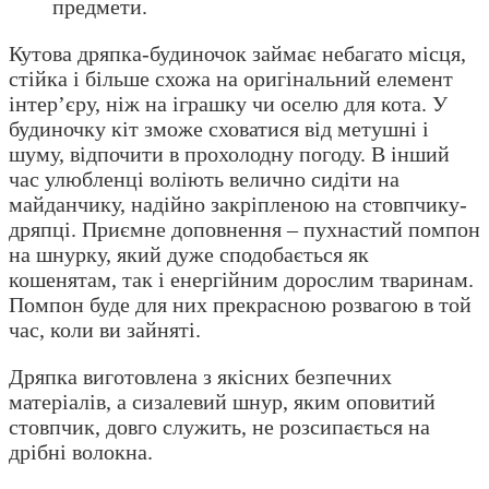
предмети.
Кутова дряпка-будиночок займає небагато місця,
стійка і більше схожа на оригінальний елемент
інтер’єру, ніж на іграшку чи оселю для кота. У
будиночку кіт зможе сховатися від метушні і
шуму, відпочити в прохолодну погоду. В інший
час улюбленці воліють велично сидіти на
майданчику, надійно закріпленою на стовпчику-
дряпці. Приємне доповнення – пухнастий помпон
на шнурку, який дуже сподобається як
кошенятам, так і енергійним дорослим тваринам.
Помпон буде для них прекрасною розвагою в той
час, коли ви зайняті.
Дряпка виготовлена з якісних безпечних
матеріалів, а сизалевий шнур, яким оповитий
стовпчик, довго служить, не розсипається на
дрібні волокна.