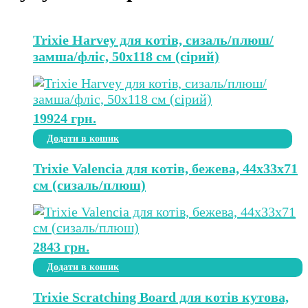
Trixie Harvey для котів, сизаль/плюш/
замша/фліс, 50х118 см (сірий)
19924
грн.
Додати в кошик
Trixie Valencia для котів, бежева, 44х33х71
см (сизаль/плюш)
2843
грн.
Додати в кошик
Trixie Scratching Board для котів кутова,