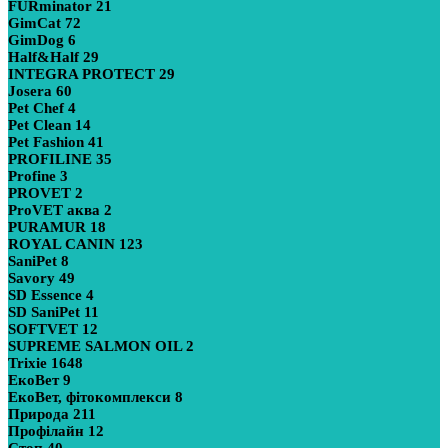
FURminator
21
GimCat
72
GimDog
6
Half&Half
29
INTEGRA PROTECT
29
Josera
60
Pet Chef
4
Pet Clean
14
Pet Fashion
41
PROFILINE
35
Profine
3
PROVET
2
ProVET аква
2
PURAMUR
18
ROYAL CANIN
123
SaniPet
8
Savory
49
SD Essence
4
SD SaniPet
11
SOFTVET
12
SUPREME SALMON OIL
2
Trixie
1648
ЕкоВет
9
ЕкоВет, фітокомплекси
8
Природа
211
Профілайн
12
Стоп
40