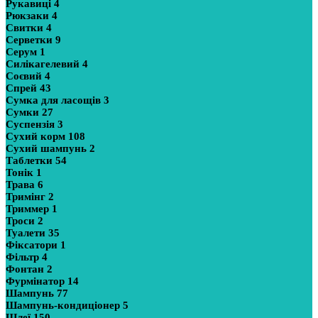
Рукавиці
4
Рюкзаки
4
Свитки
4
Серветки
9
Серум
1
Силікагелевий
4
Соєвий
4
Спрей
43
Сумка для ласощів
3
Сумки
27
Суспензія
3
Сухий корм
108
Сухий шампунь
2
Таблетки
54
Тонік
1
Трава
6
Тримінг
2
Триммер
1
Троси
2
Туалети
35
Фіксатори
1
Фільтр
4
Фонтан
2
Фурмінатор
14
Шампунь
77
Шампунь-кондиціонер
5
Шлеї
150