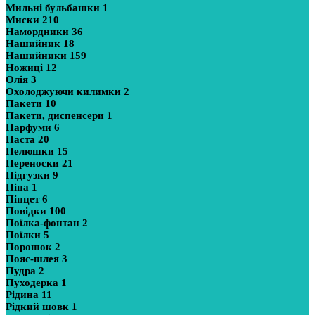
Мильні бульбашки
1
Миски
210
Намордники
36
Нашийник
18
Нашийники
159
Ножиці
12
Олія
3
Охолоджуючи килимки
2
Пакети
10
Пакети, диспенсери
1
Парфуми
6
Паста
20
Пелюшки
15
Переноски
21
Підгузки
9
Піна
1
Пінцет
6
Повідки
100
Поїлка-фонтан
2
Поїлки
5
Порошок
2
Пояс-шлея
3
Пудра
2
Пуходерка
1
Рідина
11
Рідкий шовк
1