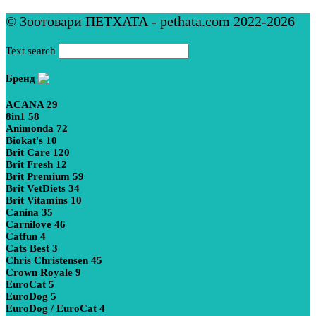
© Зоотовари ПЕТХАТА - pethata.com 2022-2026
Text search
Бренд
ACANA
29
8in1
58
Animonda
72
Biokat's
10
Brit Care
120
Brit Fresh
12
Brit Premium
59
Brit VetDiets
34
Brit Vitamins
10
Canina
35
Carnilove
46
Catfun
4
Cats Best
3
Chris Christensen
45
Crown Royale
9
EuroCat
5
EuroDog
5
EuroDog / EuroCat
4