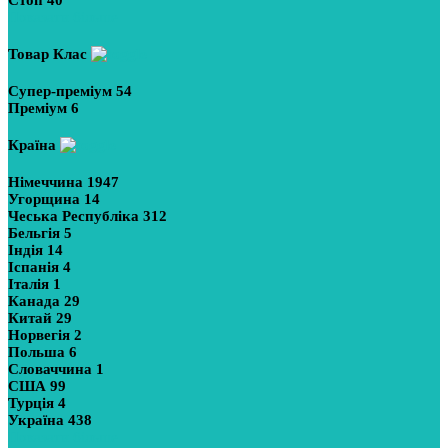
Показати більше
Товар Клас
Супер-преміум
54
Преміум
6
Країна
Німеччина
1947
Угорщина
14
Чеська Республіка
312
Бельгія
5
Індія
14
Іспанія
4
Італія
1
Канада
29
Китай
29
Норвегія
2
Польша
6
Словаччина
1
США
99
Турція
4
Україна
438
Показати більше