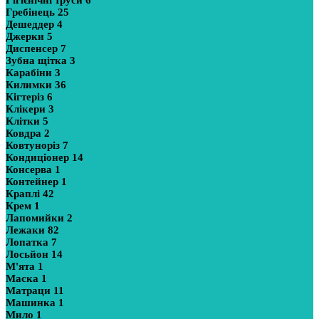
Гігієнічні труси
6
Гребінець
25
Дешеддер
4
Джерки
5
Диспенсер
7
Зубна щітка
3
Карабіни
3
Килимки
36
Кігтеріз
6
Клікери
3
Клітки
5
Ковдра
2
Ковтуноріз
7
Кондиціонер
14
Консерва
1
Контейнер
1
Краплі
42
Крем
1
Лапомийки
2
Лежаки
82
Лопатка
7
Лосьйон
14
М'ята
1
Маска
1
Матраци
11
Машинка
1
Мило
1