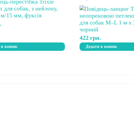
.
422
грн.
 в кошик
Додати в кошик