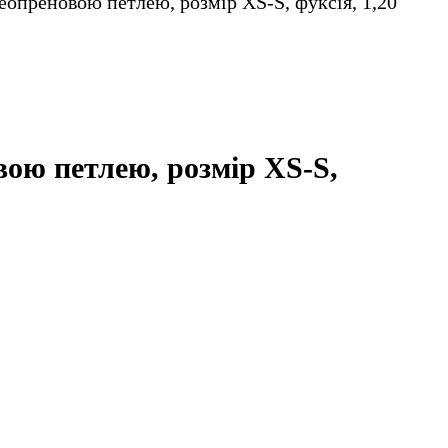
неопреновою петлею, розмір XS-S, фуксія, 1,20
вою петлею, розмір XS-S,