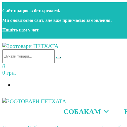
Перейти
Сайт працює в бета‑режимі.
до
контенту
Ми оновлюємо сайт, але вже приймаємо замовлення.
Пишіть нам у чат.
Зоотовари ПЕТХАТА
Зоомагазин для собак та котів | Корм, іграшки, акс
0
0 грн.
СОБАКАМ
Зоотовари ПЕТХАТА
Зоомагазин для собак та котів | Корм, іграшки, акс