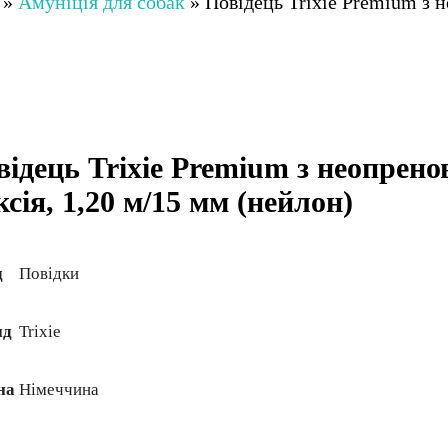
»
Амуніція для собак
»
Повідець Trixie Premium з 
відець Trixie Premium з неопрено
сія, 1,20 м/15 мм (нейлон)
д
Повідки
нд
Trixie
на
Німеччина