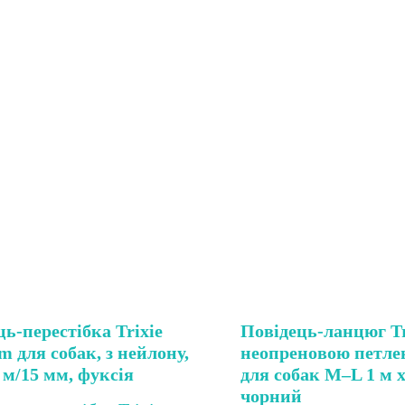
ь-перестібка Trixie
Повідець-ланцюг Tr
 для собак, з нейлону,
неопреновою петле
 м/15 мм, фуксія
для собак M–L 1 м 
чорний