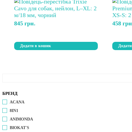
845
грн.
458
грн
Додати в кошик
Додати
БРЕНД
ACANA
8IN1
ANIMONDA
BIOKAT'S