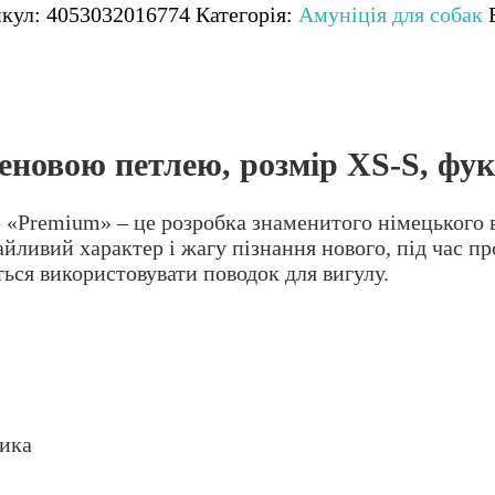
икул:
4053032016774
Категорія:
Амуніція для собак
еновою петлею, розмір XS-S, фукс
«Premium» – це розробка знаменитого німецького ви
айливий характер і жагу пізнання нового, під час п
ься використовувати поводок для вигулу.
рика