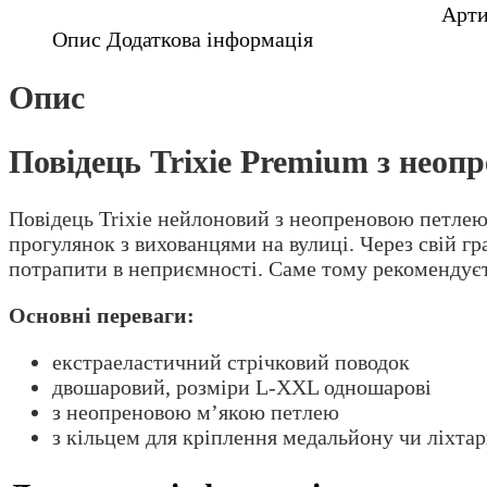
Арт
Опис
Додаткова інформація
Опис
Повідець Trixie Premium з неопр
Повідець Trixie нейлоновий з неопреновою петлею 
прогулянок з вихованцями на вулиці. Через свій гр
потрапити в неприємності. Саме тому рекомендуєт
Основні переваги:
екстраеластичний стрічковий поводок
двошаровий, розміри L-XXL одношарові
з неопреновою м’якою петлею
з кільцем для кріплення медальйону чи ліхта