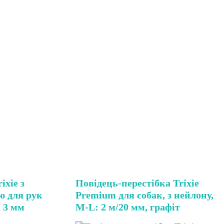
ixie з
Повідець-перестібка Trixie
ю для рук
Premium для собак, з нейлону,
х 3 мм
M-L: 2 м/20 мм, графіт