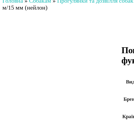
Головна
»
Собакам
»
Прогулянки та дозвілля собак
м/15 мм (нейлон)
По
фук
Ви
Бре
Краї