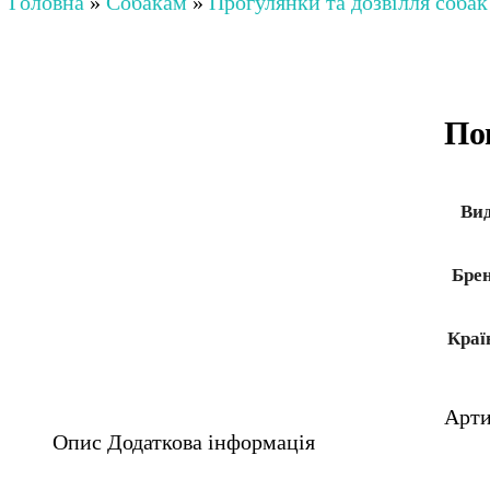
Головна
»
Собакам
»
Прогулянки та дозвілля собак
По
Ви
Бре
Краї
Арт
Опис
Додаткова інформація