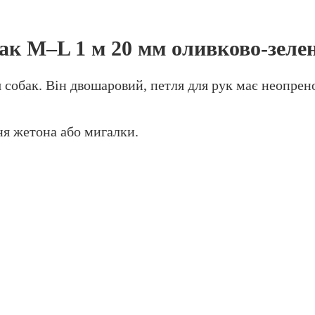
бак M–L 1 м 20 мм оливково-зеле
собак. Він двошаровий, петля для рук має неопрено
ня жетона або мигалки.