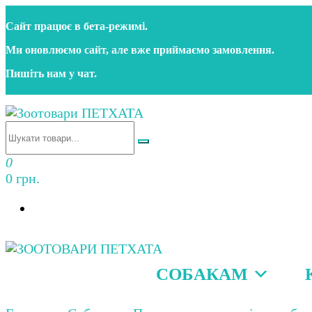
Перейти
Сайт працює в бета‑режимі.
до
контенту
Ми оновлюємо сайт, але вже приймаємо замовлення.
Пишіть нам у чат.
Зоотовари ПЕТХАТА
Зоомагазин для собак та котів | Корм, іграшки, акс
0
0 грн.
СОБАКАМ
Зоотовари ПЕТХАТА
Зоомагазин для собак та котів | Корм, іграшки, акс