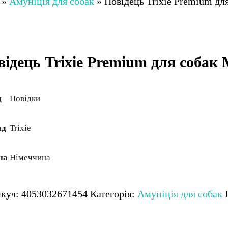
»
Амуніція для собак
»
Повідець Trixie Premium дл
відець Trixie Premium для собак
д
Повідки
нд
Trixie
на
Німеччина
икул:
4053032671454
Категорія:
Амуніція для собак