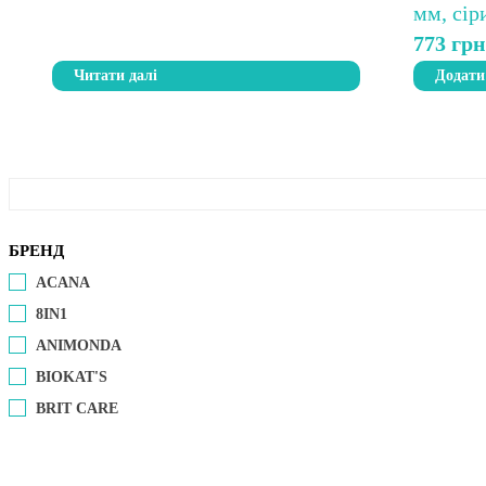
773
грн
Читати далі
Додати
БРЕНД
ACANA
8IN1
ANIMONDA
BIOKAT'S
BRIT CARE