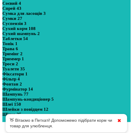
Соєвий
4
Спрей
43
Сумка для ласощів
3
Сумки
27
Суспензія
3
Сухий корм
108
Сухий шампунь
2
Таблетки
54
Тонік
1
Трава
6
Тримінг
2
Триммер
1
Троси
2
Туалети
35
Фіксатори
1
Фільтр
4
Фонтан
2
Фурмінатор
14
Шампунь
77
Шампунь-кондиціонер
5
Шлеї
150
Шлейки з повідцем
12
Щітка
25
Показати більше
👋 Вітаємо в Петхаті! Допоможемо підібрати корм чи
✖
товар для улюбленця.