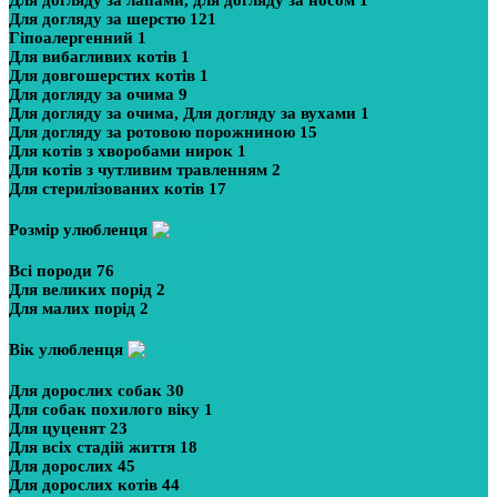
Для догляду за лапами, для догляду за носом
1
Для догляду за шерстю
121
Гіпоалергенний
1
Для вибагливих котів
1
Для довгошерстих котів
1
Для догляду за очима
9
Для догляду за очима, Для догляду за вухами
1
Для догляду за ротовою порожниною
15
Для котів з хворобами нирок
1
Для котів з чутливим травленням
2
Для стерилізованих котів
17
Розмір улюбленця
Всі породи
76
Для великих порід
2
Для малих порід
2
Вік улюбленця
Для дорослих собак
30
Для собак похилого віку
1
Для цуценят
23
Для всіх стадій життя
18
Для дорослих
45
Для дорослих котів
44