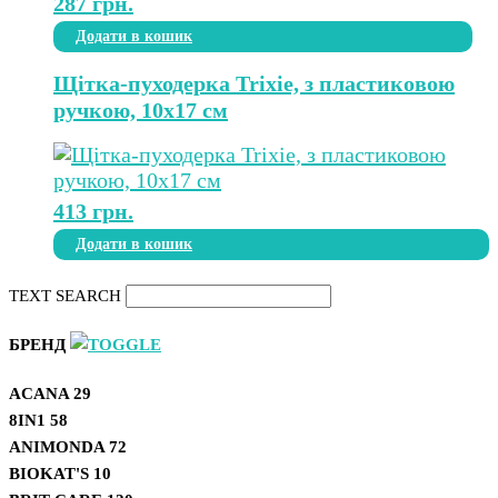
287
грн.
Додати в кошик
Щітка-пуходерка Trixie, з пластиковою
ручкою, 10х17 см
413
грн.
Додати в кошик
TEXT SEARCH
БРЕНД
ACANA
29
8IN1
58
ANIMONDA
72
BIOKAT'S
10