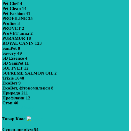
Pet Chef
4
Pet Clean
14
Pet Fashion
41
PROFILINE
35
Profine
3
PROVET
2
ProVET аква
2
PURAMUR
18
ROYAL CANIN
123
SaniPet
8
Savory
49
SD Essence
4
SD SaniPet
11
SOFTVET
12
SUPREME SALMON OIL
2
Trixie
1648
ЕкоВет
9
ЕкоВет, фітокомплекси
8
Природа
211
Профілайн
12
Стоп
40
Показати більше
Товар Клас
Супер-преміум
54