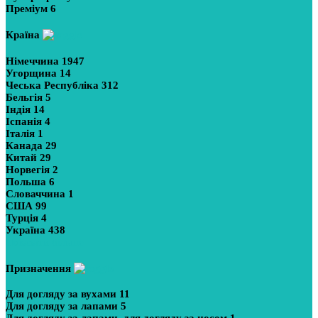
Преміум
6
Країна
Німеччина
1947
Угорщина
14
Чеська Республіка
312
Бельгія
5
Індія
14
Іспанія
4
Італія
1
Канада
29
Китай
29
Норвегія
2
Польша
6
Словаччина
1
США
99
Турція
4
Україна
438
Показати більше
Призначення
Для догляду за вухами
11
Для догляду за лапами
5