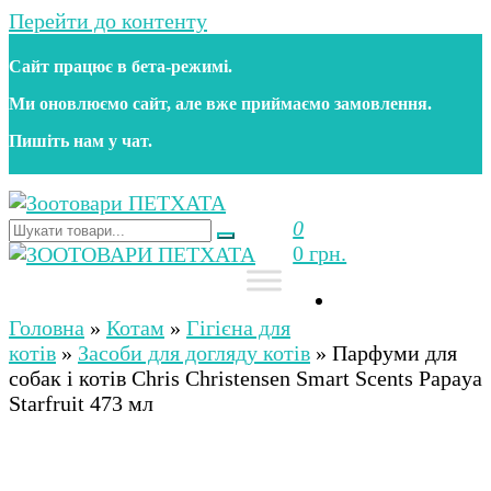
Перейти до контенту
Сайт працює в бета‑режимі.
Ми оновлюємо сайт, але вже приймаємо замовлення.
Пишіть нам у чат.
0
Зоотовари ПЕТХАТА
Зоомагазин для собак та котів | Корм, іграшки,
0 грн.
аксесуари та догляд за тваринами. Доставка по
Україні
Зоотовари ПЕТХАТА
Зоомагазин для собак та котів | Корм, іграшки,
аксесуари та догляд за тваринами. Доставка по
Головна
»
Котам
»
Гігієна для
Україні
котів
»
Засоби для догляду котів
»
Парфуми для
собак і котів Chris Christensen Smart Scents Papaya
Starfruit 473 мл