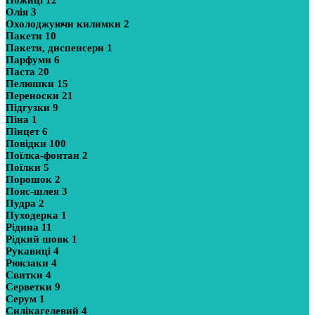
Ножиці
12
Олія
3
Охолоджуючи килимки
2
Пакети
10
Пакети, диспенсери
1
Парфуми
6
Паста
20
Пелюшки
15
Переноски
21
Підгузки
9
Піна
1
Пінцет
6
Повідки
100
Поїлка-фонтан
2
Поїлки
5
Порошок
2
Пояс-шлея
3
Пудра
2
Пуходерка
1
Рідина
11
Рідкий шовк
1
Рукавиці
4
Рюкзаки
4
Свитки
4
Серветки
9
Серум
1
Силікагелевий
4