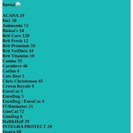
Бренд
ACANA
29
8in1
58
Animonda
72
Biokat's
10
Brit Care
120
Brit Fresh
12
Brit Premium
59
Brit VetDiets
34
Brit Vitamins
10
Canina
35
Carnilove
46
Catfun
4
Cats Best
3
Chris Christensen
45
Crown Royale
9
EuroCat
5
EuroDog
5
EuroDog / EuroCat
4
FURminator
21
GimCat
72
GimDog
6
Half&Half
29
INTEGRA PROTECT
29
Josera
60