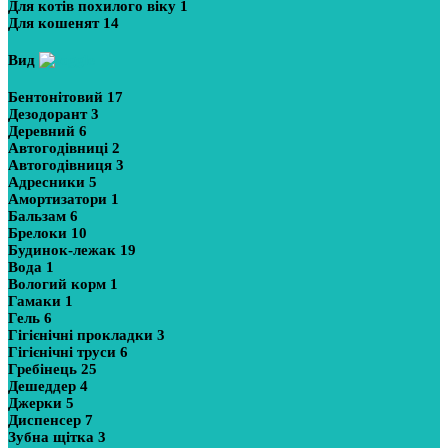
Для котів похилого віку
1
Для кошенят
14
Вид
Бентонітовий
17
Дезодорант
3
Деревний
6
Автогодівниці
2
Автогодівниця
3
Адресники
5
Амортизатори
1
Бальзам
6
Брелоки
10
Будинок-лежак
19
Вода
1
Вологий корм
1
Гамаки
1
Гель
6
Гігієнічні прокладки
3
Гігієнічні труси
6
Гребінець
25
Дешеддер
4
Джерки
5
Диспенсер
7
Зубна щітка
3