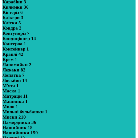
Карабіни
3
Килимки
36
Кігтеріз
6
Клікери
3
Клітки
5
Ковдра
2
Ковтуноріз
7
Кондиціонер
14
Консерва
1
Контейнер
1
Краплі
42
Крем
1
Лапомийки
2
Лежаки
82
Лопатка
7
Лосьйон
14
М'ята
1
Маска
1
Матраци
11
Машинка
1
Мило
1
Мильні бульбашки
1
Миски
210
Намордники
36
Нашийник
18
Нашийники
159