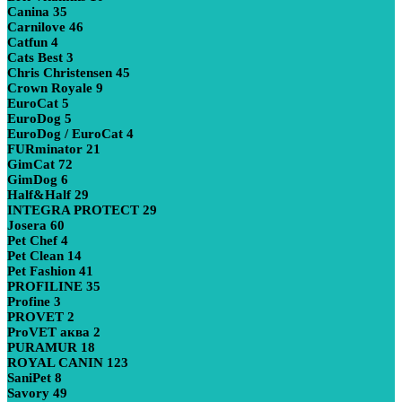
Canina
35
Carnilove
46
Catfun
4
Cats Best
3
Chris Christensen
45
Crown Royale
9
EuroCat
5
EuroDog
5
EuroDog / EuroCat
4
FURminator
21
GimCat
72
GimDog
6
Half&Half
29
INTEGRA PROTECT
29
Josera
60
Pet Chef
4
Pet Clean
14
Pet Fashion
41
PROFILINE
35
Profine
3
PROVET
2
ProVET аква
2
PURAMUR
18
ROYAL CANIN
123
SaniPet
8
Savory
49