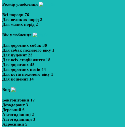
Розмір улюбленця
Всі породи
76
Для великих порід
2
Для малих порід
2
Вік улюбленця
Для дорослих собак
30
Для собак похилого віку
1
Для цуценят
23
Для всіх стадій життя
18
Для дорослих
45
Для дорослих котів
44
Для котів похилого віку
1
Для кошенят
14
Вид
Бентонітовий
17
Дезодорант
3
Деревний
6
Автогодівниці
2
Автогодівниця
3
Адресники
5