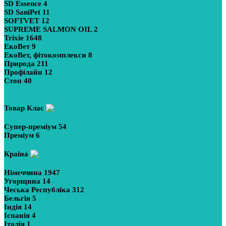
SD Essence
4
SD SaniPet
11
SOFTVET
12
SUPREME SALMON OIL
2
Trixie
1648
ЕкоВет
9
ЕкоВет, фітокомплекси
8
Природа
211
Профілайн
12
Стоп
40
Показати більше
Товар Клас
Супер-преміум
54
Преміум
6
Країна
Німеччина
1947
Угорщина
14
Чеська Республіка
312
Бельгія
5
Індія
14
Іспанія
4
Італія
1