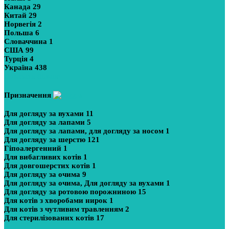
Канада
29
Китай
29
Норвегія
2
Польша
6
Словаччина
1
США
99
Турція
4
Україна
438
Показати більше
Призначення
Для догляду за вухами
11
Для догляду за лапами
5
Для догляду за лапами, для догляду за носом
1
Для догляду за шерстю
121
Гіпоалергенний
1
Для вибагливих котів
1
Для довгошерстих котів
1
Для догляду за очима
9
Для догляду за очима, Для догляду за вухами
1
Для догляду за ротовою порожниною
15
Для котів з хворобами нирок
1
Для котів з чутливим травленням
2
Для стерилізованих котів
17