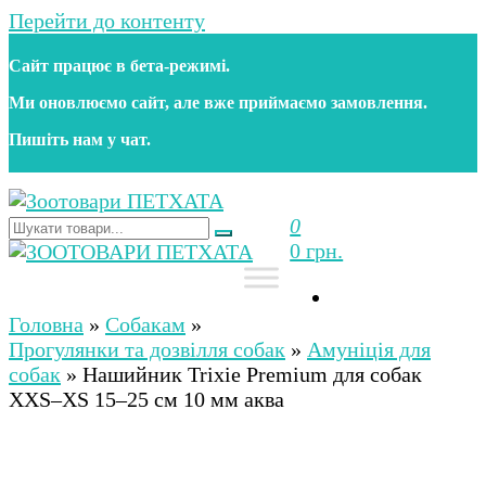
Перейти до контенту
Сайт працює в бета‑режимі.
Ми оновлюємо сайт, але вже приймаємо замовлення.
Пишіть нам у чат.
0
Зоотовари ПЕТХАТА
Зоомагазин для собак та котів | Корм, іграшки,
0 грн.
аксесуари та догляд за тваринами. Доставка по
Україні
Зоотовари ПЕТХАТА
Зоомагазин для собак та котів | Корм, іграшки,
аксесуари та догляд за тваринами. Доставка по
Головна
»
Собакам
»
Україні
Прогулянки та дозвілля собак
»
Амуніція для
собак
»
Нашийник Trixie Premium для собак
XXS–XS 15–25 см 10 мм аква