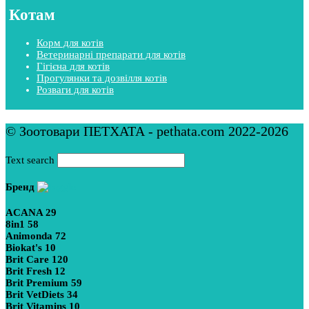
Котам
Корм для котів
Ветеринарні препарати для котів
Гігієна для котів
Прогулянки та дозвілля котів
Розваги для котів
© Зоотовари ПЕТХАТА - pethata.com 2022-2026
Text search
Бренд
ACANA
29
8in1
58
Animonda
72
Biokat's
10
Brit Care
120
Brit Fresh
12
Brit Premium
59
Brit VetDiets
34
Brit Vitamins
10