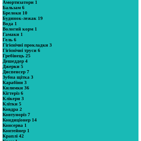
Амортизатори
1
Бальзам
6
Брелоки
10
Будинок-лежак
19
Вода
1
Вологий корм
1
Гамаки
1
Гель
6
Гігієнічні прокладки
3
Гігієнічні труси
6
Гребінець
25
Дешеддер
4
Джерки
5
Диспенсер
7
Зубна щітка
3
Карабіни
3
Килимки
36
Кігтеріз
6
Клікери
3
Клітки
5
Ковдра
2
Ковтуноріз
7
Кондиціонер
14
Консерва
1
Контейнер
1
Краплі
42