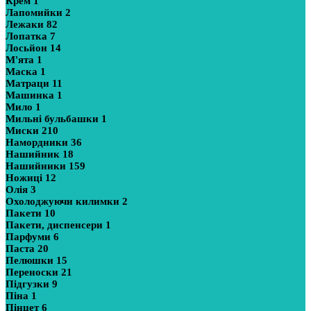
Крем
1
Лапомийки
2
Лежаки
82
Лопатка
7
Лосьйон
14
М'ята
1
Маска
1
Матраци
11
Машинка
1
Мило
1
Мильні бульбашки
1
Миски
210
Намордники
36
Нашийник
18
Нашийники
159
Ножиці
12
Олія
3
Охолоджуючи килимки
2
Пакети
10
Пакети, диспенсери
1
Парфуми
6
Паста
20
Пелюшки
15
Переноски
21
Підгузки
9
Піна
1
Пінцет
6