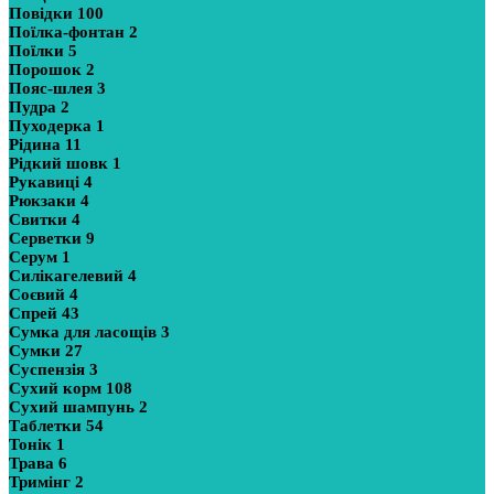
Повідки
100
Поїлка-фонтан
2
Поїлки
5
Порошок
2
Пояс-шлея
3
Пудра
2
Пуходерка
1
Рідина
11
Рідкий шовк
1
Рукавиці
4
Рюкзаки
4
Свитки
4
Серветки
9
Серум
1
Силікагелевий
4
Соєвий
4
Спрей
43
Сумка для ласощів
3
Сумки
27
Суспензія
3
Сухий корм
108
Сухий шампунь
2
Таблетки
54
Тонік
1
Трава
6
Тримінг
2