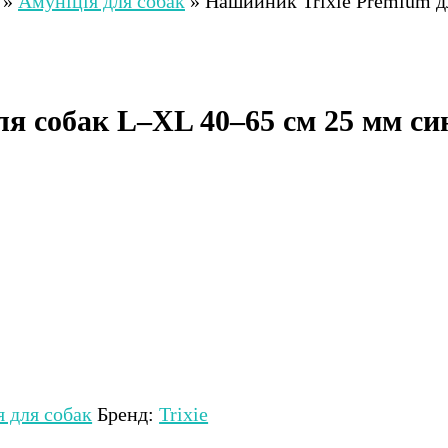
»
Амуніція для собак
»
Нашийник Trixie Premium д
я собак L–XL 40–65 см 25 мм си
 для собак
Бренд:
Trixie