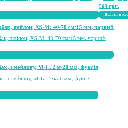
503
грн.
Додати в к
обак, нейлон, XS-M: 40-70 см/15 мм, чорний
ак, з нейлону, M-L: 2 м/20 мм, фуксія