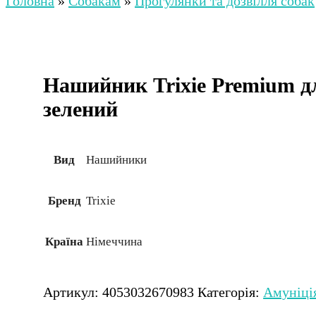
Головна
»
Собакам
»
Прогулянки та дозвілля собак
Нашийник Trixie Premium дл
зелений
Вид
Нашийники
Бренд
Trixie
Країна
Німеччина
Артикул:
4053032670983
Категорія:
Амуніція