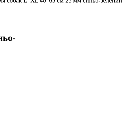
ля собак L–XL 40–65 см 25 мм синьо-зелений
ньо-