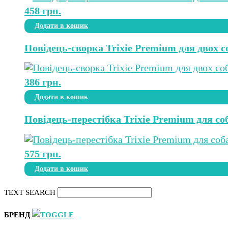
458
грн.
Додати в кошик
Повідець-сворка Trixie Premium для двох с
386
грн.
Додати в кошик
Повідець-перестібка Trixie Premium для соб
575
грн.
Додати в кошик
TEXT SEARCH
БРЕНД