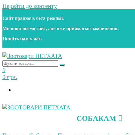
Перейти до контенту
Сайт працює в бета‑режимі.
Ми оновлюємо сайт, але вже приймаємо замовлення.
Пишіть нам у чат.
Зоотовари ПЕТХАТА
Зоомагазин для собак та котів | Корм, іграшки, акс
0
0 грн.
СОБАКАМ
Зоотовари ПЕТХАТА
Зоомагазин для собак та котів | Корм, іграшки, акс