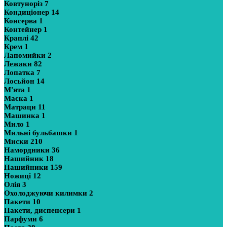
Ковтуноріз
7
Кондиціонер
14
Консерва
1
Контейнер
1
Краплі
42
Крем
1
Лапомийки
2
Лежаки
82
Лопатка
7
Лосьйон
14
М'ята
1
Маска
1
Матраци
11
Машинка
1
Мило
1
Мильні бульбашки
1
Миски
210
Намордники
36
Нашийник
18
Нашийники
159
Ножиці
12
Олія
3
Охолоджуючи килимки
2
Пакети
10
Пакети, диспенсери
1
Парфуми
6