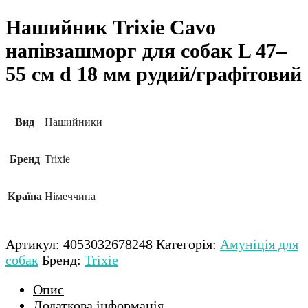
Нашийник Trixie Cavo
напівзашморг для собак L 47–
55 см d 18 мм рудий/графітовий
Вид
Нашийники
Бренд
Trixie
Країна
Німеччина
Артикул:
4053032678248
Категорія:
Амуніція для
собак
Бренд:
Trixie
Опис
Додаткова інформація