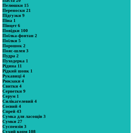
Паста
20
Пелюшки
15
Переноски
21
Підгузки
9
Піна
1
Пінцет
6
Повідки
100
Поїлка-фонтан
2
Поїлки
5
Порошок
2
Пояс-шлея
3
Пудра
2
Пуходерка
1
Рідина
11
Рідкий шовк
1
Рукавиці
4
Рюкзаки
4
Свитки
4
Серветки
9
Серум
1
Силікагелевий
4
Соєвий
4
Спрей
43
Сумка для ласощів
3
Сумки
27
Суспензія
3
Сухий корм
108