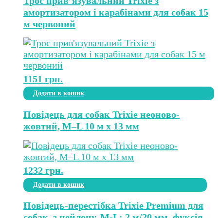
Трос прив’язувальний Trixie з
амортизатором і карабінами для собак 15
м червоний
1151
грн.
Додати в кошик
Повідець для собак Trixie неоново-
жовтий, M–L 10 м х 13 мм
1232
грн.
Додати в кошик
Повідець-перестібка Trixie Premium для
собак, з нейлону, M-L: 2 м/20 мм, фуксія