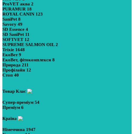
ProVET аква
2
PURAMUR
18
ROYAL CANIN
123
SaniPet
8
Savory
49
SD Essence
4
SD SaniPet
11
SOFTVET
12
SUPREME SALMON OIL
2
Trixie
1648
ЕкоВет
9
ЕкоВет, фітокомплекси
8
Природа
211
Профілайн
12
Стоп
40
Показати більше
Товар Клас
Супер-преміум
54
Преміум
6
Країна
Німеччина
1947