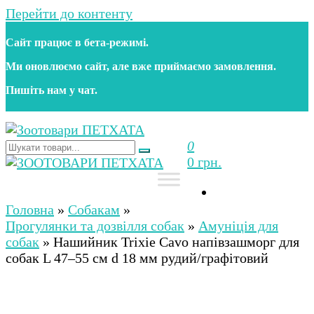
Перейти до контенту
Сайт працює в бета‑режимі.
Ми оновлюємо сайт, але вже приймаємо замовлення.
Пишіть нам у чат.
0
Зоотовари ПЕТХАТА
Зоомагазин для собак та котів | Корм, іграшки,
0 грн.
аксесуари та догляд за тваринами. Доставка по
Україні
Зоотовари ПЕТХАТА
Зоомагазин для собак та котів | Корм, іграшки,
аксесуари та догляд за тваринами. Доставка по
Головна
»
Собакам
»
Україні
Прогулянки та дозвілля собак
»
Амуніція для
собак
»
Нашийник Trixie Cavo напівзашморг для
собак L 47–55 см d 18 мм рудий/графітовий