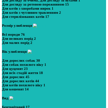
Для догляду за очима, Для догляду за вухами
1
Для догляду за ротовою порожниною
15
Для котів з хворобами нирок
1
Для котів з чутливим травленням
2
Для стерилізованих котів
17
Розмір улюбленця
Всі породи
76
Для великих порід
2
Для малих порід
2
Вік улюбленця
Для дорослих собак
30
Для собак похилого віку
1
Для цуценят
23
Для всіх стадій життя
18
Для дорослих
45
Для дорослих котів
44
Для котів похилого віку
1
Для кошенят
14
Вид
Бентонітовий
17