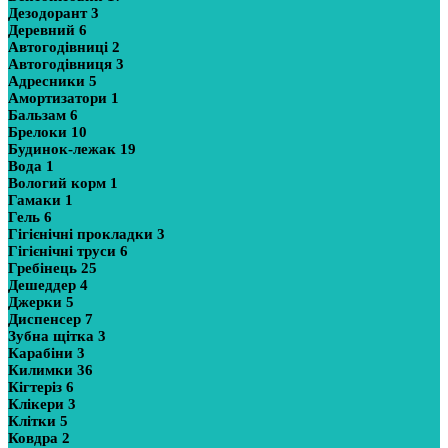
Дезодорант
3
Деревний
6
Автогодівниці
2
Автогодівниця
3
Адресники
5
Амортизатори
1
Бальзам
6
Брелоки
10
Будинок-лежак
19
Вода
1
Вологий корм
1
Гамаки
1
Гель
6
Гігієнічні прокладки
3
Гігієнічні труси
6
Гребінець
25
Дешеддер
4
Джерки
5
Диспенсер
7
Зубна щітка
3
Карабіни
3
Килимки
36
Кігтеріз
6
Клікери
3
Клітки
5
Ковдра
2