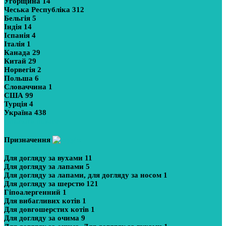
Угорщина
14
Чеська Республіка
312
Бельгія
5
Індія
14
Іспанія
4
Італія
1
Канада
29
Китай
29
Норвегія
2
Польша
6
Словаччина
1
США
99
Турція
4
Україна
438
Показати більше
Призначення
Для догляду за вухами
11
Для догляду за лапами
5
Для догляду за лапами, для догляду за носом
1
Для догляду за шерстю
121
Гіпоалергенний
1
Для вибагливих котів
1
Для довгошерстих котів
1
Для догляду за очима
9