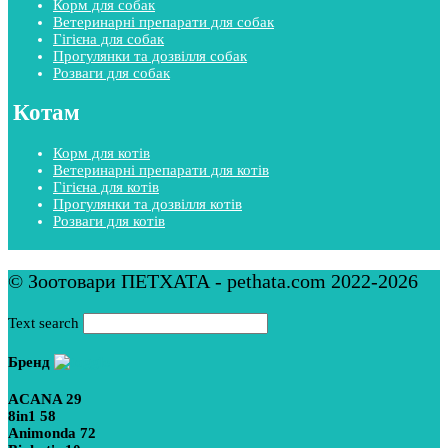
Корм для собак
Ветеринарні препарати для собак
Гігієна для собак
Прогулянки та дозвілля собак
Розваги для собак
Котам
Корм для котів
Ветеринарні препарати для котів
Гігієна для котів
Прогулянки та дозвілля котів
Розваги для котів
© Зоотовари ПЕТХАТА - pethata.com 2022-2026
Text search
Бренд
ACANA
29
8in1
58
Animonda
72