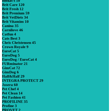
Biokat's
10
Brit Care
120
Brit Fresh
12
Brit Premium
59
Brit VetDiets
34
Brit Vitamins
10
Canina
35
Carnilove
46
Catfun
4
Cats Best
3
Chris Christensen
45
Crown Royale
9
EuroCat
5
EuroDog
5
EuroDog / EuroCat
4
FURminator
21
GimCat
72
GimDog
6
Half&Half
29
INTEGRA PROTECT
29
Josera
60
Pet Chef
4
Pet Clean
14
Pet Fashion
41
PROFILINE
35
Profine
3
PROVET
2