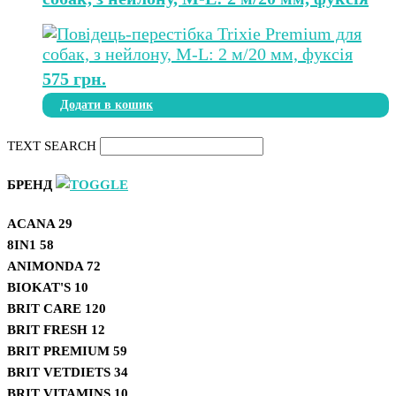
575
грн.
Додати в кошик
TEXT SEARCH
БРЕНД
ACANA
29
8IN1
58
ANIMONDA
72
BIOKAT'S
10
BRIT CARE
120
BRIT FRESH
12
BRIT PREMIUM
59
BRIT VETDIETS
34
BRIT VITAMINS
10