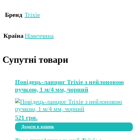
Бренд
Trixie
Країна
Німеччина
Супутні товари
Повідець-ланцюг Trixie з нейлоновою
ручкою, 1 м/4 мм, чорний
521
грн.
Додати в кошик