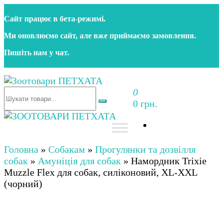
Перейти
Сайт працює в бета‑режимі.
до
контенту
Ми оновлюємо сайт, але вже приймаємо замовлення.
Пишіть нам у чат.
0
Зоотовари ПЕТХАТА
Зоомагазин для собак та котів | Корм, іграшки,
0 грн.
аксесуари та догляд за тваринами. Доставка по
Україні
Зоотовари ПЕТХАТА
Зоомагазин для собак та котів | Корм, іграшки,
аксесуари та догляд за тваринами. Доставка по
Головна
»
Собакам
»
Прогулянки та дозвілля
Україні
собак
»
Амуніція для собак
»
Намордник Trixie
Muzzle Flex для собак, силіконовий, XL-XXL
(чорний)