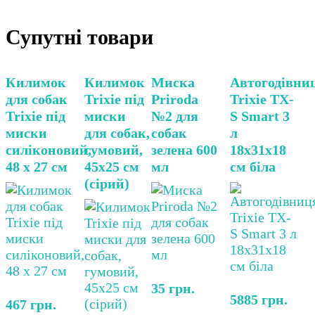
Супутні товари
Килимок
Килимок
Миска
Автогодівни
для собак
Trixie під
Priroda
Trixie TX-
Trixie під
миски
№2 для
S Smart 3
миски
для собак,
собак
л
силіконовий,
гумовий,
зелена 600
18х31х18
48 х 27 см
45х25 см
мл
см біла
(сірий)
35
грн.
5885
грн.
467
грн.