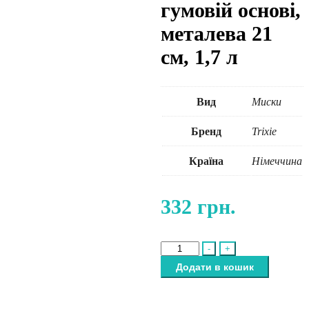
гумовій основі,
металева 21
см, 1,7 л
Вид
Миски
Бренд
Trixie
Країна
Німеччина
332
грн.
Миска
-
+
Trixie
Додати в кошик
для
собак,