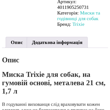
на
Артикул:
гумовій
4011905250731
основі,
Категорія:
Миски та
металева
годівниці для собак
21
Бренд:
Trixie
см,
1,7
л
Опис
Додаткова інформація
кількість
Опис
Миска Trixie для собак, на
гумовій основі, металева 21 см,
1,7 л
В годуванні вихованця слід враховувати кожен
елемент, адже це безпосередньо впливає на його