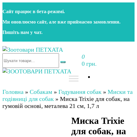
Перейти
Сайт працює в бета‑режимі.
до
контенту
Ми оновлюємо сайт, але вже приймаємо замовлення.
Пишіть нам у чат.
0
Зоотовари ПЕТХАТА
Зоомагазин для собак та котів | Корм, іграшки,
0 грн.
аксесуари та догляд за тваринами. Доставка по
Україні
Зоотовари ПЕТХАТА
Зоомагазин для собак та котів | Корм, іграшки,
аксесуари та догляд за тваринами. Доставка по
Головна
»
Собакам
»
Годування собак
»
Миски та
Україні
годівниці для собак
»
Миска Trixie для собак, на
гумовій основі, металева 21 см, 1,7 л
Миска Trixie
для собак, на