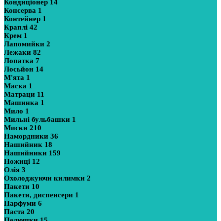
Кондиціонер
14
Консерва
1
Контейнер
1
Краплі
42
Крем
1
Лапомийки
2
Лежаки
82
Лопатка
7
Лосьйон
14
М'ята
1
Маска
1
Матраци
11
Машинка
1
Мило
1
Мильні бульбашки
1
Миски
210
Намордники
36
Нашийник
18
Нашийники
159
Ножиці
12
Олія
3
Охолоджуючи килимки
2
Пакети
10
Пакети, диспенсери
1
Парфуми
6
Паста
20
Пелюшки
15