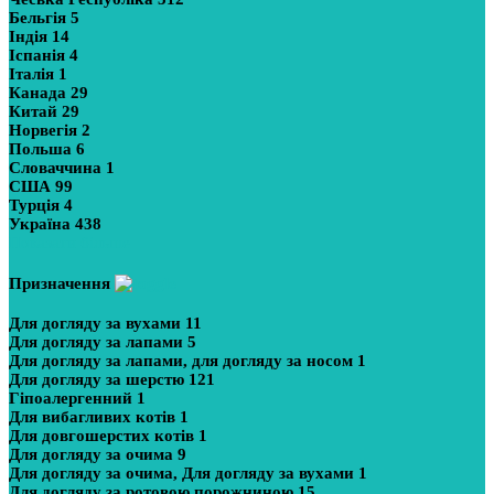
Бельгія
5
Індія
14
Іспанія
4
Італія
1
Канада
29
Китай
29
Норвегія
2
Польша
6
Словаччина
1
США
99
Турція
4
Україна
438
Показати більше
Призначення
Для догляду за вухами
11
Для догляду за лапами
5
Для догляду за лапами, для догляду за носом
1
Для догляду за шерстю
121
Гіпоалергенний
1
Для вибагливих котів
1
Для довгошерстих котів
1
Для догляду за очима
9
Для догляду за очима, Для догляду за вухами
1
Для догляду за ротовою порожниною
15