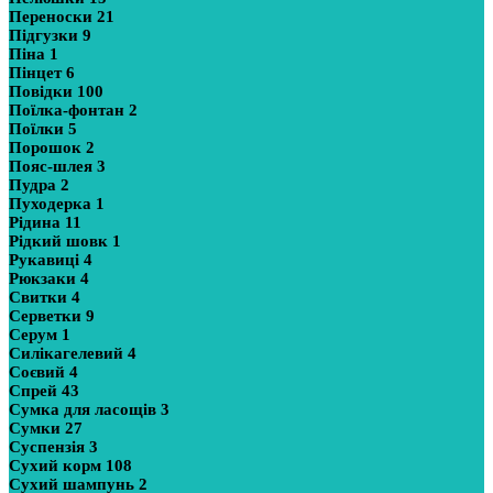
Переноски
21
Підгузки
9
Піна
1
Пінцет
6
Повідки
100
Поїлка-фонтан
2
Поїлки
5
Порошок
2
Пояс-шлея
3
Пудра
2
Пуходерка
1
Рідина
11
Рідкий шовк
1
Рукавиці
4
Рюкзаки
4
Свитки
4
Серветки
9
Серум
1
Силікагелевий
4
Соєвий
4
Спрей
43
Сумка для ласощів
3
Сумки
27
Суспензія
3
Сухий корм
108
Сухий шампунь
2