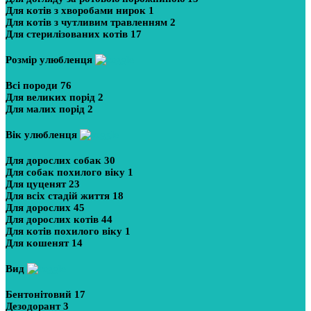
Для котів з хворобами нирок
1
Для котів з чутливим травленням
2
Для стерилізованих котів
17
Розмір улюбленця
Всі породи
76
Для великих порід
2
Для малих порід
2
Вік улюбленця
Для дорослих собак
30
Для собак похилого віку
1
Для цуценят
23
Для всіх стадій життя
18
Для дорослих
45
Для дорослих котів
44
Для котів похилого віку
1
Для кошенят
14
Вид
Бентонітовий
17
Дезодорант
3