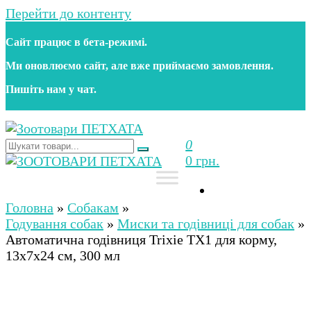
Перейти до контенту
Сайт працює в бета‑режимі.
Ми оновлюємо сайт, але вже приймаємо замовлення.
Пишіть нам у чат.
0
Зоотовари ПЕТХАТА
Зоомагазин для собак та котів | Корм, іграшки,
0 грн.
аксесуари та догляд за тваринами. Доставка по
Україні
Зоотовари ПЕТХАТА
Зоомагазин для собак та котів | Корм, іграшки,
аксесуари та догляд за тваринами. Доставка по
Головна
»
Собакам
»
Україні
Годування собак
»
Миски та годівниці для собак
»
Автоматична годівниця Trixie TX1 для корму,
13х7х24 см, 300 мл