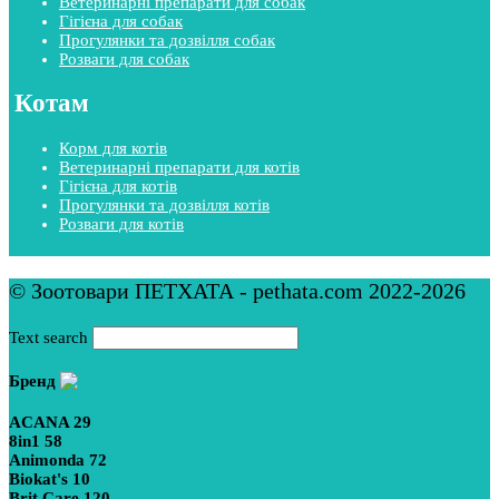
Ветеринарні препарати для собак
Гігієна для собак
Прогулянки та дозвілля собак
Розваги для собак
Котам
Корм для котів
Ветеринарні препарати для котів
Гігієна для котів
Прогулянки та дозвілля котів
Розваги для котів
© Зоотовари ПЕТХАТА - pethata.com 2022-2026
Text search
Бренд
ACANA
29
8in1
58
Animonda
72
Biokat's
10
Brit Care
120