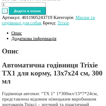
Додати в кошик
+
Артикул:
4011905243719
Категорія:
Миски та
годівниці для собак
Бренд:
Trixie
Опис
Додаткова інформація
Опис
Автоматична годівниця Trixie
TX1 для корму, 13х7х24 см, 300
мл
Годівниця автомат. “TX 1” 1*300мл/13*7*24см,
представлена відомим німецьким виробником
зоотоварів Тріксі – зручний та практичний