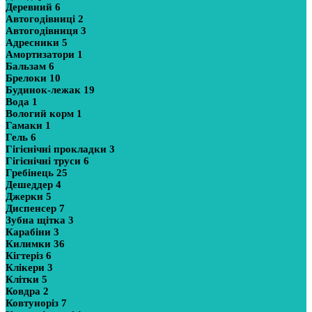
Деревний
6
Автогодівниці
2
Автогодівниця
3
Адресники
5
Амортизатори
1
Бальзам
6
Брелоки
10
Будинок-лежак
19
Вода
1
Вологий корм
1
Гамаки
1
Гель
6
Гігієнічні прокладки
3
Гігієнічні труси
6
Гребінець
25
Дешеддер
4
Джерки
5
Диспенсер
7
Зубна щітка
3
Карабіни
3
Килимки
36
Кігтеріз
6
Клікери
3
Клітки
5
Ковдра
2
Ковтуноріз
7