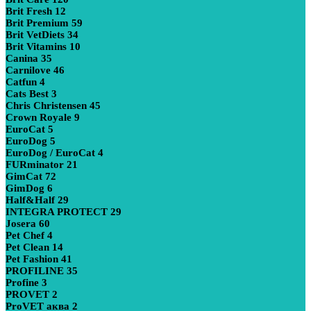
Brit Fresh
12
Brit Premium
59
Brit VetDiets
34
Brit Vitamins
10
Canina
35
Carnilove
46
Catfun
4
Cats Best
3
Chris Christensen
45
Crown Royale
9
EuroCat
5
EuroDog
5
EuroDog / EuroCat
4
FURminator
21
GimCat
72
GimDog
6
Half&Half
29
INTEGRA PROTECT
29
Josera
60
Pet Chef
4
Pet Clean
14
Pet Fashion
41
PROFILINE
35
Profine
3
PROVET
2
ProVET аква
2