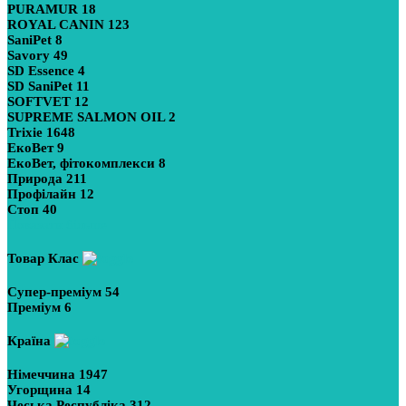
PURAMUR
18
ROYAL CANIN
123
SaniPet
8
Savory
49
SD Essence
4
SD SaniPet
11
SOFTVET
12
SUPREME SALMON OIL
2
Trixie
1648
ЕкоВет
9
ЕкоВет, фітокомплекси
8
Природа
211
Профілайн
12
Стоп
40
Показати більше
Товар Клас
Супер-преміум
54
Преміум
6
Країна
Німеччина
1947
Угорщина
14
Чеська Республіка
312